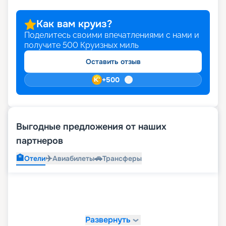
Как вам круиз?
Поделитесь своими впечатлениями с нами и
получите
500
Круизных миль
Оставить отзыв
+
500
Выгодные предложения от наших
партнеров
🏨
✈️
🚗
Отели
Авиабилеты
Трансферы
Развернуть