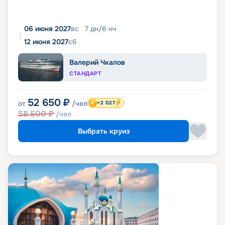
06 июня 2027
вс
7
дн
/
6
нч
12 июня 2027
сб
Валерий Чкалов
СТАНДАРТ
52 650
₽
от
/чел
+2 027
58 500
₽
/чел
Выбрать круиз