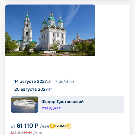
14 августа 2027
сб
7
дн
/
6
нч
20 августа 2027
пт
Федор Достоевский
СТАНДАРТ
61 110
₽
от
/чел
+2 027
67 900
₽
/чел