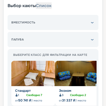
Выбор каюты
Список
ВМЕСТИМОСТЬ
ПАЛУБА
ВЫБЕРИТЕ КЛАСС ДЛЯ ФИЛЬТРАЦИИ НА КАРТЕ
Стандарт
Эконом
П
1
Свободно
7
3
Свободно
2
Не
50 741
₽
31 337
₽
от
/ место
от
/ место