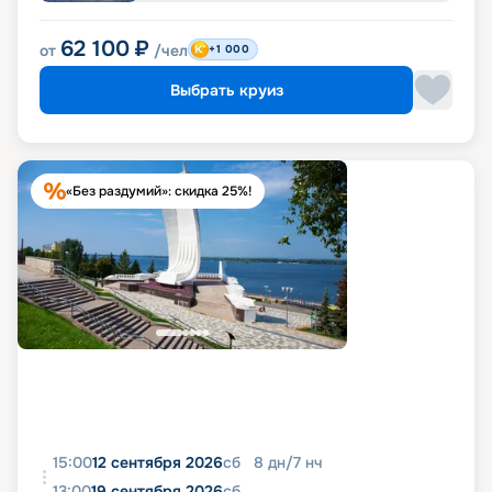
62 100
₽
от
/чел
+1 000
Выбрать круиз
«Без раздумий»: скидка 25%!
15:00
12 сентября 2026
сб
8
дн
/
7
нч
13:00
19 сентября 2026
сб