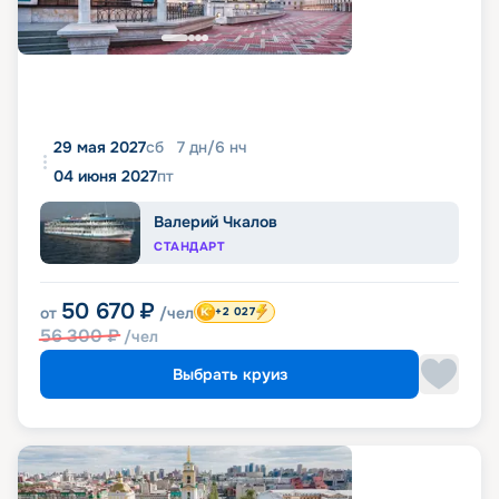
29 мая 2027
сб
7
дн
/
6
нч
04 июня 2027
пт
Валерий Чкалов
СТАНДАРТ
50 670
₽
от
/чел
+2 027
56 300
₽
/чел
Выбрать круиз