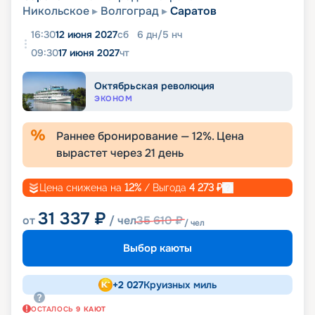
Никольское
Волгоград
Саратов
16:30
12 июня 2027
сб
6
дн
/
5
нч
09:30
17 июня 2027
чт
Октябрьская революция
ЭКОНОМ
Раннее бронирование —
12
%. Цена
вырастет через
21
день
Цена снижена на
12
%
/ Выгода
4 273
₽
31 337
₽
от
/ чел
35 610
₽
/ чел
Выбор каюты
+
2 027
Круизных миль
ОСТАЛОСЬ
9
КАЮТ