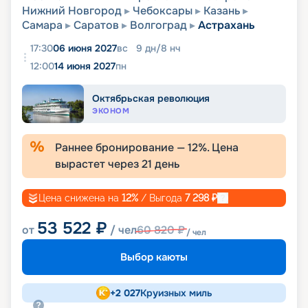
Нижний Новгород
Чебоксары
Казань
Самара
Саратов
Волгоград
Астрахань
17:30
06 июня 2027
вс
9
дн
/
8
нч
12:00
14 июня 2027
пн
Октябрьская революция
ЭКОНОМ
Раннее бронирование —
12
%. Цена
вырастет через
21
день
Цена снижена на
12
%
/ Выгода
7 298
₽
53 522
₽
от
/ чел
60 820
₽
/ чел
Выбор каюты
+
2 027
Круизных миль