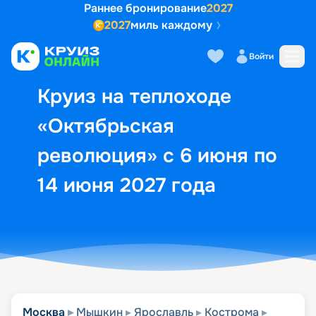
Раннее бронирование
2027
2027
миль каждому
Описание
Выбор кают
Маршрут и экск
Войти
Круиз на теплоходе
«Октябрьская
революция» с 6 июня по
14 июня 2027 года
Москва
Мышкин
Ярославль
Кострома