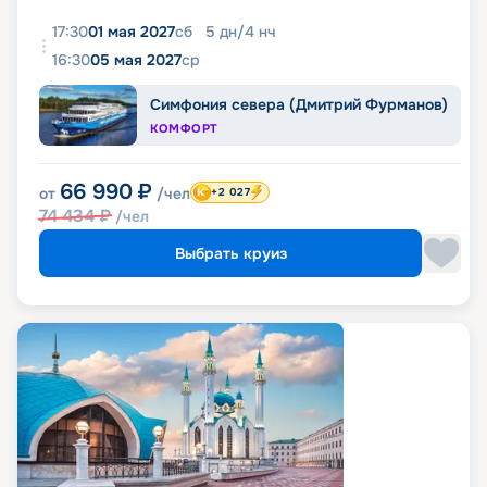
17:30
01 мая 2027
сб
5
дн
/
4
нч
16:30
05 мая 2027
ср
Симфония севера (Дмитрий Фурманов)
КОМФОРТ
66 990
₽
от
/чел
+2 027
74 434
₽
/чел
Выбрать круиз