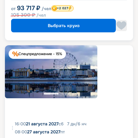
93 717
₽
от
/чел
+2 027
105 300
₽
/чел
Выбрать круиз
Спецпредложение - 15%
16:00
21 августа 2027
сб
7
дн
/
6
нч
08:00
27 августа 2027
пт