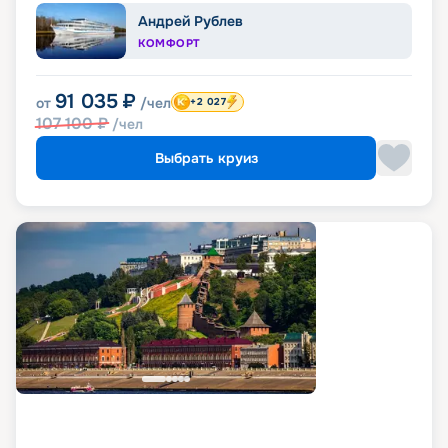
Андрей Рублев
КОМФОРТ
91 035
₽
от
/чел
+2 027
107 100
₽
/чел
Выбрать круиз