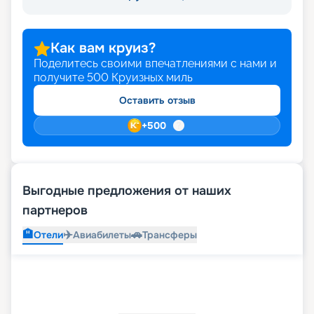
Как вам круиз?
Поделитесь своими впечатлениями с нами и
получите
500
Круизных миль
Оставить отзыв
+
500
Выгодные предложения от наших
партнеров
🏨
✈️
🚗
Отели
Авиабилеты
Трансферы