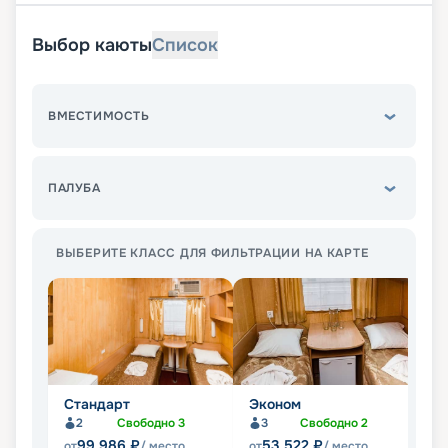
Выбор каюты
Список
ВМЕСТИМОСТЬ
ПАЛУБА
ВЫБЕРИТЕ КЛАСС ДЛЯ ФИЛЬТРАЦИИ НА КАРТЕ
Стандарт
Эконом
П
2
Свободно
3
3
Свободно
2
Не
99 986
₽
53 522
₽
от
/ место
от
/ место