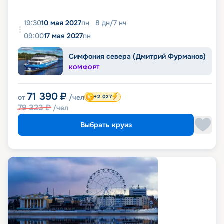
19:30
10 мая 2027
пн
8
дн
/
7
нч
09:00
17 мая 2027
пн
Симфония севера (Дмитрий Фурманов)
КОМФОРТ
71 390
₽
от
/чел
+2 027
79 323
₽
/чел
Выбрать круиз