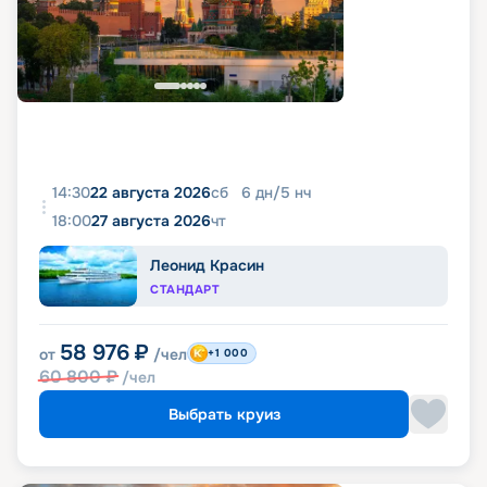
14:30
22 августа 2026
сб
6
дн
/
5
нч
18:00
27 августа 2026
чт
Леонид Красин
СТАНДАРТ
58 976
₽
от
/чел
+1 000
60 800
₽
/чел
Выбрать круиз