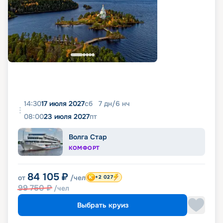
14:30
17 июля 2027
сб
7
дн
/
6
нч
08:00
23 июля 2027
пт
Волга Стар
КОМФОРТ
84 105
₽
от
/чел
+2 027
99 750
₽
/чел
Выбрать круиз