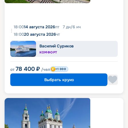
18:00
14 августа 2026
пт
7
дн
/
6
нч
18:00
20 августа 2026
чт
Василий Суриков
КОМФОРТ
78 400
₽
от
/чел
+1 000
Выбрать круиз