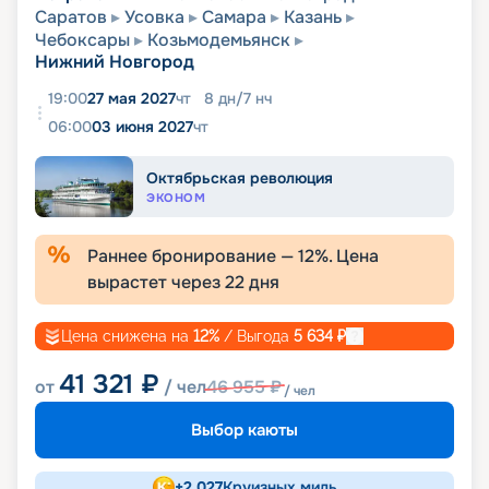
Саратов
Усовка
Самара
Казань
Чебоксары
Козьмодемьянск
Нижний Новгород
19:00
27 мая 2027
чт
8
дн
/
7
нч
06:00
03 июня 2027
чт
Октябрьская революция
ЭКОНОМ
Раннее бронирование —
12
%. Цена
вырастет через
22
дня
Цена снижена на
12
%
/ Выгода
5 634
₽
41 321
₽
от
/ чел
46 955
₽
/ чел
Выбор каюты
+
2 027
Круизных миль