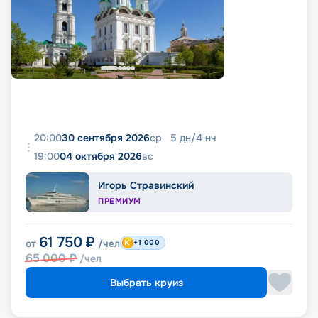
20:00
30 сентября 2026
ср
5
дн
/
4
нч
19:00
04 октября 2026
вс
Игорь Стравинский
ПРЕМИУМ
61 750
₽
от
/чел
+1 000
65 000
₽
/чел
Выбрать круиз