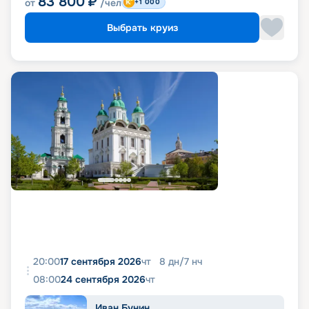
83 800
₽
от
/чел
+1 000
Выбрать круиз
20:00
17 сентября 2026
чт
8
дн
/
7
нч
08:00
24 сентября 2026
чт
Иван Бунин