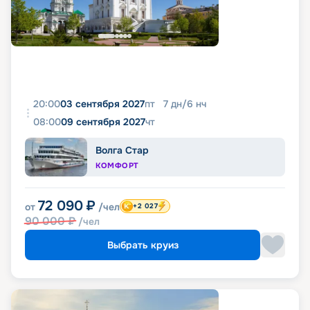
20:00
03 сентября 2027
пт
7
дн
/
6
нч
08:00
09 сентября 2027
чт
Волга Стар
КОМФОРТ
72 090
₽
от
/чел
+2 027
90 000
₽
/чел
Выбрать круиз