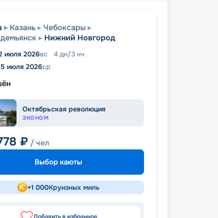
а
Казань
Чебоксары
одемьянск
Нижний Новгород
2 июля 2026
вс
4
дн
/
3
нч
15 июля 2026
ср
шён
Октябрьская революция
ЭКОНОМ
778
₽
/ чел
Выбор каюты
+
1 000
Круизных миль
Добавить в избранное