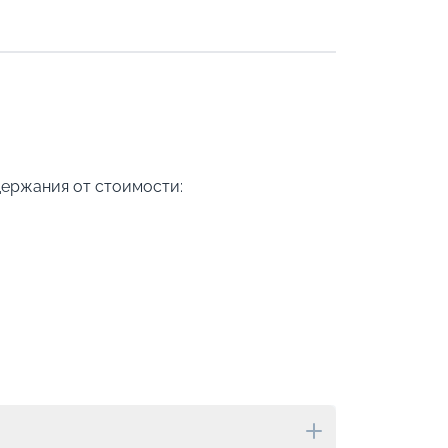
Допо
Как пол
-
100
%
Скидк
-
5
%
о
Скидк
держания от стоимости:
Пишит