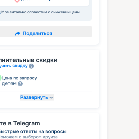
Моментально оповестим о снижении цены
Поделиться
лнительные скидки
скидку
учить
Цена по запросу
детям
а
Развернуть
16 889
₽
/ турист
т
пенсионерам
а
е в Telegram
Быстрые ответы на вопросы
Поможем с выбором круиза