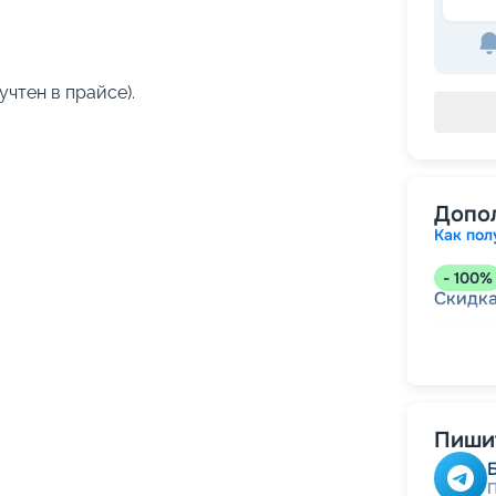
учтен в прайсе).
Допо
Как пол
-
100
%
Скидк
-
5
%
о
Скидк
Пишит