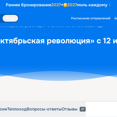
Раннее бронирование
2027
+
2027
миль каждому
рсии
Теплоход
Вопросы-ответы
Отзывы
27
Яхты
Расписание отправлений
А
«Октябрьская революция» с 12 июля по 15 июля 2026 года
ктябрьская революция» с 12 
рсии
Теплоход
Вопросы-ответы
Отзывы
27