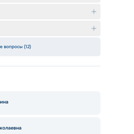
е вопросы (12)
шина
колаевна