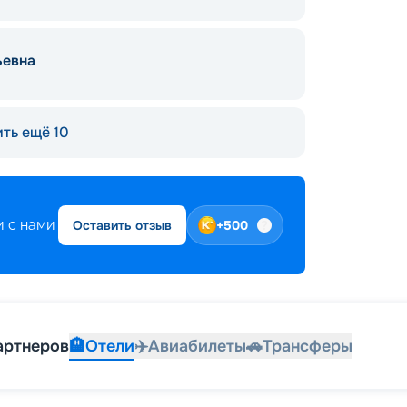
ьевна
ть ещё 10
 с нами
Оставить отзыв
+
500
артнеров
🏨
Отели
✈️
Авиабилеты
🚗
Трансферы