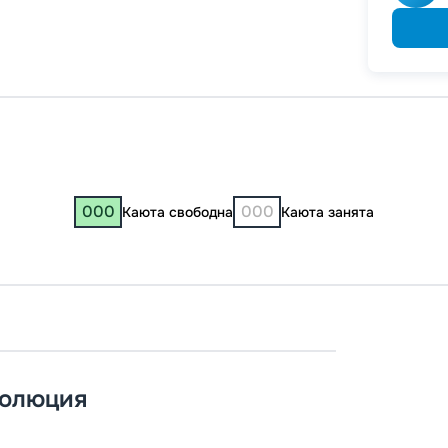
000
000
Каюта свободна
Каюта занята
Самар
Козьм
волюция
18:00
1
06:00