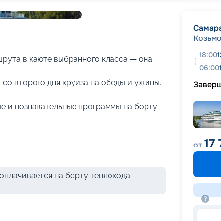
+
22
фотографий
Самар
Козьм
18:00
1
рута в каюте выбранного класса — она
06:00
 со второго дня круиза на обеды и ужины.
Завер
е и познавательные программы на борту
17 
от
оплачивается на борту теплохода