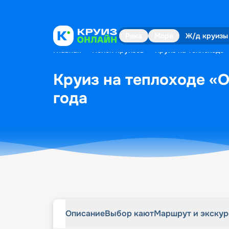
Описание
Выбор кают
Маршрут и экску
Река
Море
Ж/д круизы
Главная
•
Поиск круизов
•
Круиз на теплоходе 
Круиз на теплоходе «О
года
Описание
Выбор кают
Маршрут и экску