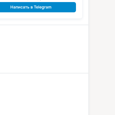
Написать в Telegram
а
Казань
Чебоксары
одемьянск
Нижний Новгород
2 июля 2026
вс
4
дн
/
3
нч
15 июля 2026
ср