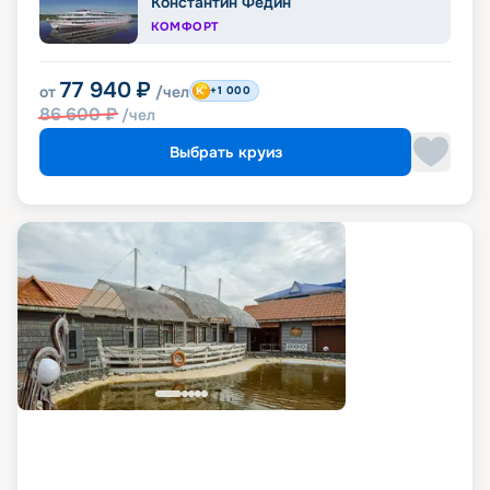
Константин Федин
КОМФОРТ
77 940
₽
от
/чел
+1 000
86 600
₽
/чел
Выбрать круиз