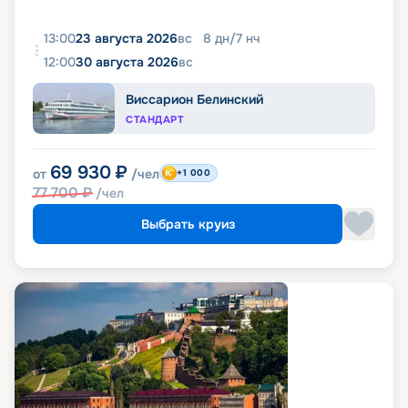
13:00
23 августа 2026
вс
8
дн
/
7
нч
12:00
30 августа 2026
вс
Виссарион Белинский
СТАНДАРТ
69 930
₽
от
/чел
+1 000
77 700
₽
/чел
Выбрать круиз