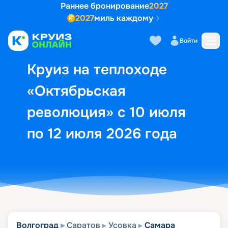
Раннее бронирование
2027
2027
миль каждому
Описание
Выбор кают
Маршрут и экск
Войти
Круиз на теплоходе
«Октябрьская
революция» с 10 июля
по 12 июля 2026 года
Волгоград
Саратов
Усовка
Самара