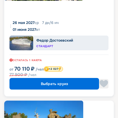
26 мая 2027
ср
7
дн
/
6
нч
01 июня 2027
вт
Федор Достоевский
СТАНДАРТ
ОСТАЛАСЬ
1
КАЮТА
70 110
₽
от
/чел
+2 027
77 900
₽
/чел
Выбрать круиз