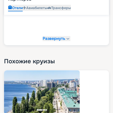
🏨
✈️
🚗
Отели
Авиабилеты
Трансферы
Развернуть
Похожие круизы