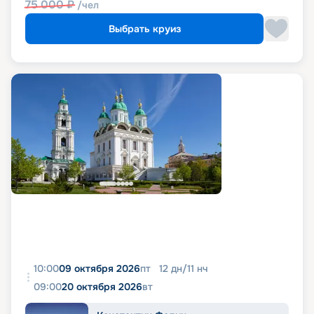
75 000
₽
/чел
Выбрать круиз
10:00
09 октября 2026
пт
12
дн
/
11
нч
09:00
20 октября 2026
вт