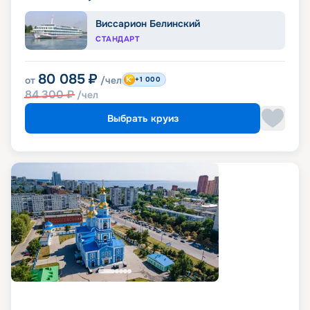
Виссарион Белинский
СТАНДАРТ
80 085
₽
от
/чел
+1 000
84 300
₽
/чел
Выбрать круиз