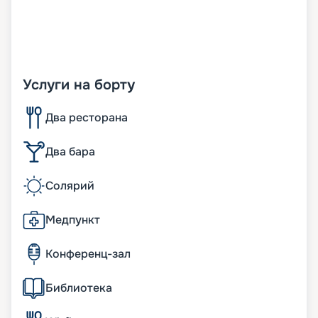
Услуги на борту
Два ресторана
Два бара
Солярий
Медпункт
Конференц-зал
Библиотека