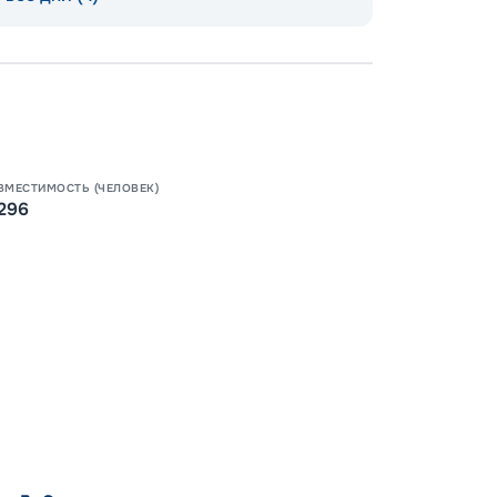
Допо
Как пол
-
100
%
Скидк
ВМЕСТИМОСТЬ (ЧЕЛОВЕК)
296
-
5
%
о
Скидк
Пишит