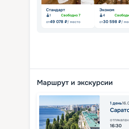
Стандарт
Эконом
1
Свободно
7
4
Свобод
49 078
₽
30 598
₽
от
/ место
от
/ ме
Маршрут и экскурсии
1
день
16.
Сарат
ОТПРАВЛЕН
16:30