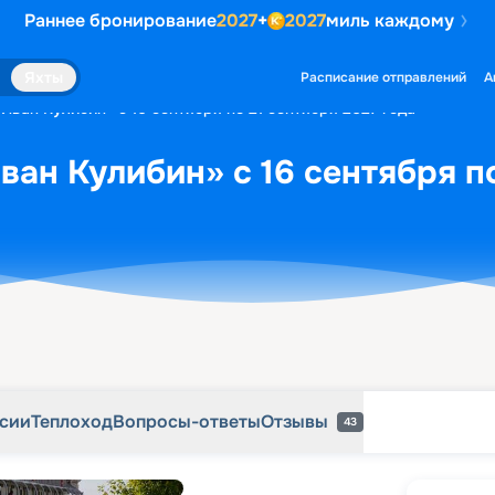
Раннее бронирование
2027
+
2027
миль каждому
рсии
Теплоход
Вопросы-ответы
Отзывы
43
Яхты
Расписание отправлений
А
Иван Кулибин» с 16 сентября по 21 сентября 2027 года
ван Кулибин» с 16 сентября по
рсии
Теплоход
Вопросы-ответы
Отзывы
43