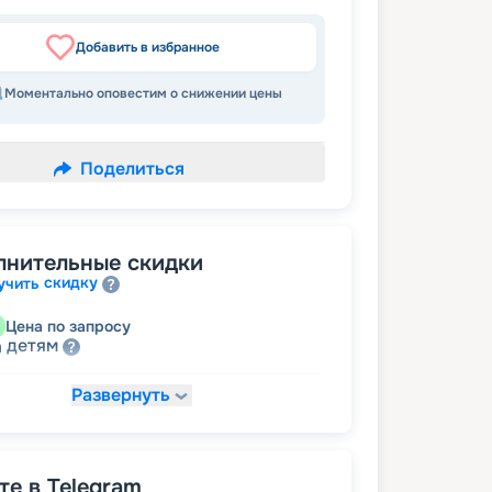
Добавить в избранное
Моментально оповестим о снижении цены
Поделиться
лнительные скидки
скидку
учить
Цена по запросу
детям
а
Развернуть
33 032
₽
/ турист
т
пенсионерам
а
е в Telegram