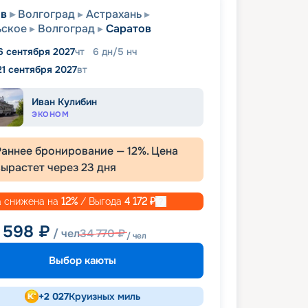
ов
Волгоград
Астрахань
ьское
Волгоград
Саратов
6 сентября 2027
чт
6
дн
/
5
нч
21 сентября 2027
вт
Иван Кулибин
ЭКОНОМ
Раннее бронирование —
12
%. Цена
вырастет через
23
дня
 снижена на
12
%
/ Выгода
4 172
₽
 598
₽
/ чел
34 770
₽
/ чел
Выбор каюты
+
2 027
Круизных миль