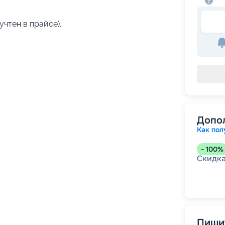
учтен в прайсе).
Допо
Как пол
-
100
%
Скидк
-
5
%
о
Скидк
Пишит