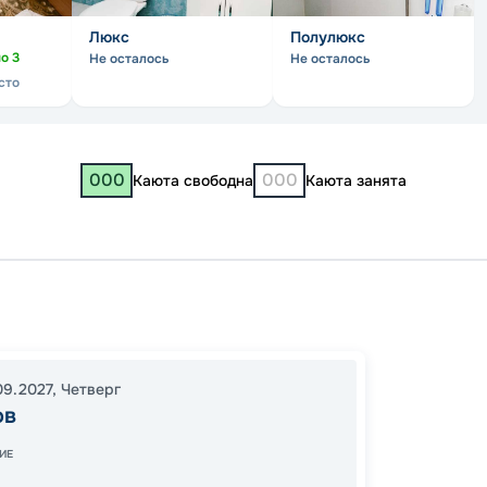
Люкс
Полулюкс
но
3
Не осталось
Не осталось
сто
000
000
Каюта свободна
Каюта занята
Сарат
Никол
16:30
1
09.2027
,
Четверг
ов
09:30
ИЕ