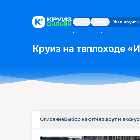
Описание
Выбор кают
Маршрут и экску
Река
Море
Ж/д круизы
Главная
•
Поиск круизов
•
Круиз на теплоходе «
Круиз на теплоходе «И
Описание
Выбор кают
Маршрут и экску