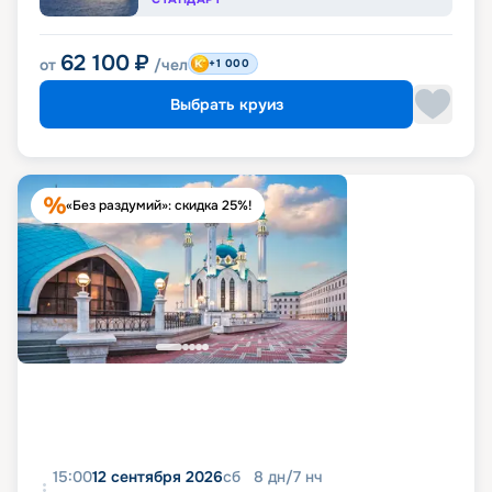
62 100
₽
от
/чел
+1 000
Выбрать круиз
«Без раздумий»: скидка 25%!
15:00
12 сентября 2026
сб
8
дн
/
7
нч