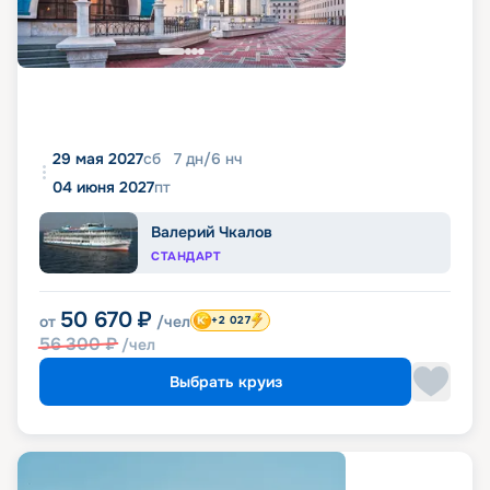
29 мая 2027
сб
7
дн
/
6
нч
04 июня 2027
пт
Валерий Чкалов
СТАНДАРТ
50 670
₽
от
/чел
+2 027
56 300
₽
/чел
Выбрать круиз