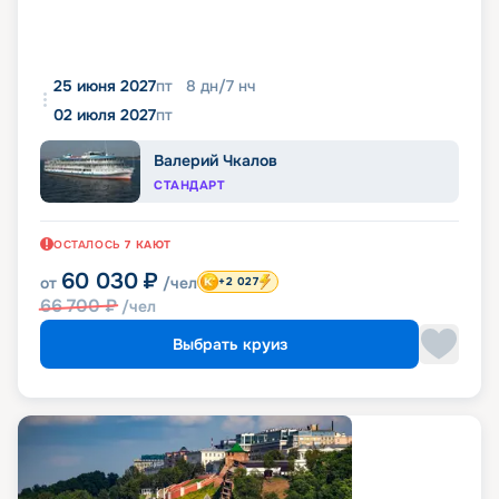
25 июня 2027
пт
8
дн
/
7
нч
02 июля 2027
пт
Валерий Чкалов
СТАНДАРТ
ОСТАЛОСЬ
7
КАЮТ
60 030
₽
от
/чел
+2 027
66 700
₽
/чел
Выбрать круиз