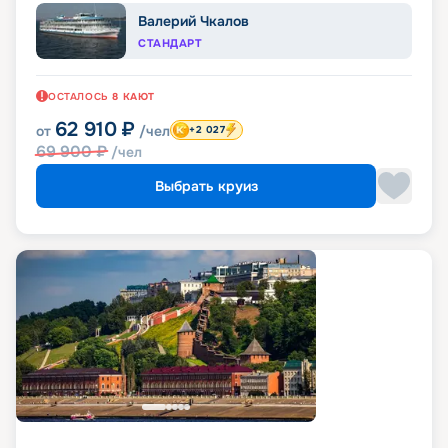
Валерий Чкалов
СТАНДАРТ
ОСТАЛОСЬ
8
КАЮТ
62 910
₽
от
/чел
+2 027
69 900
₽
/чел
Выбрать круиз