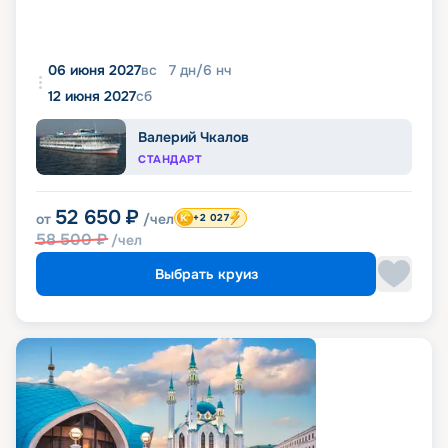
06 июня 2027
вс
7
дн
/
6
нч
12 июня 2027
сб
Валерий Чкалов
СТАНДАРТ
52 650
₽
от
/чел
+2 027
58 500
₽
/чел
Выбрать круиз