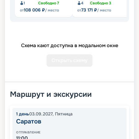
1
Свободно
7
4
Свободно
3
Не
108 006
₽
73 171
₽
от
/ место
от
/ место
Схема кают доступна в модальном окне
Открыть схему
Маршрут и экскурсии
1
день
03.09.2027
,
Пятница
Саратов
ОТПРАВЛЕНИЕ
11:00