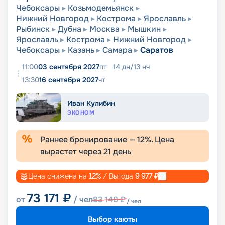
Чебоксары
Козьмодемьянск
Нижний Новгород
Кострома
Ярославль
Рыбинск
Дубна
Москва
Мышкин
Ярославль
Кострома
Нижний Новгород
Чебоксары
Казань
Самара
Саратов
11:00
03 сентября 2027
пт
14
дн
/
13
нч
13:30
16 сентября 2027
чт
Иван Кулибин
ЭКОНОМ
Раннее бронирование —
12
%. Цена
вырастет через
21
день
Цена снижена на
12
%
/ Выгода
9 977
₽
73 171
₽
от
/ чел
83 148
₽
/ чел
Выбор каюты