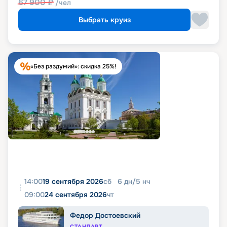
67 900
₽
/чел
Выбрать круиз
«Без раздумий»: скидка 25%!
14:00
19 сентября 2026
сб
6
дн
/
5
нч
09:00
24 сентября 2026
чт
Федор Достоевский
СТАНДАРТ