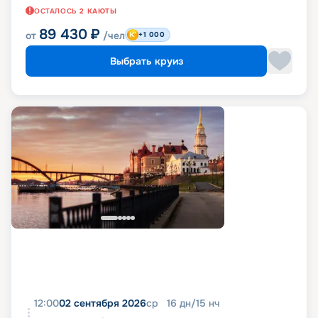
ОСТАЛОСЬ
2
КАЮТЫ
89 430
₽
от
/чел
+1 000
Выбрать круиз
12:00
02 сентября 2026
ср
16
дн
/
15
нч