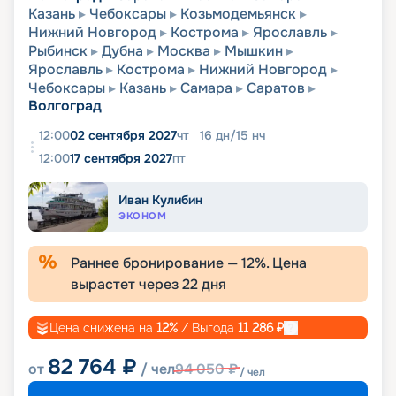
Казань
Чебоксары
Козьмодемьянск
Нижний Новгород
Кострома
Ярославль
Рыбинск
Дубна
Москва
Мышкин
Ярославль
Кострома
Нижний Новгород
Чебоксары
Казань
Самара
Саратов
Волгоград
12:00
02 сентября 2027
чт
16
дн
/
15
нч
12:00
17 сентября 2027
пт
Иван Кулибин
ЭКОНОМ
Раннее бронирование —
12
%. Цена
вырастет через
22
дня
Цена снижена на
12
%
/ Выгода
11 286
₽
82 764
₽
от
/ чел
94 050
₽
/ чел