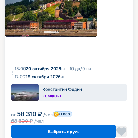
15:00
20 октября 2026
вт
10
дн
/
9
нч
17:00
29 октября 2026
чт
Константин Федин
КОМФОРТ
58 310
₽
от
/чел
+1 000
68 600
₽
/чел
Выбрать круиз