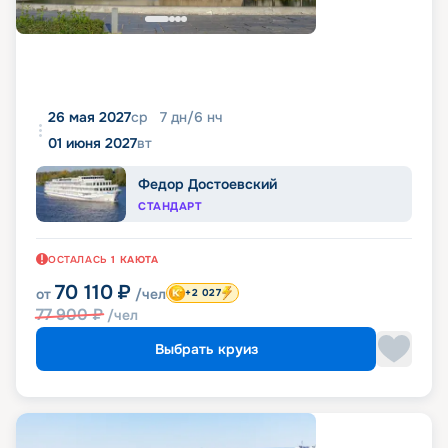
26 мая 2027
ср
7
дн
/
6
нч
01 июня 2027
вт
Федор Достоевский
СТАНДАРТ
ОСТАЛАСЬ
1
КАЮТА
70 110
₽
от
/чел
+2 027
77 900
₽
/чел
Выбрать круиз