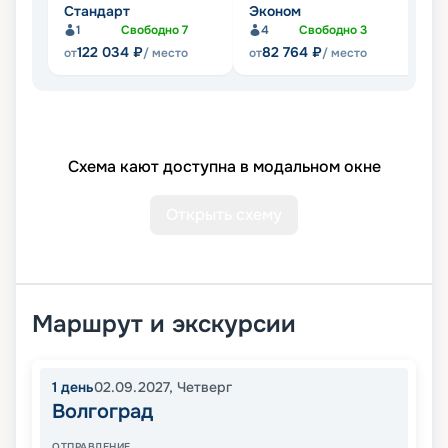
Стандарт
Эконом
Л
1
Свободно
7
4
Свободно
3
Не
122 034
₽
82 764
₽
от
/ место
от
/ место
Схема кают доступна в модальном окне
Открыть схему
Маршрут и экскурсии
1
день
02.09.2027
,
Четверг
Волгоград
ОТПРАВЛЕНИЕ