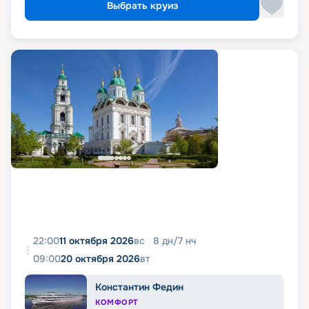
Выбрать круиз
22:00
11 октября 2026
вс
8
дн
/
7
нч
09:00
20 октября 2026
вт
Константин Федин
КОМФОРТ