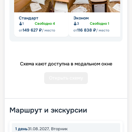
Стандарт
Эконом
Л
1
Свободно
4
3
Свободно
1
Не
149 627
₽
116 838
₽
от
/ место
от
/ место
Схема кают доступна в модальном окне
Открыть схему
Маршрут и экскурсии
1
день
31.08.2027
,
Вторник