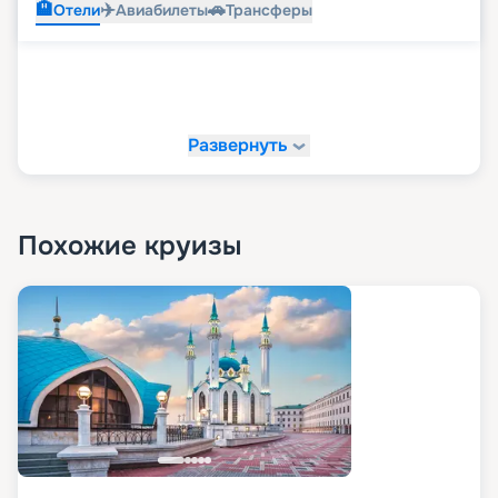
🏨
✈️
🚗
Отели
Авиабилеты
Трансферы
Развернуть
Похожие круизы