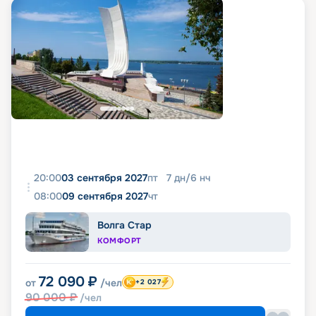
20:00
03 сентября 2027
пт
7
дн
/
6
нч
08:00
09 сентября 2027
чт
Волга Стар
КОМФОРТ
72 090
₽
от
/чел
+2 027
90 000
₽
/чел