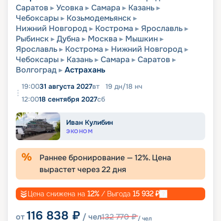
Саратов
Усовка
Самара
Казань
Чебоксары
Козьмодемьянск
Нижний Новгород
Кострома
Ярославль
Рыбинск
Дубна
Москва
Мышкин
Ярославль
Кострома
Нижний Новгород
Чебоксары
Казань
Самара
Саратов
Волгоград
Астрахань
19:00
31 августа 2027
вт
19
дн
/
18
нч
12:00
18 сентября 2027
сб
Иван Кулибин
ЭКОНОМ
Раннее бронирование —
12
%. Цена
вырастет через
22
дня
Цена снижена на
12
%
/ Выгода
15 932
₽
116 838
₽
от
/ чел
132 770
₽
/ чел