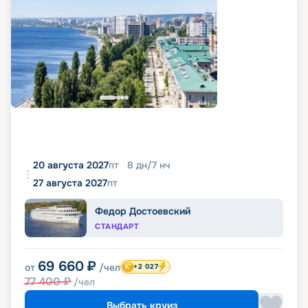
20 августа 2027
пт
8
дн
/
7
нч
27 августа 2027
пт
Федор Достоевский
СТАНДАРТ
69 660
₽
от
/чел
+2 027
77 400
₽
/чел
Выбрать круиз