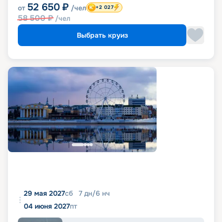
52 650
₽
от
/чел
+2 027
58 500
₽
/чел
Выбрать круиз
29 мая 2027
сб
7
дн
/
6
нч
04 июня 2027
пт