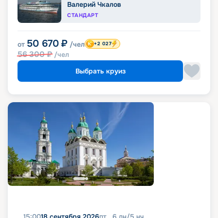
Валерий Чкалов
СТАНДАРТ
50 670
₽
от
/чел
+2 027
56 300
₽
/чел
Выбрать круиз
15:00
18 сентября 2026
пт
6
дн
/
5
нч