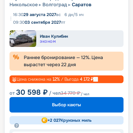
Никольское
Волгоград
Саратов
16:30
29 августа 2027
вс
6
дн
/
5
нч
09:30
03 сентября 2027
пт
Иван Кулибин
ЭКОНОМ
Раннее бронирование —
12
%. Цена
вырастет через
22
дня
Цена снижена на
12
%
/ Выгода
4 172
₽
30 598
₽
от
/ чел
34 770
₽
/ чел
Выбор каюты
+
2 027
Круизных миль