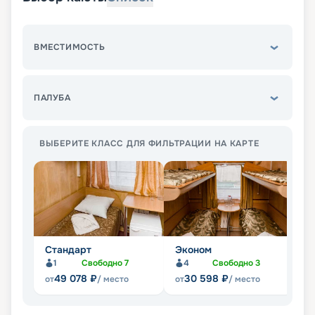
ВМЕСТИМОСТЬ
ПАЛУБА
ВЫБЕРИТЕ КЛАСС ДЛЯ ФИЛЬТРАЦИИ НА КАРТЕ
Стандарт
Эконом
Л
1
Свободно
7
4
Свободно
3
Не
49 078
₽
30 598
₽
от
/ место
от
/ место