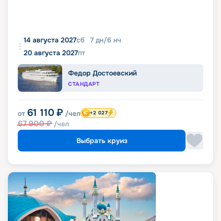
14 августа 2027
сб
7
дн
/
6
нч
20 августа 2027
пт
Федор Достоевский
СТАНДАРТ
61 110
₽
от
/чел
+2 027
67 900
₽
/чел
Выбрать круиз