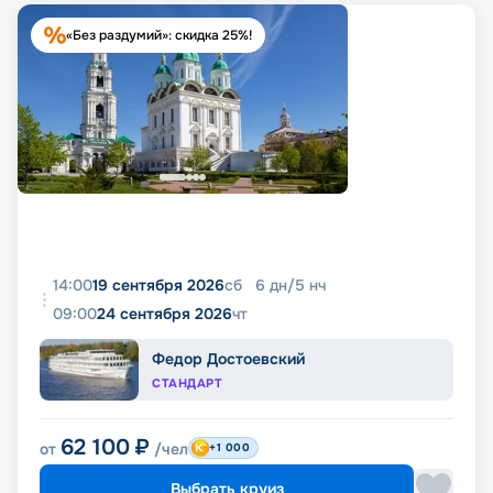
«Без раздумий»: скидка 25%!
14:00
19 сентября 2026
сб
6
дн
/
5
нч
09:00
24 сентября 2026
чт
Федор Достоевский
СТАНДАРТ
62 100
₽
от
/чел
+1 000
Выбрать круиз