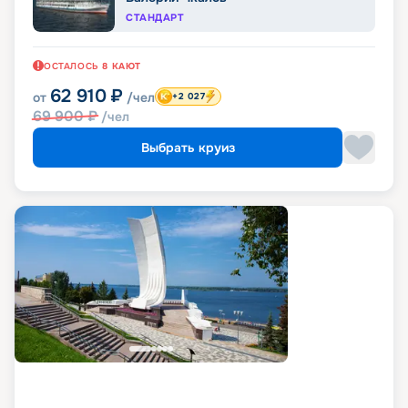
СТАНДАРТ
ОСТАЛОСЬ
8
КАЮТ
62 910
₽
от
/чел
+2 027
69 900
₽
/чел
Выбрать круиз