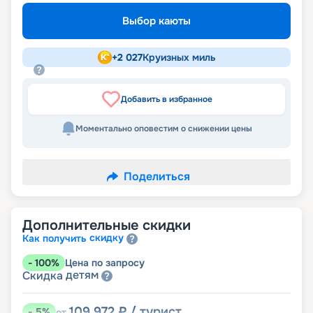
Выбор каюты
+
2 027
Круизных миль
Добавить в избранное
Моментально оповестим о снижении цены
Поделиться
Дополнительные скидки
скидку
Как получить
-
100
%
Цена по запросу
детям
Скидка
109 972
₽
/ турист
-
5
%
от