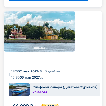
17:30
01 мая 2027
сб
5
дн
/
4
нч
16:30
05 мая 2027
ср
Симфония севера (Дмитрий Фурманов)
КОМФОРТ