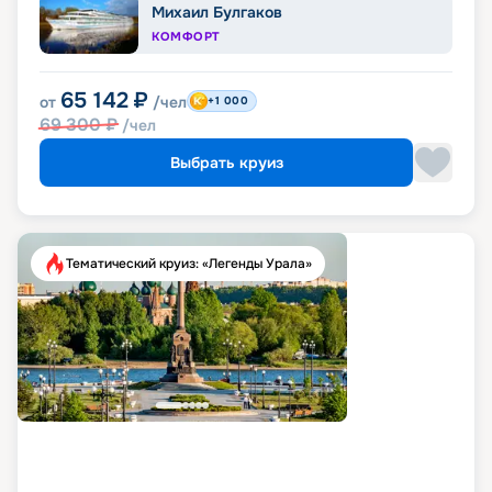
Михаил Булгаков
КОМФОРТ
65 142
₽
от
/чел
+1 000
69 300
₽
/чел
Выбрать круиз
Тематический круиз: «Легенды Урала»