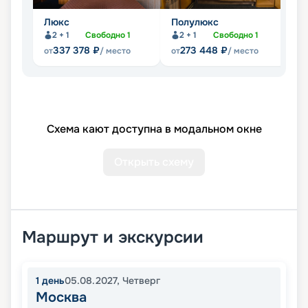
Люкс
Полулюкс
С
2 + 1
Свободно
1
2 + 1
Свободно
1
337 378
₽
273 448
₽
от
/ место
от
/ место
от
Схема кают доступна в модальном окне
Открыть схему
Маршрут и экскурсии
1
день
05.08.2027
,
Четверг
Москва