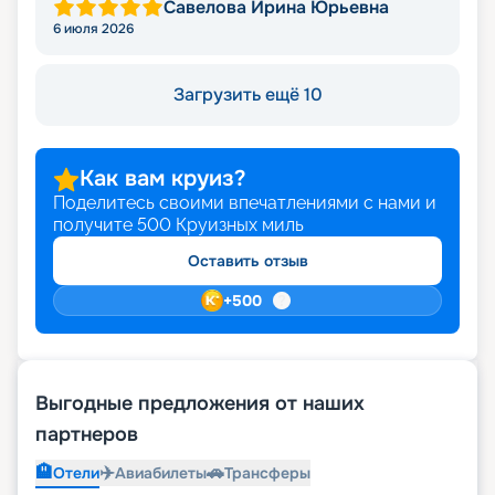
Савелова Ирина Юрьевна
6 июля 2026
Загрузить ещё 10
Как вам круиз?
Поделитесь своими впечатлениями с нами и
получите
500
Круизных миль
Оставить отзыв
+
500
Выгодные предложения от наших
партнеров
🏨
✈️
🚗
Отели
Авиабилеты
Трансферы