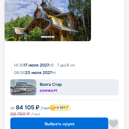
14:30
17 июля 2027
сб
7
дн
/
6
нч
08:00
23 июля 2027
пт
Волга Стар
КОМФОРТ
84 105
₽
от
/чел
+2 027
99 750
₽
/чел
Выбрать круиз