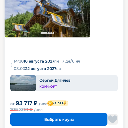
14:30
16 августа 2027
пн
7
дн
/
6
нч
08:00
22 августа 2027
вс
Сергей Дягилев
КОМФОРТ
93 717
₽
от
/чел
+2 027
105 300
₽
/чел
Выбрать круиз