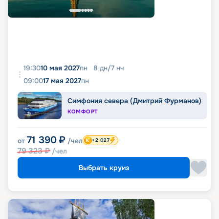
19:30
10 мая 2027
пн
8
дн
/
7
нч
09:00
17 мая 2027
пн
Симфония севера (Дмитрий Фурманов)
КОМФОРТ
71 390
₽
от
/чел
+2 027
79 323
₽
/чел
Выбрать круиз