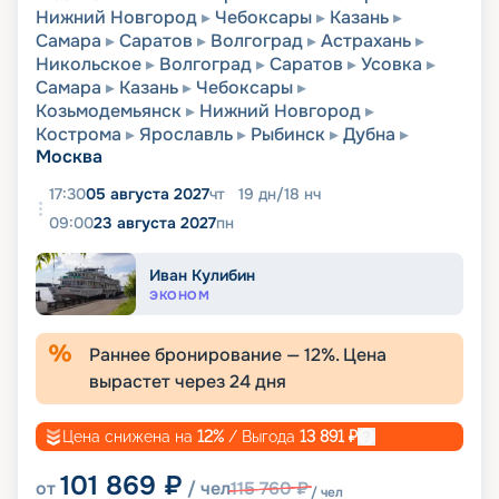
Нижний Новгород
Чебоксары
Казань
Самара
Саратов
Волгоград
Астрахань
Никольское
Волгоград
Саратов
Усовка
Самара
Казань
Чебоксары
Козьмодемьянск
Нижний Новгород
Кострома
Ярославль
Рыбинск
Дубна
Москва
17:30
05 августа 2027
чт
19
дн
/
18
нч
09:00
23 августа 2027
пн
Иван Кулибин
ЭКОНОМ
Раннее бронирование —
12
%. Цена
вырастет через
24
дня
Цена снижена на
12
%
/ Выгода
13 891
₽
101 869
₽
от
/ чел
115 760
₽
/ чел