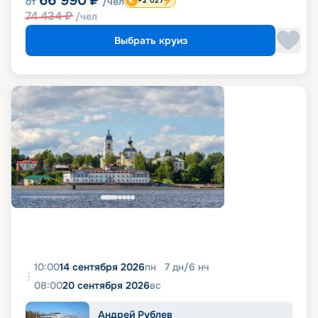
66 990
₽
от
/чел
+2 027
74 434
₽
/чел
Выбрать круиз
10:00
14 сентября 2026
пн
7
дн
/
6
нч
08:00
20 сентября 2026
вс
Андрей Рублев