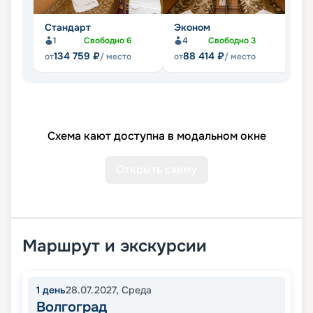
Стандарт
Эконом
Л
1
Свободно
6
4
Свободно
3
Не
134 759
₽
88 414
₽
от
/ место
от
/ место
Схема кают доступна в модальном окне
Открыть схему
Маршрут и экскурсии
1
день
28.07.2027
,
Среда
Волгоград