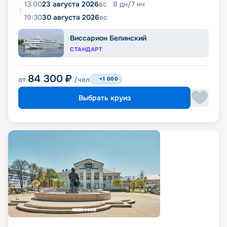
13:00
23 августа 2026
вс
8
дн
/
7
нч
19:30
30 августа 2026
вс
Виссарион Белинский
СТАНДАРТ
84 300
₽
от
/чел
+1 000
Выбрать круиз