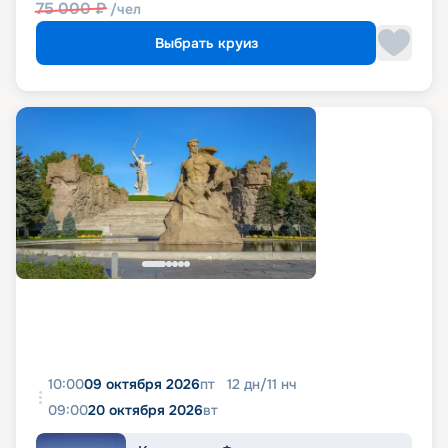
75 000
₽
/чел
Выбрать круиз
10:00
09 октября 2026
пт
12
дн
/
11
нч
09:00
20 октября 2026
вт