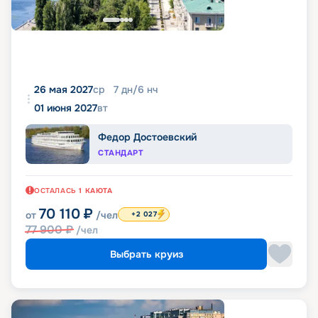
26 мая 2027
ср
7
дн
/
6
нч
01 июня 2027
вт
Федор Достоевский
СТАНДАРТ
ОСТАЛАСЬ
1
КАЮТА
70 110
₽
от
/чел
+2 027
77 900
₽
/чел
Выбрать круиз