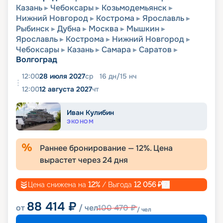
Казань
Чебоксары
Козьмодемьянск
Нижний Новгород
Кострома
Ярославль
Рыбинск
Дубна
Москва
Мышкин
Ярославль
Кострома
Нижний Новгород
Чебоксары
Казань
Самара
Саратов
Волгоград
12:00
28 июля 2027
ср
16
дн
/
15
нч
12:00
12 августа 2027
чт
Иван Кулибин
ЭКОНОМ
Раннее бронирование —
12
%. Цена
вырастет через
24
дня
Цена снижена на
12
%
/ Выгода
12 056
₽
88 414
₽
от
/ чел
100 470
₽
/ чел