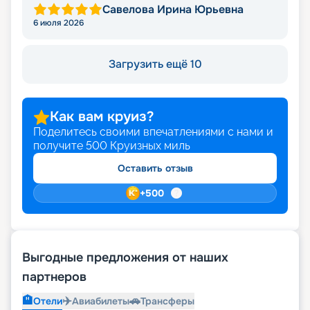
Савелова Ирина Юрьевна
6 июля 2026
Загрузить ещё 10
Как вам круиз?
Поделитесь своими впечатлениями с нами и
получите
500
Круизных миль
Оставить отзыв
+
500
Выгодные предложения от наших
партнеров
🏨
✈️
🚗
Отели
Авиабилеты
Трансферы