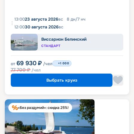
13:00
23 августа 2026
вс
8
дн
/
7
нч
12:00
30 августа 2026
вс
Виссарион Белинский
СТАНДАРТ
69 930
₽
от
/чел
+1 000
77 700
₽
/чел
Выбрать круиз
«Без раздумий»: скидка 25%!