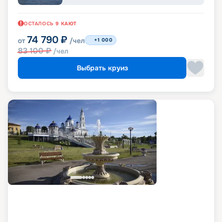
ОСТАЛОСЬ
9
КАЮТ
74 790
₽
от
/чел
+1 000
83 100
₽
/чел
Выбрать круиз