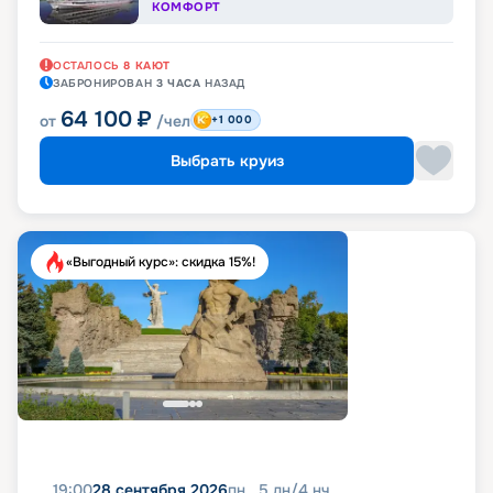
КОМФОРТ
ОСТАЛОСЬ
8
КАЮТ
ЗАБРОНИРОВАН
3 ЧАСА
НАЗАД
64 100
₽
от
/чел
+1 000
Выбрать круиз
«Выгодный курс»: скидка 15%!
19:00
28 сентября 2026
пн
5
дн
/
4
нч