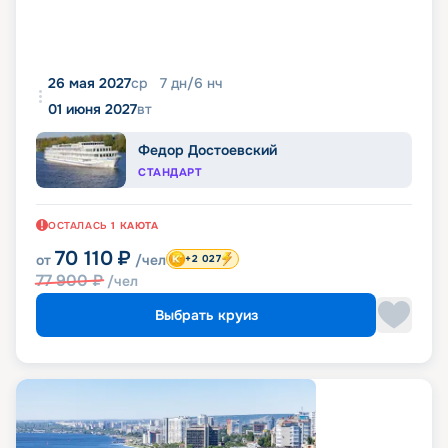
26 мая 2027
ср
7
дн
/
6
нч
01 июня 2027
вт
Федор Достоевский
СТАНДАРТ
ОСТАЛАСЬ
1
КАЮТА
70 110
₽
от
/чел
+2 027
77 900
₽
/чел
Выбрать круиз