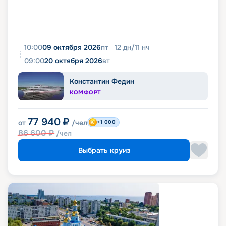
10:00
09 октября 2026
пт
12
дн
/
11
нч
09:00
20 октября 2026
вт
Константин Федин
КОМФОРТ
77 940
₽
от
/чел
+1 000
86 600
₽
/чел
Выбрать круиз