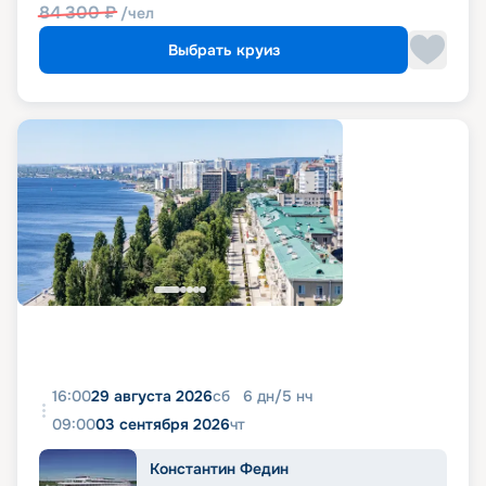
84 300
₽
/чел
Выбрать круиз
16:00
29 августа 2026
сб
6
дн
/
5
нч
09:00
03 сентября 2026
чт
Константин Федин