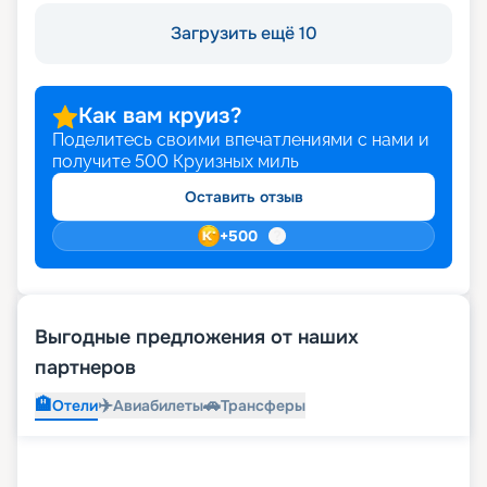
Загрузить ещё 10
Как вам круиз?
Поделитесь своими впечатлениями с нами и
получите
500
Круизных миль
Оставить отзыв
+
500
Выгодные предложения от наших
партнеров
🏨
✈️
🚗
Отели
Авиабилеты
Трансферы