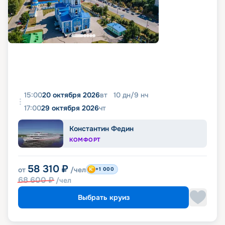
15:00
20 октября 2026
вт
10
дн
/
9
нч
17:00
29 октября 2026
чт
Константин Федин
КОМФОРТ
58 310
₽
от
/чел
+1 000
68 600
₽
/чел
Выбрать круиз