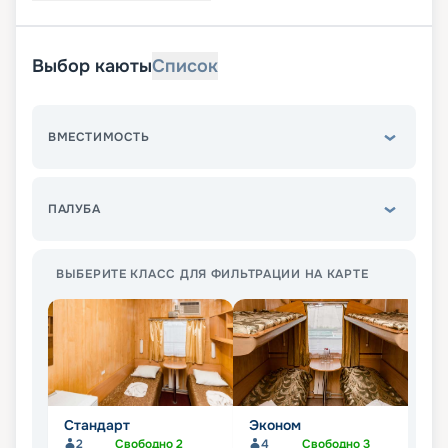
Выбор каюты
Список
ВМЕСТИМОСТЬ
ПАЛУБА
ВЫБЕРИТЕ КЛАСС ДЛЯ ФИЛЬТРАЦИИ НА КАРТЕ
Стандарт
Эконом
Л
2
Свободно
2
4
Свободно
3
Не