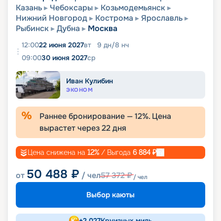
Казань
Чебоксары
Козьмодемьянск
Нижний Новгород
Кострома
Ярославль
Рыбинск
Дубна
Москва
12:00
22 июня 2027
вт
9
дн
/
8
нч
09:00
30 июня 2027
ср
Иван Кулибин
ЭКОНОМ
Раннее бронирование —
12
%. Цена
вырастет через
22
дня
Цена снижена на
12
%
/ Выгода
6 884
₽
50 488
₽
от
/ чел
57 372
₽
/ чел
Выбор каюты
+
2 027
Круизных миль