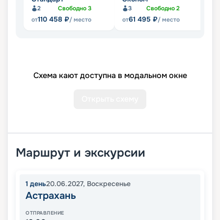
2
Свободно
3
3
Свободно
2
Не
110 458
₽
61 495
₽
от
/ место
от
/ место
Схема кают доступна в модальном окне
Открыть схему
Маршрут и экскурсии
1
день
20.06.2027
,
Воскресенье
Астрахань
ОТПРАВЛЕНИЕ