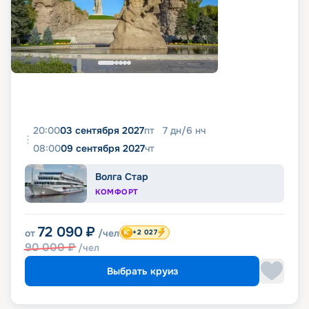
20:00
03 сентября 2027
пт
7
дн
/
6
нч
08:00
09 сентября 2027
чт
Волга Стар
КОМФОРТ
72 090
₽
от
/чел
+2 027
90 000
₽
/чел
Выбрать круиз