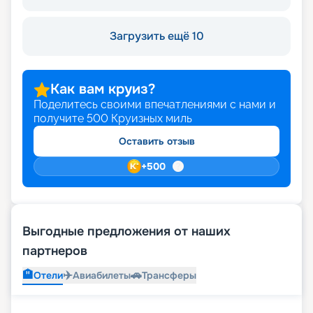
Загрузить ещё 10
Как вам круиз?
Поделитесь своими впечатлениями с нами и
получите
500
Круизных миль
Оставить отзыв
+
500
Выгодные предложения от наших
партнеров
🏨
✈️
🚗
Отели
Авиабилеты
Трансферы