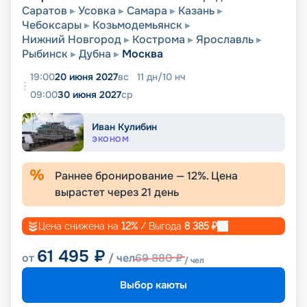
Саратов
Усовка
Самара
Казань
Чебоксары
Козьмодемьянск
Нижний Новгород
Кострома
Ярославль
Рыбинск
Дубна
Москва
19:00
20 июня 2027
вс
11
дн
/
10
нч
09:00
30 июня 2027
ср
Иван Кулибин
ЭКОНОМ
Раннее бронирование —
12
%. Цена
вырастет через
21
день
Цена снижена на
12
%
/ Выгода
8 385
₽
61 495
₽
от
/ чел
69 880
₽
/ чел
Выбор каюты