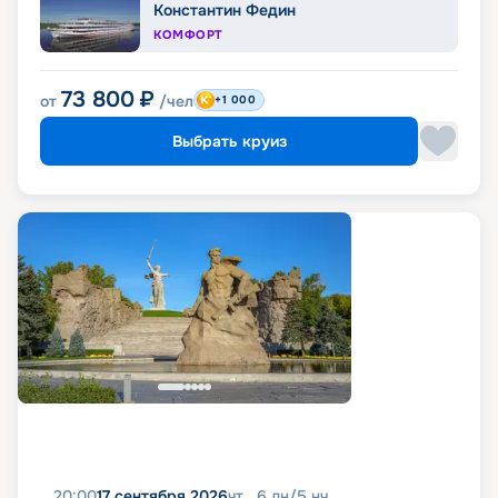
Константин Федин
КОМФОРТ
73 800
₽
от
/чел
+1 000
Выбрать круиз
20:00
17 сентября 2026
чт
6
дн
/
5
нч