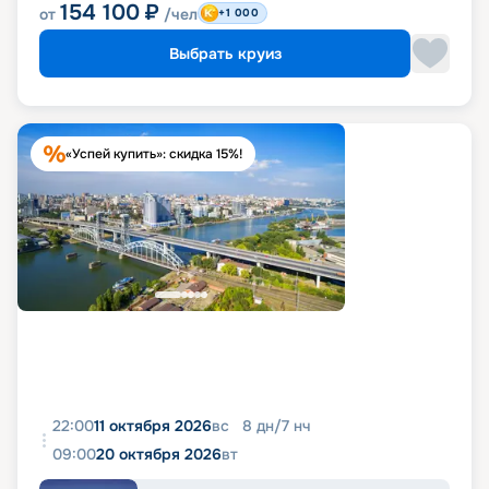
154 100
₽
от
/чел
+1 000
Выбрать круиз
«Успей купить»: скидка 15%!
22:00
11 октября 2026
вс
8
дн
/
7
нч
09:00
20 октября 2026
вт