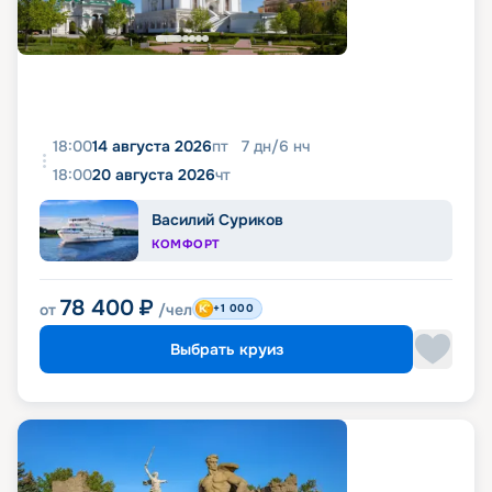
18:00
14 августа 2026
пт
7
дн
/
6
нч
18:00
20 августа 2026
чт
Василий Суриков
КОМФОРТ
78 400
₽
от
/чел
+1 000
Выбрать круиз