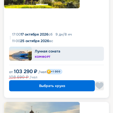
17:00
17 октября 2026
сб
9
дн
/
8
нч
11:00
25 октября 2026
вс
Лунная соната
КОМФОРТ
103 290
₽
от
/чел
+1 000
108 690
₽
/чел
Выбрать круиз