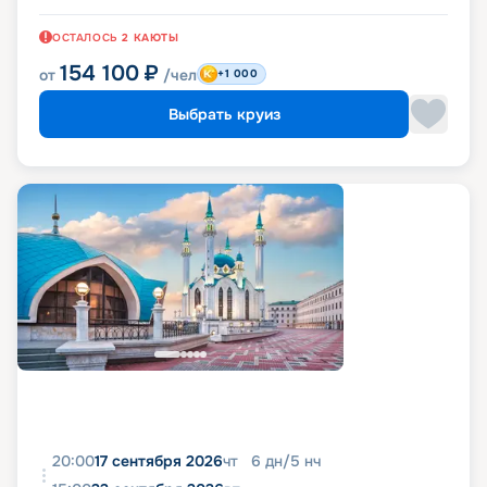
ОСТАЛОСЬ
2
КАЮТЫ
154 100
₽
от
/чел
+1 000
Выбрать круиз
20:00
17 сентября 2026
чт
6
дн
/
5
нч