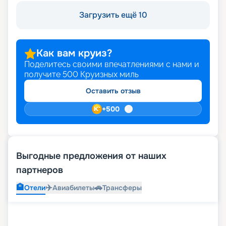
Загрузить ещё 10
Как вам круиз?
Поделитесь своими впечатлениями с нами и
получите
500
Круизных миль
Оставить отзыв
+
500
Выгодные предложения от наших
партнеров
🏨
✈️
🚗
Отели
Авиабилеты
Трансферы