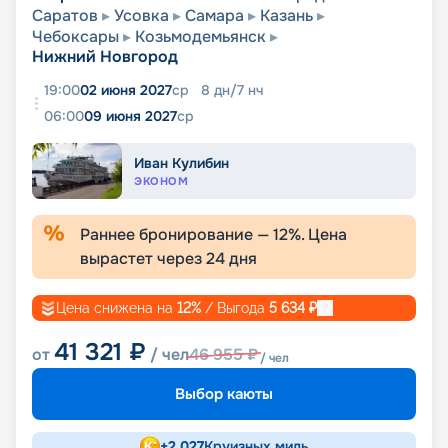
Саратов
Усовка
Самара
Казань
Чебоксары
Козьмодемьянск
Нижний Новгород
19:00
02 июня 2027
ср
8
дн
/
7
нч
06:00
09 июня 2027
ср
Иван Кулибин
ЭКОНОМ
Раннее бронирование —
12
%. Цена
вырастет через
24
дня
Цена снижена на
12
%
/ Выгода
5 634
₽
41 321
₽
от
/ чел
46 955
₽
/ чел
Выбор каюты
+
2 027
Круизных миль