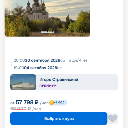
20:00
30 сентября 2026
ср
5
дн
/
4
нч
19:00
04 октября 2026
вс
Игорь Стравинский
ПРЕМИУМ
57 798
₽
от
/чел
+1 000
65 000
₽
/чел
Выбрать круиз