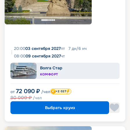
20:00
03 сентября 2027
пт
7
дн
/
6
нч
08:00
09 сентября 2027
чт
Волга Стар
КОМФОРТ
72 090
₽
от
/чел
+2 027
90 000
₽
/чел
Выбрать круиз