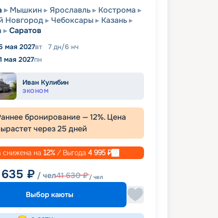
а
Мышкин
Ярославль
Кострома
й Новгород
Чебоксары
Казань
а
Саратов
5 мая 2027
вт
7
дн
/
6
нч
1 мая 2027
пн
Иван Кулибин
ЭКОНОМ
Раннее бронирование —
12
%. Цена
вырастет через
25
дней
 снижена на
12
%
/ Выгода
4 995
₽
 635
₽
/ чел
41 630
₽
/ чел
Выбор каюты