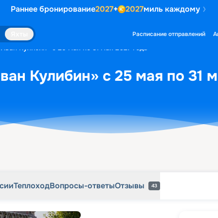
Раннее бронирование
2027
+
2027
миль каждому
рсии
Теплоход
Вопросы-ответы
Отзывы
43
Яхты
Расписание отправлений
А
Иван Кулибин» с 25 мая по 31 мая 2027 года
ван Кулибин» с 25 мая по 31 м
рсии
Теплоход
Вопросы-ответы
Отзывы
43