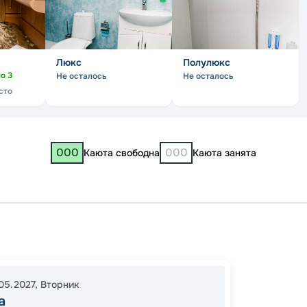
Люкс
Полулюкс
но
3
Не осталось
Не осталось
сто
000
000
Каюта свободна
Каюта занята
Москв
Нижни
Самар
05.2027
,
Вторник
17:30
2
а