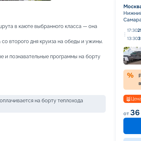
+
26
фотографий
Москв
Нижни
Самар
рута в каюте выбранного класса — она
17:30
2
13:30
3
 со второго дня круиза на обеды и ужины.
е и познавательные программы на борту
Цена
оплачивается на борту теплохода
36
от