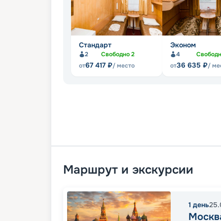
Стандарт
Эконом
2
Свободно
2
4
Свобод
67 417
₽
36 635
₽
от
/ место
от
/ ме
Маршрут и экскурсии
1
день
25.
Москв