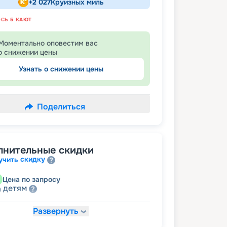
+
2 027
Круизных миль
ОСЬ
5
КАЮТ
Моментально оповестим вас
о снижении цены
Узнать о снижении цены
Поделиться
лнительные скидки
скидку
учить
Цена по запросу
детям
а
Развернуть
39 549
₽
/ турист
т
пенсионерам
а