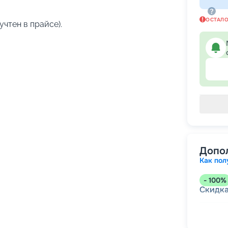
ОСТАЛ
учтен в прайсе).
Допо
Как пол
-
100
%
Скидк
-
5
%
о
Скидк