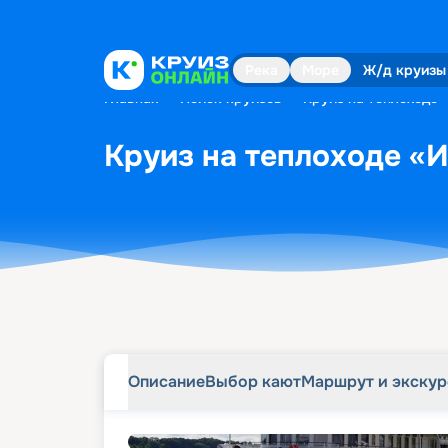
Описание
Выбор кают
Маршрут и экску
Река
Море
Ж/д круизы
Главная
•
Поиск круизов
•
Круиз на теплоходе «
Круиз на теплоходе «И
Описание
Выбор кают
Маршрут и экску