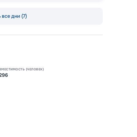
 все дни (7)
Допо
Как пол
ВМЕСТИМОСТЬ (ЧЕЛОВЕК)
-
100
%
296
Скидк
-
5
%
о
Скидк
Пишит