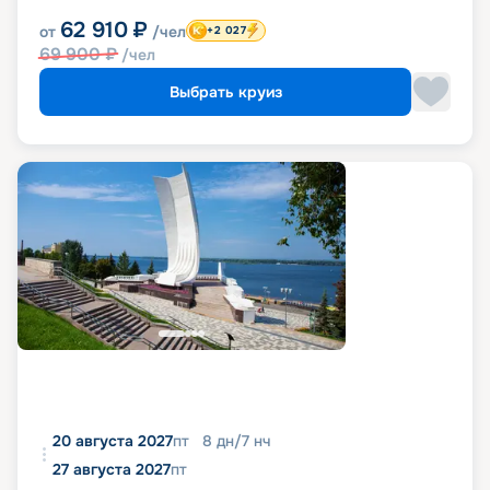
62 910
₽
от
/чел
+2 027
69 900
₽
/чел
Выбрать круиз
20 августа 2027
пт
8
дн
/
7
нч
27 августа 2027
пт