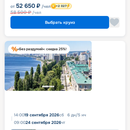
52 650
₽
от
/чел
+2 027
58 500
₽
/чел
Выбрать круиз
«Без раздумий»: скидка 25%!
14:00
19 сентября 2026
сб
6
дн
/
5
нч
09:00
24 сентября 2026
чт