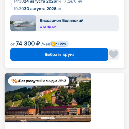
14:30
24 августа 2026
пн
7
дн
/
6
нч
19:30
30 августа 2026
вс
Виссарион Белинский
СТАНДАРТ
74 300
₽
от
/чел
+1 000
Выбрать круиз
«Без раздумий»: скидка 25%!