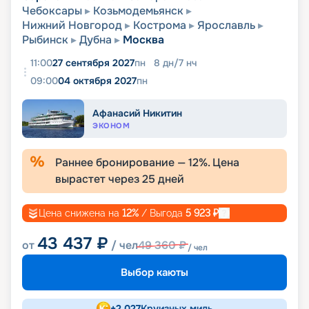
Чебоксары
Козьмодемьянск
Нижний Новгород
Кострома
Ярославль
Рыбинск
Дубна
Москва
11:00
27 сентября 2027
пн
8
дн
/
7
нч
09:00
04 октября 2027
пн
Афанасий Никитин
ЭКОНОМ
Раннее бронирование —
12
%. Цена
вырастет через
25
дней
Цена снижена на
12
%
/ Выгода
5 923
₽
43 437
₽
от
/ чел
49 360
₽
/ чел
Выбор каюты
+
2 027
Круизных миль