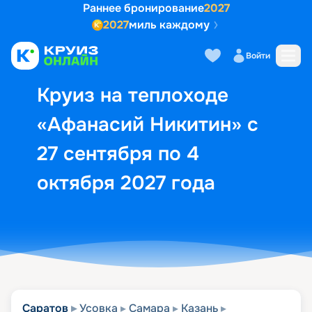
Раннее бронирование
2027
2027
миль каждому
Описание
Выбор кают
Маршрут и экск
Войти
Круиз на теплоходе
«Афанасий Никитин» с
27 сентября по 4
октября 2027 года
Саратов
Усовка
Самара
Казань