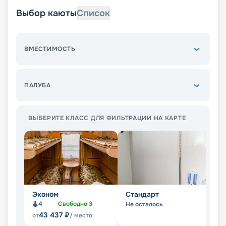
Выбор каюты
Список
ВМЕСТИМОСТЬ
ПАЛУБА
ВЫБЕРИТЕ КЛАСС ДЛЯ ФИЛЬТРАЦИИ НА КАРТЕ
Эконом
Стандарт
Л
4
Свободно
3
Не осталось
Не
43 437
₽
от
/ место