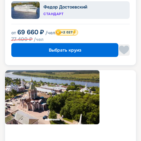
Федор Достоевский
СТАНДАРТ
69 660
₽
от
/чел
+2 027
77 400
₽
/чел
Выбрать круиз