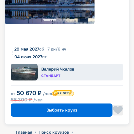
29 мая 2027
сб
7
дн
/
6
нч
04 июня 2027
пт
Валерий Чкалов
СТАНДАРТ
50 670
₽
от
/чел
+2 027
56 300
₽
/чел
Выбрать круиз
Главная
•
Поиск круизов
•