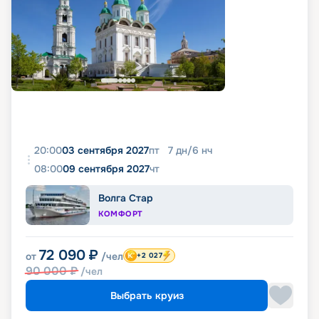
20:00
03 сентября 2027
пт
7
дн
/
6
нч
08:00
09 сентября 2027
чт
Волга Стар
КОМФОРТ
72 090
₽
от
/чел
+2 027
90 000
₽
/чел
Выбрать круиз