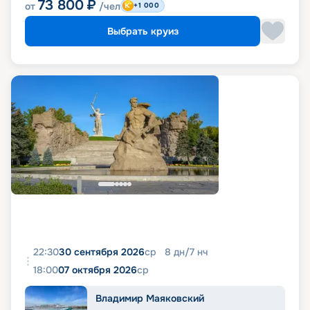
73 800
₽
от
/чел
+1 000
Выбрать круиз
22:30
30 сентября 2026
ср
8
дн
/
7
нч
18:00
07 октября 2026
ср
Владимир Маяковский