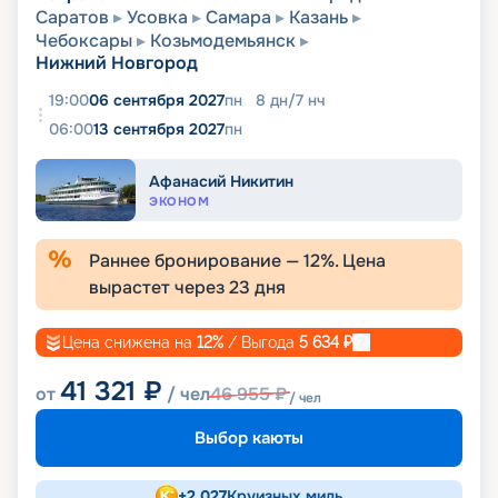
Саратов
Усовка
Самара
Казань
Чебоксары
Козьмодемьянск
Нижний Новгород
19:00
06 сентября 2027
пн
8
дн
/
7
нч
06:00
13 сентября 2027
пн
Афанасий Никитин
ЭКОНОМ
Раннее бронирование —
12
%. Цена
вырастет через
23
дня
Цена снижена на
12
%
/ Выгода
5 634
₽
41 321
₽
от
/ чел
46 955
₽
/ чел
Выбор каюты
+
2 027
Круизных миль