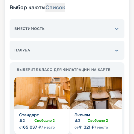
Выбор каюты
Список
ВМЕСТИМОСТЬ
ПАЛУБА
ВЫБЕРИТЕ КЛАСС ДЛЯ ФИЛЬТРАЦИИ НА КАРТЕ
Стандарт
Эконом
Л
2
Свободно
2
3
Свободно
2
Не
65 037
₽
41 321
₽
от
/ место
от
/ место