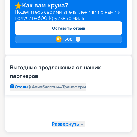
Как вам круиз?
Поделитесь своими впечатлениями с нами и
получите
500
Круизных миль
Оставить отзыв
+
500
Выгодные предложения от наших
партнеров
🏨
✈️
🚗
Отели
Авиабилеты
Трансферы
Развернуть