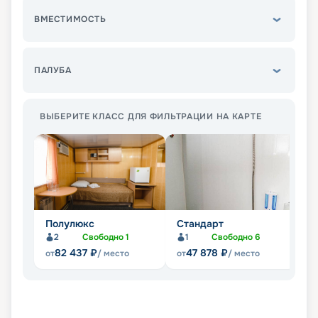
ВМЕСТИМОСТЬ
ПАЛУБА
ВЫБЕРИТЕ КЛАСС ДЛЯ ФИЛЬТРАЦИИ НА КАРТЕ
Полулюкс
Стандарт
Э
2
Свободно
1
1
Свободно
6
82 437
₽
47 878
₽
от
/ место
от
/ место
от