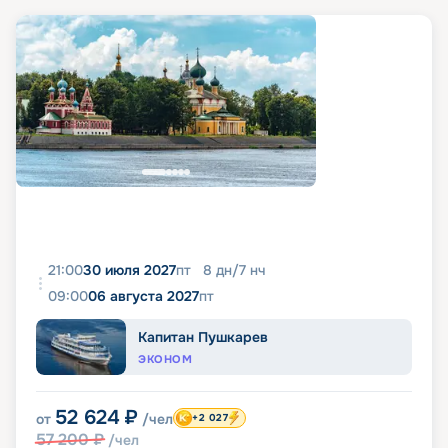
21:00
30 июля 2027
пт
8
дн
/
7
нч
09:00
06 августа 2027
пт
Капитан Пушкарев
ЭКОНОМ
52 624
₽
от
/чел
+2 027
57 200
₽
/чел