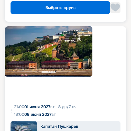
Выбрать круиз
21:00
01 июня 2027
вт
8
дн
/
7
нч
13:00
08 июня 2027
вт
Капитан Пушкарев