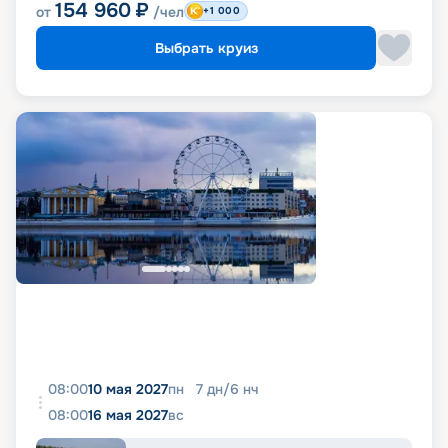
154 960
₽
от
/чел
+1 000
Выбрать круиз
08:00
10 мая 2027
пн
7
дн
/
6
нч
08:00
16 мая 2027
вс