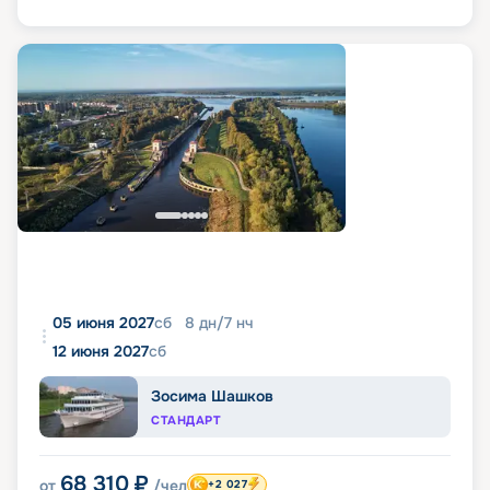
05 июня 2027
сб
8
дн
/
7
нч
12 июня 2027
сб
Зосима Шашков
СТАНДАРТ
68 310
₽
от
/чел
+2 027