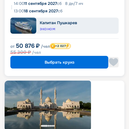
14:00
11 сентября 2027
сб
8
дн
/
7
нч
13:00
18 сентября 2027
сб
Капитан Пушкарев
ЭКОНОМ
50 876
₽
от
/чел
+2 027
55 300
₽
/чел
Выбрать круиз