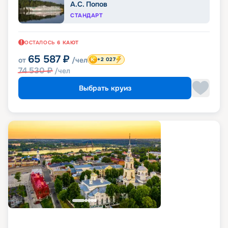
А.С. Попов
СТАНДАРТ
ОСТАЛОСЬ
6
КАЮТ
65 587
₽
от
/чел
+2 027
74 530
₽
/чел
Выбрать круиз