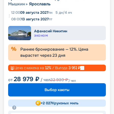
Мышкин
Ярославль
12:00
09 августа 2027
пн
5
дн
/
4
нч
08:00
13 августа 2027
пт
Афанасий Никитин
ЭКОНОМ
Раннее бронирование —
12
%. Цена
вырастет через
23
дня
Цена снижена на
12
%
/ Выгода
3 951
₽
28 979
₽
от
/ чел
32 930
₽
/ чел
Выбор каюты
+
2 027
Круизных миль