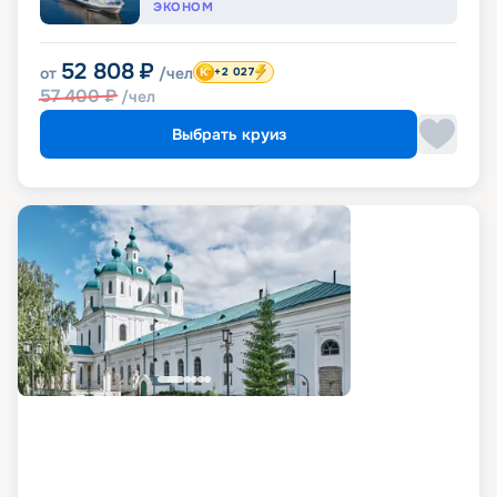
ЭКОНОМ
52 808
₽
от
/чел
+2 027
57 400
₽
/чел
Выбрать круиз