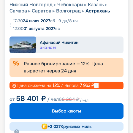
Нижний Новгород
Чебоксары
Казань
Самара
Саратов
Волгоград
Астрахань
17:30
24 июля 2027
сб
9
дн
/
8
нч
12:00
01 августа 2027
вс
Афанасий Никитин
ЭКОНОМ
Раннее бронирование —
12
%. Цена
вырастет через
24
дня
Цена снижена на
12
%
/ Выгода
7 963
₽
58 401
₽
от
/ чел
66 364
₽
/ чел
Выбор каюты
+
2 027
Круизных миль