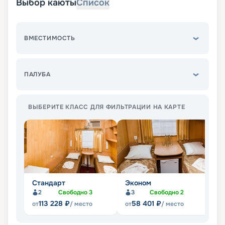
Выбор каюты
Список
ВМЕСТИМОСТЬ
ПАЛУБА
ВЫБЕРИТЕ КЛАСС ДЛЯ ФИЛЬТРАЦИИ НА КАРТЕ
Стандарт
Эконом
Л
2
Свободно
3
3
Свободно
2
Не
113 228
₽
58 401
₽
от
/ место
от
/ место