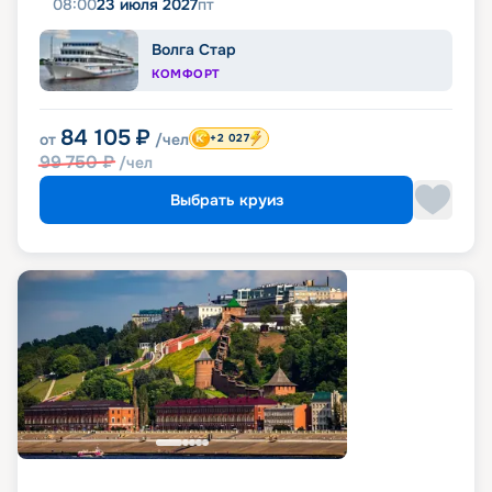
08:00
23 июля 2027
пт
Волга Стар
КОМФОРТ
84 105
₽
от
/чел
+2 027
99 750
₽
/чел
Выбрать круиз