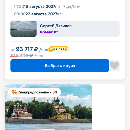
14:30
16 августа 2027
пн
7
дн
/
6
нч
08:00
22 августа 2027
вс
Сергей Дягилев
КОМФОРТ
93 717
₽
от
/чел
+2 027
105 300
₽
/чел
Выбрать круиз
Спецпредложение - 3%