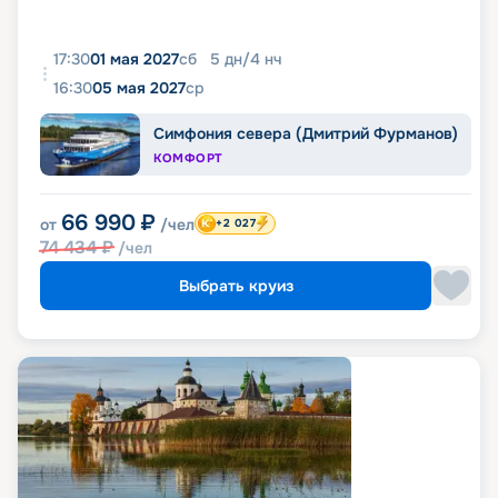
17:30
01 мая 2027
сб
5
дн
/
4
нч
16:30
05 мая 2027
ср
Симфония севера (Дмитрий Фурманов)
КОМФОРТ
66 990
₽
от
/чел
+2 027
74 434
₽
/чел
Выбрать круиз