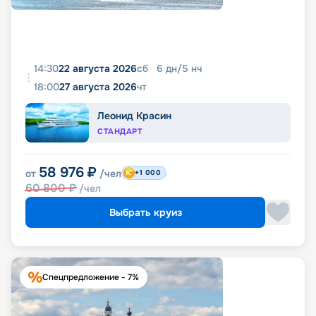
14:30
22 августа 2026
сб
6
дн
/
5
нч
18:00
27 августа 2026
чт
Леонид Красин
СТАНДАРТ
58 976
₽
от
/чел
+1 000
60 800
₽
/чел
Выбрать круиз
Спецпредложение - 7%