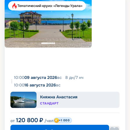
Тематический круиз: «Легенды Урала»
10:00
09 августа 2026
вс
8
дн
/
7
нч
10:00
16 августа 2026
вс
Княжна Анастасия
СТАНДАРТ
120 800
₽
от
/чел
+1 000