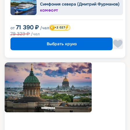
Симфония севера (Дмитрий Фурманов)
КОМФОРТ
71 390
₽
от
/чел
+2 027
79 323
₽
/чел
Выбрать круиз