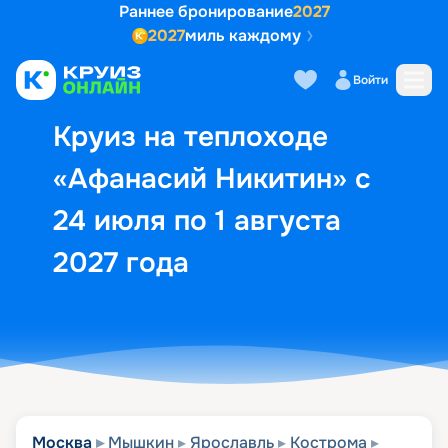
Раннее бронирование
2027
2027
миль каждому
Описание
Выбор кают
Маршрут и экск
Войти
Круиз на теплоходе
«Афанасий Никитин» с
24 июля по 1 августа
2027 года
Москва
Мышкин
Ярославль
Кострома