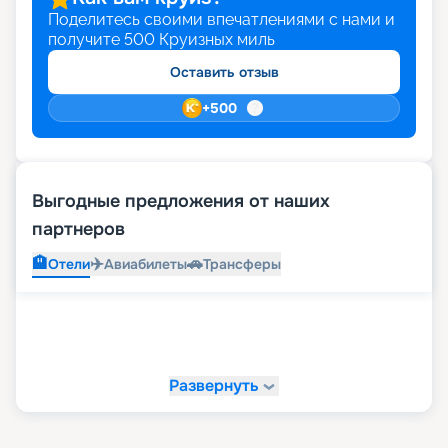
Поделитесь своими впечатлениями с нами и
получите
500
Круизных миль
Оставить отзыв
+
500
Выгодные предложения от наших
партнеров
🏨
✈️
🚗
Отели
Авиабилеты
Трансферы
Развернуть