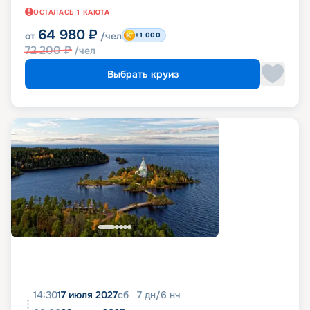
ОСТАЛАСЬ
1
КАЮТА
64 980
₽
от
/чел
+1 000
72 200
₽
/чел
Выбрать круиз
14:30
17 июля 2027
сб
7
дн
/
6
нч