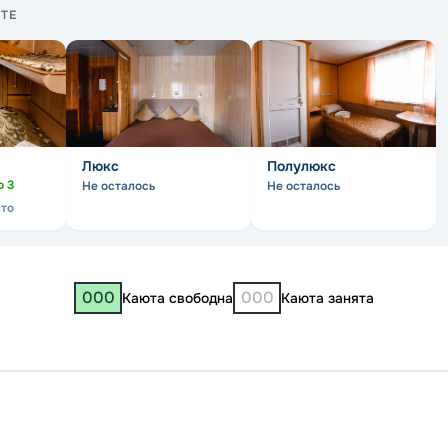
ТЕ
Люкс
Полулюкс
о
3
Не осталось
Не осталось
сто
000
000
Каюта свободна
Каюта занята
Волгог