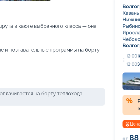
+
18
фотографий
Волгог
Казань
Нижни
Рыбин
рута в каюте выбранного класса — она
Яросла
Чебок
Волгог
е и познавательные программы на борту
12:00
1
12:00
3
оплачивается на борту теплохода
Цена
88
от