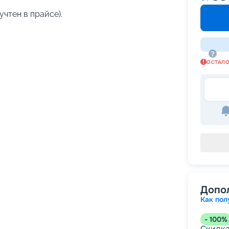
учтен в прайсе).
ОСТАЛ
Допо
Как пол
-
100
%
Скидк