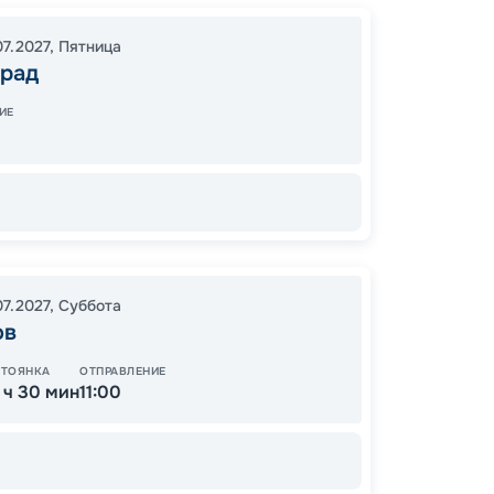
Казань
Нижни
07.2027
,
Пятница
Рыбин
град
Яросла
Чебок
ИЕ
Волгог
12:00
1
12:00
3
07.2027
,
Суббота
ов
СТОЯНКА
ОТПРАВЛЕНИЕ
1 ч 30 мин
11:00
Цена
88
от