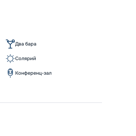
-
5
%
о
Скидк
Пишит
Два бара
Солярий
Конференц-зал