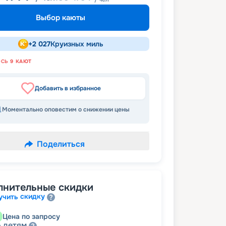
Выбор каюты
+
2 027
Круизных миль
ОСЬ
9
КАЮТ
Добавить в избранное
Моментально оповестим о снижении цены
Поделиться
лнительные скидки
скидку
учить
Цена по запросу
детям
а