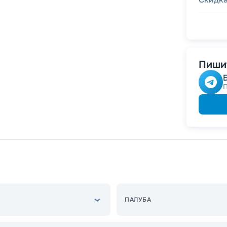
-
5
%
о
Скидк
Пишит
ПАЛУБА