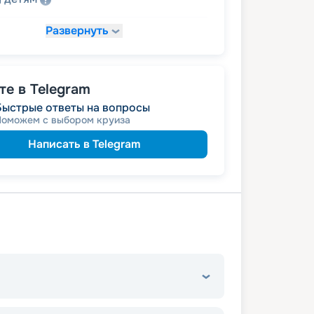
Развернуть
95 447
₽
/ турист
т
пенсионерам
а
е в Telegram
Быстрые ответы на вопросы
Поможем с выбором круиза
Написать в Telegram