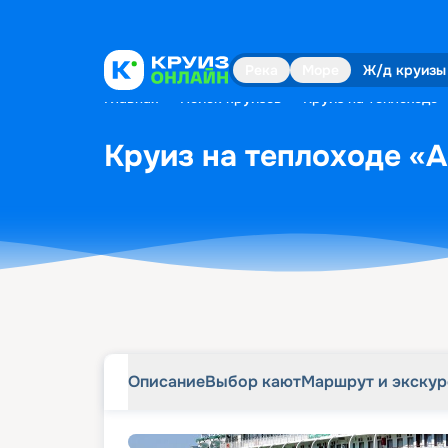
Описание
Выбор кают
Маршрут и экску
Река
Море
Ж/д круизы
Главная
•
Поиск круизов
•
Круиз на теплоходе 
Круиз на теплоходе «А
Описание
Выбор кают
Маршрут и экску