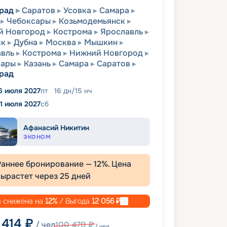
рад
Саратов
Усовка
Самара
Чебоксары
Козьмодемьянск
й Новгород
Кострома
Ярославль
ск
Дубна
Москва
Мышкин
вль
Кострома
Нижний Новгород
сары
Казань
Самара
Саратов
рад
6 июля 2027
пт
16
дн
/
15
нч
1 июля 2027
сб
Афанасий Никитин
ЭКОНОМ
Раннее бронирование —
12
%. Цена
вырастет через
25
дней
 снижена на
12
%
/ Выгода
12 056
₽
 414
₽
/ чел
100 470
₽
/ чел