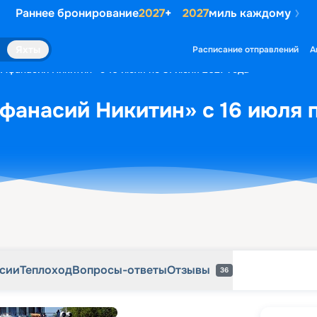
Раннее бронирование
2027
+
2027
миль каждому
рсии
Теплоход
Вопросы-ответы
Отзывы
36
Яхты
Расписание отправлений
А
«Афанасий Никитин» с 16 июля по 31 июля 2027 года
фанасий Никитин» с 16 июля п
рсии
Теплоход
Вопросы-ответы
Отзывы
36