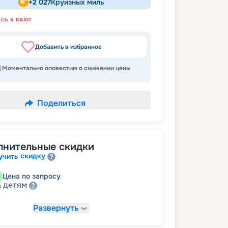
+
2 027
Круизных миль
ОСЬ
5
КАЮТ
Добавить в избранное
Моментально оповестим о снижении цены
Поделиться
лнительные скидки
скидку
учить
Цена по запросу
детям
а
Развернуть
59 246
₽
/ турист
т
пенсионерам
а