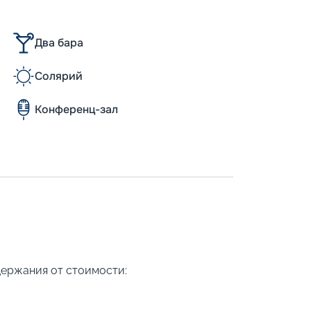
Два бара
Солярий
Конференц-зал
держания от стоимости: