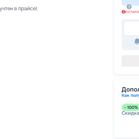
учтен в прайсе).
ОСТАЛ
Допо
Как пол
-
100
%
Скидк
-
5
%
о
Скидк