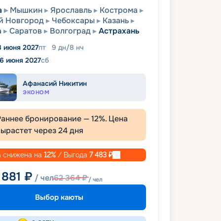
а
Мышкин
Ярославль
Кострома
й Новгород
Чебоксары
Казань
а
Саратов
Волгоград
Астрахань
8 июня 2027
пт
9
дн
/
8
нч
6 июня 2027
сб
Афанасий Никитин
ЭКОНОМ
Раннее бронирование —
12
%. Цена
вырастет через
24
дня
 снижена на
12
%
/ Выгода
7 483
₽
 881
₽
/ чел
62 364
₽
/ чел
Выбор каюты