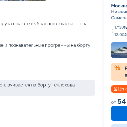
+
26
фотографий
Москв
Нижни
Самар
рута в каюте выбранного класса — она
17:30
1
12:00
2
е и познавательные программы на борту
оплачивается на борту теплохода
Цена
54
от