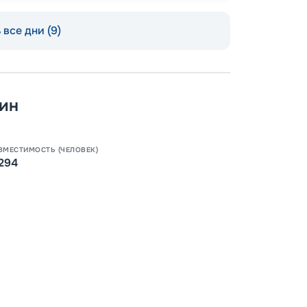
все дни (9)
ин
Допо
Как пол
ВМЕСТИМОСТЬ (ЧЕЛОВЕК)
-
100
%
294
Скидк
-
5
%
о
Скидк
Пишит