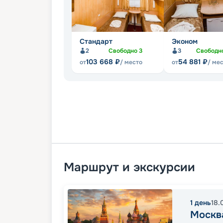
Стандарт
Эконом
2
Свободно
3
3
Свободн
103 668
₽
54 881
₽
от
/ место
от
/ ме
Маршрут и экскурсии
1
день
18.
Москв