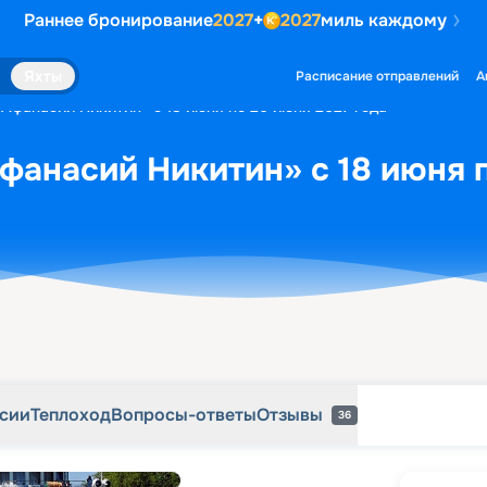
Раннее бронирование
2027
+
2027
миль каждому
рсии
Теплоход
Вопросы-ответы
Отзывы
36
Яхты
Расписание отправлений
А
«Афанасий Никитин» с 18 июня по 26 июня 2027 года
фанасий Никитин» с 18 июня п
рсии
Теплоход
Вопросы-ответы
Отзывы
36