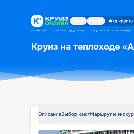
Описание
Выбор кают
Маршрут и экску
Река
Море
Ж/д круизы
Главная
•
Поиск круизов
•
Круиз на теплоходе 
Круиз на теплоходе «А
Описание
Выбор кают
Маршрут и экску