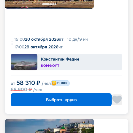
15:00
20 октября 2026
вт
10
дн
/
9
нч
17:00
29 октября 2026
чт
Константин Федин
КОМФОРТ
58 310
₽
от
/чел
+1 000
68 600
₽
/чел
Выбрать круиз