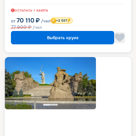
ОСТАЛАСЬ
1
КАЮТА
70 110
₽
от
/чел
+2 027
77 900
₽
/чел
Выбрать круиз