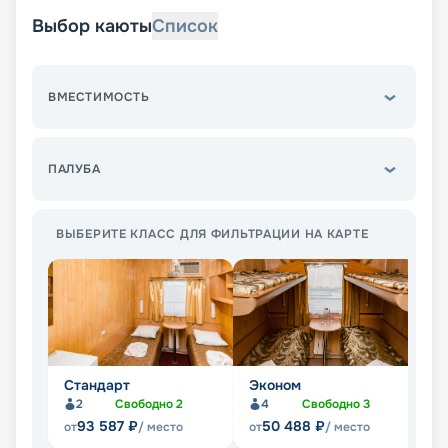
Выбор каюты
Список
ВМЕСТИМОСТЬ
ПАЛУБА
ВЫБЕРИТЕ КЛАСС ДЛЯ ФИЛЬТРАЦИИ НА КАРТЕ
Стандарт
Эконом
Л
2
Свободно
2
4
Свободно
3
Не
93 587
₽
50 488
₽
от
/ место
от
/ место