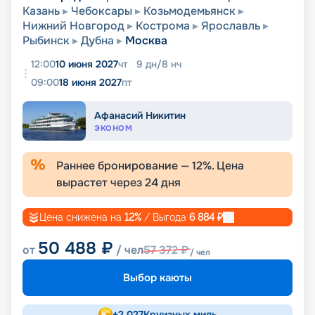
Казань
Чебоксары
Козьмодемьянск
Нижний Новгород
Кострома
Ярославль
Рыбинск
Дубна
Москва
12:00
10 июня 2027
чт
9
дн
/
8
нч
09:00
18 июня 2027
пт
Афанасий Никитин
ЭКОНОМ
Раннее бронирование —
12
%. Цена
вырастет через
24
дня
Цена снижена на
12
%
/ Выгода
6 884
₽
50 488
₽
от
/ чел
57 372
₽
/ чел
Выбор каюты
+
2 027
Круизных миль