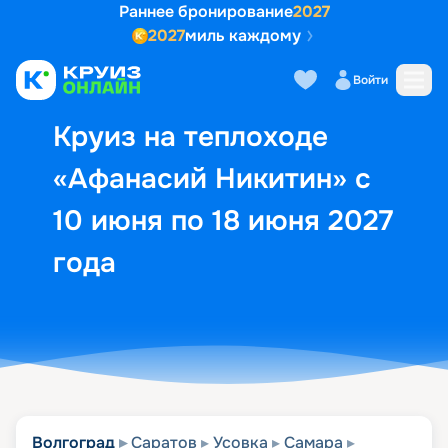
Раннее бронирование
2027
2027
миль каждому
Описание
Выбор кают
Маршрут и экск
Войти
Круиз на теплоходе
«Афанасий Никитин» с
10 июня по 18 июня 2027
года
Волгоград
Саратов
Усовка
Самара