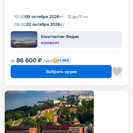
10:00
09 октября 2026
пт
12
дн
/
11
нч
09:00
20 октября 2026
вт
Константин Федин
КОМФОРТ
86 600
₽
от
/чел
+1 000
Выбрать круиз