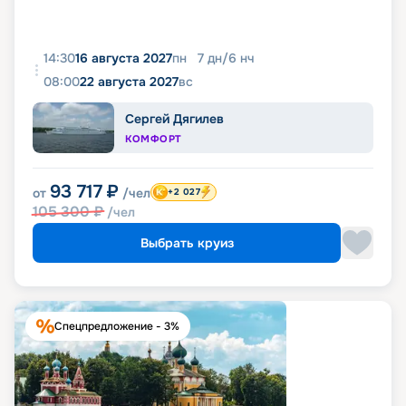
14:30
16 августа 2027
пн
7
дн
/
6
нч
08:00
22 августа 2027
вс
Сергей Дягилев
КОМФОРТ
93 717
₽
от
/чел
+2 027
105 300
₽
/чел
Выбрать круиз
Спецпредложение - 3%