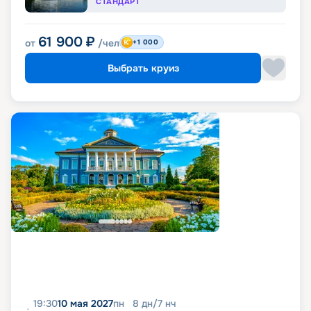
СТАНДАРТ
61 900
₽
от
/чел
+1 000
Выбрать круиз
19:30
10 мая 2027
пн
8
дн
/
7
нч