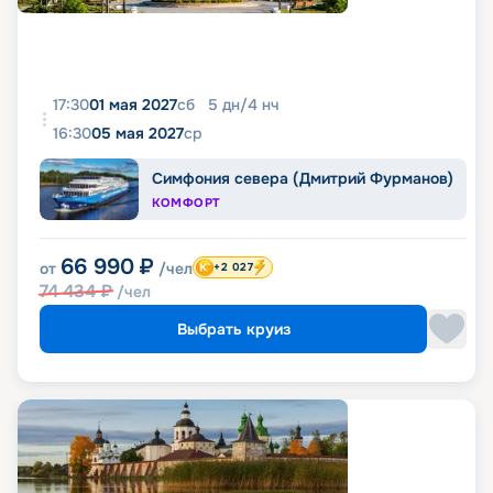
17:30
01 мая 2027
сб
5
дн
/
4
нч
16:30
05 мая 2027
ср
Симфония севера (Дмитрий Фурманов)
КОМФОРТ
66 990
₽
от
/чел
+2 027
74 434
₽
/чел
Выбрать круиз