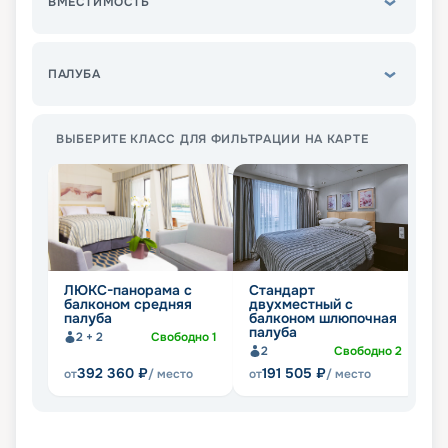
ВМЕСТИМОСТЬ
ПАЛУБА
ВЫБЕРИТЕ КЛАСС ДЛЯ ФИЛЬТРАЦИИ НА КАРТЕ
ЛЮКС-панорама с
Стандарт
С
балконом средняя
двухместный с
д
палуба
балконом шлюпочная
б
палуба
п
2 + 2
Свободно
1
2
Свободно
2
392 360
₽
191 505
₽
от
/ место
от
/ место
от