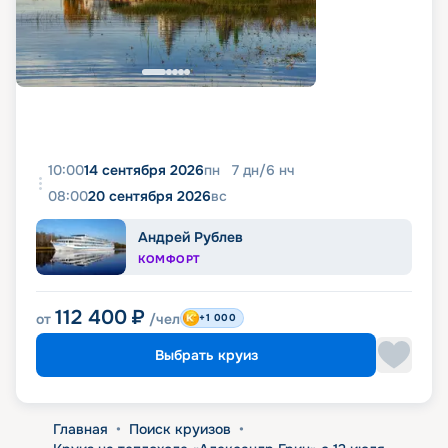
10:00
14 сентября 2026
пн
7
дн
/
6
нч
08:00
20 сентября 2026
вс
Андрей Рублев
КОМФОРТ
112 400
₽
от
/чел
+1 000
Выбрать круиз
Главная
•
Поиск круизов
•