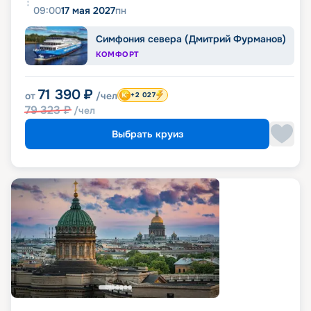
09:00
17 мая 2027
пн
Симфония севера (Дмитрий Фурманов)
КОМФОРТ
71 390
₽
от
/чел
+2 027
79 323
₽
/чел
Выбрать круиз