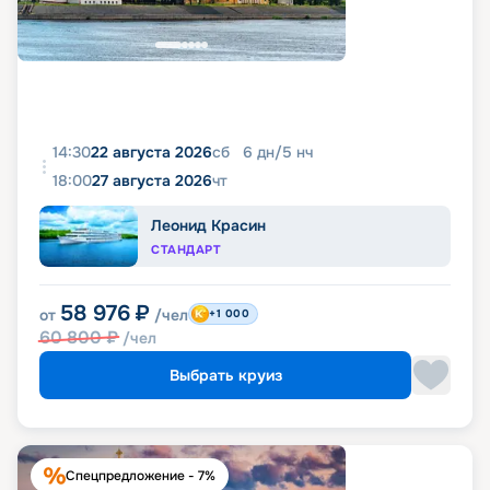
14:30
22 августа 2026
сб
6
дн
/
5
нч
18:00
27 августа 2026
чт
Леонид Красин
СТАНДАРТ
58 976
₽
от
/чел
+1 000
60 800
₽
/чел
Выбрать круиз
Спецпредложение - 7%