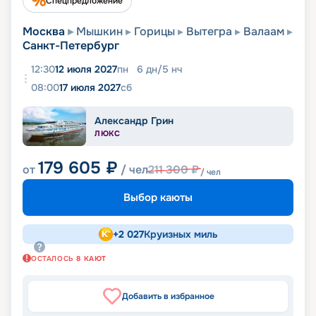
Спецпредложение
Москва
Мышкин
Горицы
Вытегра
Валаам
Санкт-Петербург
12:30
12 июля 2027
пн
6
дн
/
5
нч
08:00
17 июля 2027
сб
Александр Грин
ЛЮКС
179 605
₽
от
/ чел
211 300
₽
/ чел
Выбор каюты
+
2 027
Круизных миль
ОСТАЛОСЬ
8
КАЮТ
Добавить в избранное