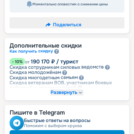
Моментально оповестим о снижении цены
Поделиться
Дополнительные скидки
скидку
Как получить
190 170
₽
/ турист
-
10
%
от
ведомств
Скидка сотрудникам силовых
молодожёнам
Скидка
семьям
Скидка многодетным
Скидка ветеранам ВОВ, участникам боевых
семей
действий и членам их
Развернуть
детям
Скидка
Пишите в Telegram
Быстрые ответы на вопросы
Поможем с выбором круиза