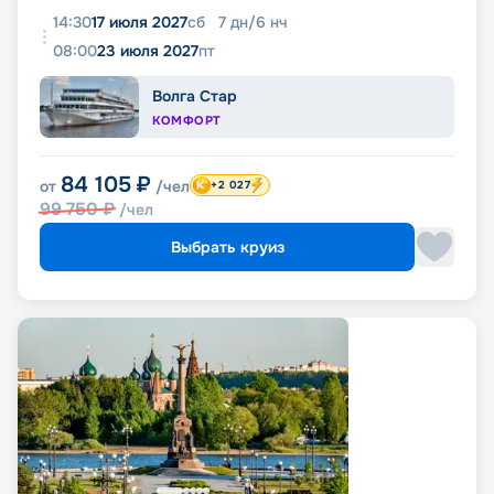
14:30
17 июля 2027
сб
7
дн
/
6
нч
08:00
23 июля 2027
пт
Волга Стар
КОМФОРТ
84 105
₽
от
/чел
+2 027
99 750
₽
/чел
Выбрать круиз