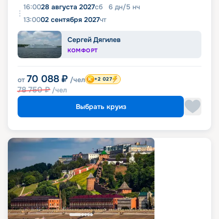
16:00
28 августа 2027
сб
6
дн
/
5
нч
13:00
02 сентября 2027
чт
Сергей Дягилев
КОМФОРТ
70 088
₽
от
/чел
+2 027
78 750
₽
/чел
Выбрать круиз