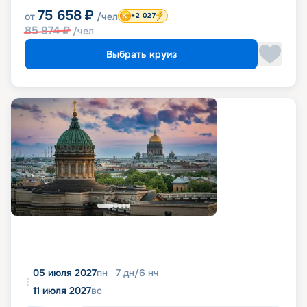
75 658
₽
от
/чел
+2 027
85 974
₽
/чел
Выбрать круиз
05 июля 2027
пн
7
дн
/
6
нч
11 июля 2027
вс