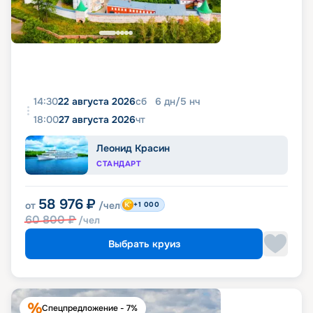
14:30
22 августа 2026
сб
6
дн
/
5
нч
18:00
27 августа 2026
чт
Леонид Красин
СТАНДАРТ
58 976
₽
от
/чел
+1 000
60 800
₽
/чел
Выбрать круиз
Спецпредложение - 7%