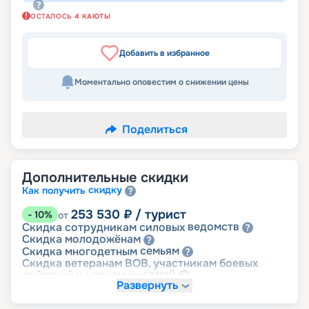
ОСТАЛОСЬ
4
КАЮТЫ
Добавить в избранное
Моментально оповестим о снижении цены
Поделиться
Дополнительные скидки
скидку
Как получить
253 530
₽
/ турист
-
10
%
от
ведомств
Скидка сотрудникам силовых
молодожёнам
Скидка
семьям
Скидка многодетным
Скидка ветеранам ВОВ, участникам боевых
семей
действий и членам их
Развернуть
детям
Скидка