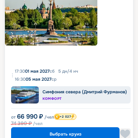
17:30
01 мая 2027
сб
5
дн
/
4
нч
16:30
05 мая 2027
ср
Симфония севера (Дмитрий Фурманов)
КОМФОРТ
66 990
₽
от
/чел
+2 027
74 390
₽
/чел
Выбрать круиз