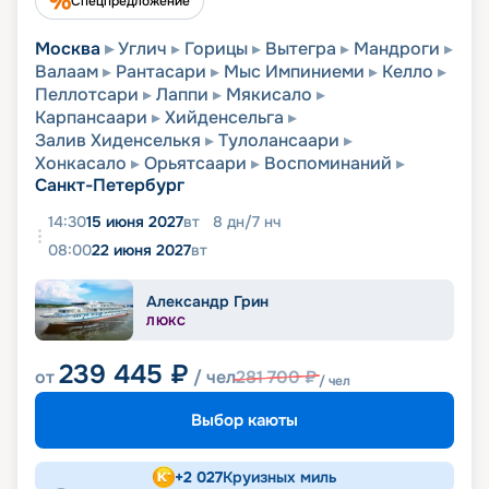
Спецпредложение
Москва
Углич
Горицы
Вытегра
Мандроги
Валаам
Рантасари
Мыс Импиниеми
Келло
Пеллотсари
Лаппи
Мякисало
Карпансаари
Хийденсельга
Залив Хиденселькя
Тулолансаари
Хонкасало
Орьятсаари
Воспоминаний
Санкт-Петербург
14:30
15 июня 2027
вт
8
дн
/
7
нч
08:00
22 июня 2027
вт
Александр Грин
ЛЮКС
239 445
₽
от
/ чел
281 700
₽
/ чел
Выбор каюты
+
2 027
Круизных миль