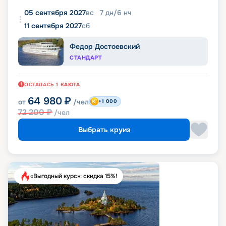
05 сентября 2027
вс
7
дн
/
6
нч
11 сентября 2027
сб
Федор Достоевский
СТАНДАРТ
ОСТАЛАСЬ
1
КАЮТА
64 980
₽
от
/чел
+1 000
72 200
₽
/чел
Выбрать круиз
«Выгодный курс»: скидка 15%!