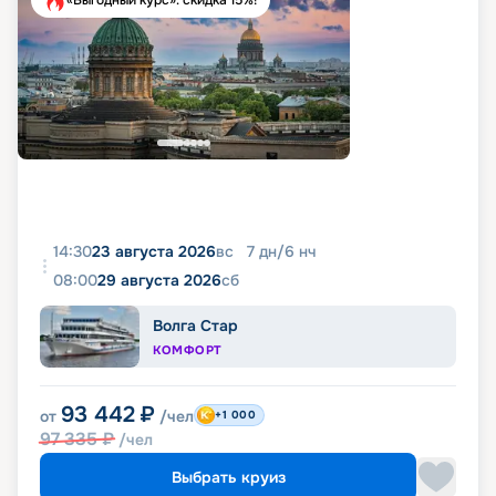
«Выгодный курс»: скидка 15%!
14:30
23 августа 2026
вс
7
дн
/
6
нч
08:00
29 августа 2026
сб
Волга Стар
КОМФОРТ
93 442
₽
от
/чел
+1 000
97 335
₽
/чел
Выбрать круиз