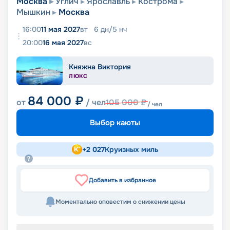
Москва
Углич
Ярославль
Кострома
Мышкин
Москва
16:00
11 мая 2027
вт
6
дн
/
5
нч
20:00
16 мая 2027
вс
Княжна Виктория
ЛЮКС
84 000
₽
от
/ чел
105 000
₽
/ чел
Выбор каюты
+
2 027
Круизных миль
Добавить в избранное
Моментально оповестим о снижении цены