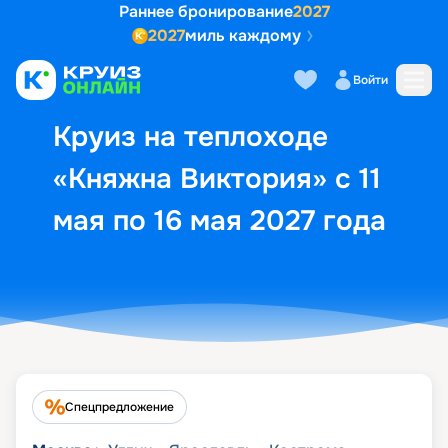
Раннее бронирование
2027
2027
миль каждому
Описание
Выбор кают
Маршрут и экск
Войти
Круиз на теплоходе
«Княжна Виктория» с 11
мая по 16 мая 2027 года
Спецпредложение