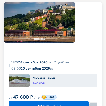
17:30
14 сентября 2026
пн
7
дн
/
6
нч
09:00
20 сентября 2026
вс
Михаил Танич
ЭКОНОМ
47 600
₽
от
/чел
+1 000