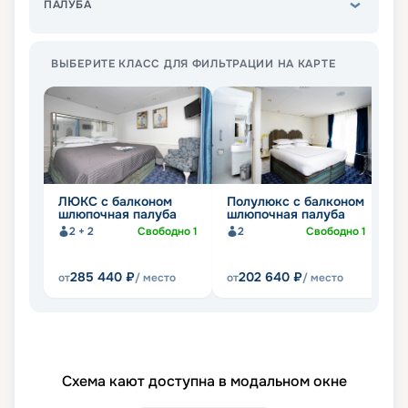
ПАЛУБА
ВЫБЕРИТЕ КЛАСС ДЛЯ ФИЛЬТРАЦИИ НА КАРТЕ
ЛЮКС с балконом
Полулюкс с балконом
П
шлюпочная палуба
шлюпочная палуба
б
п
2 + 2
Свободно
1
2
Свободно
1
285 440
₽
202 640
₽
от
/ место
от
/ место
от
Схема кают доступна в модальном окне