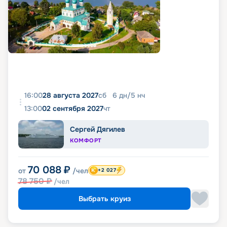
16:00
28 августа 2027
сб
6
дн
/
5
нч
13:00
02 сентября 2027
чт
Сергей Дягилев
КОМФОРТ
70 088
₽
от
/чел
+2 027
78 750
₽
/чел
Выбрать круиз