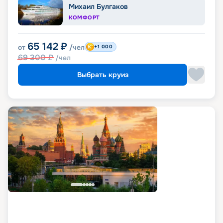
Михаил Булгаков
КОМФОРТ
65 142
₽
от
/чел
+1 000
69 300
₽
/чел
Выбрать круиз