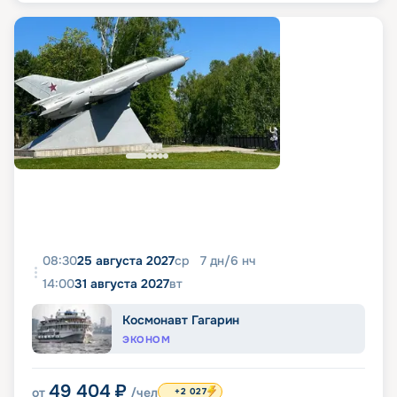
08:30
25 августа 2027
ср
7
дн
/
6
нч
14:00
31 августа 2027
вт
Космонавт Гагарин
ЭКОНОМ
49 404
₽
от
/чел
+2 027