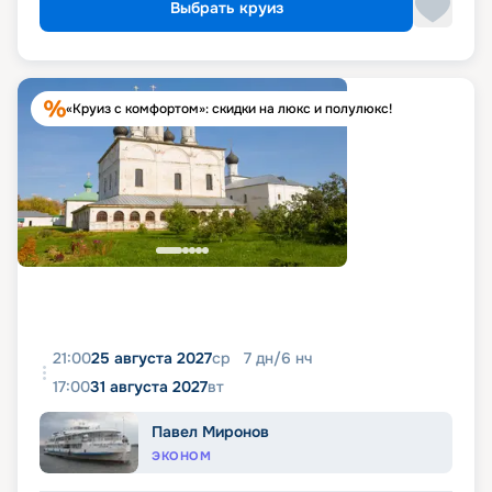
Выбрать круиз
«Круиз с комфортом»: скидки на люкс и полулюкс!
21:00
25 августа 2027
ср
7
дн
/
6
нч
17:00
31 августа 2027
вт
Павел Миронов
ЭКОНОМ