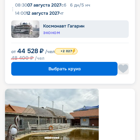
08:30
07 августа 2027
сб
6
дн
/
5
нч
14:00
12 августа 2027
чт
Космонавт Гагарин
ЭКОНОМ
44 528
₽
от
/чел
+2 027
48 400
₽
/чел
Выбрать круиз