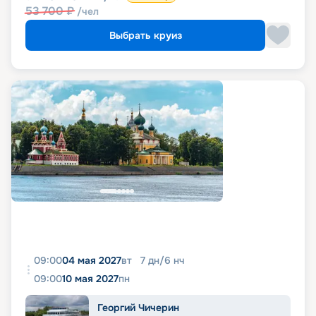
53 700
₽
/чел
Выбрать круиз
09:00
04 мая 2027
вт
7
дн
/
6
нч
09:00
10 мая 2027
пн
Георгий Чичерин