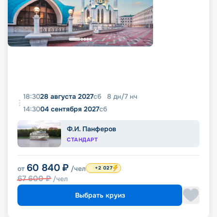
18:30
28 августа 2027
сб
8
дн
/
7
нч
14:30
04 сентября 2027
сб
Ф.И. Панферов
СТАНДАРТ
60 840
₽
от
/чел
+2 027
67 600
₽
/чел
Выбрать круиз