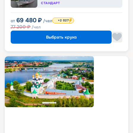
СТАНДАРТ
69 480
₽
от
/чел
+2 027
77 200
₽
/чел
Выбрать круиз