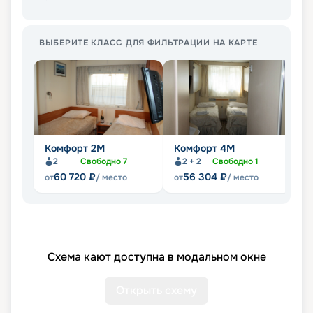
ВЫБЕРИТЕ КЛАСС ДЛЯ ФИЛЬТРАЦИИ НА КАРТЕ
Комфорт 2M
Комфорт 4M
Д
2
Свободно
7
2 + 2
Свободно
1
60 720
₽
56 304
₽
от
/ место
от
/ место
от
Схема кают доступна в модальном окне
Открыть схему