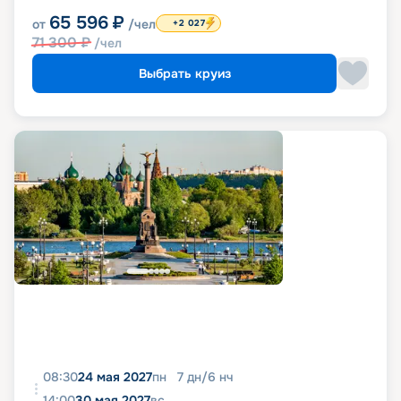
65 596
₽
от
/чел
+2 027
71 300
₽
/чел
Выбрать круиз
08:30
24 мая 2027
пн
7
дн
/
6
нч
14:00
30 мая 2027
вс