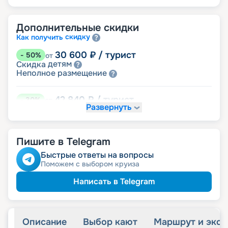
Дополнительные скидки
скидку
Как получить
30 600
₽
/ турист
-
50
%
от
детям
Скидка
размещение
Неполное
42 840
₽
/ турист
-
30
%
от
Развернуть
Скидки за размещение на дополнительных
места
Пишите в Telegram
55 080
₽
/ турист
-
10
%
от
пенсионерам
Скидка
Быстрые ответы на вопросы
ведомств
Скидка сотрудникам силовых
Поможем с выбором круиза
ветеранам
Скидка
семьям
Скидка многодетным
Написать в Telegram
Описание
Выбор кают
Маршрут и экск