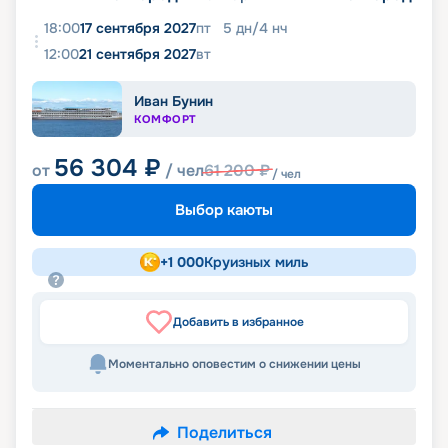
18:00
17 сентября 2027
пт
5
дн
/
4
нч
12:00
21 сентября 2027
вт
Иван Бунин
КОМФОРТ
56 304
₽
от
/ чел
61 200
₽
/ чел
Выбор каюты
+
1 000
Круизных миль
Добавить в избранное
Моментально оповестим о снижении цены
Поделиться