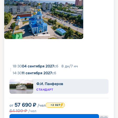
18:30
04 сентября 2027
сб
8
дн
/
7
нч
14:30
11 сентября 2027
сб
Ф.И. Панферов
СТАНДАРТ
57 690
₽
от
/чел
+2 027
64 100
₽
/чел