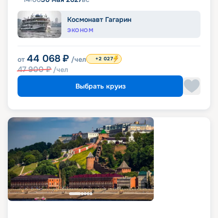
Космонавт Гагарин
ЭКОНОМ
44 068
₽
от
/чел
+2 027
47 900
₽
/чел
Выбрать круиз