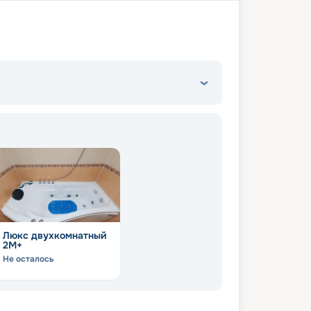
Люкс двухкомнатный
2М+
Не осталось