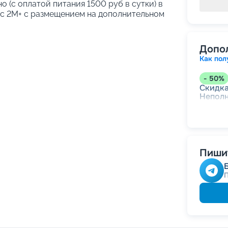
о (с оплатой питания 1500 руб в сутки) в
кс 2М+ с размещением на дополнительном
Допо
Как пол
-
50
%
Скидк
Непол
-
30
%
Скидки
места
Пишит
-
10
%
Скидк
Скидка
Скидк
Скидк