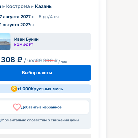
а
Кострома
Казань
7 августа 2027
пт
5
дн
/
4
нч
1 августа 2027
вт
Иван Бунин
КОМФОРТ
 308
₽
/ чел
69 900
₽
/ чел
Выбор каюты
+
1 000
Круизных миль
Добавить в избранное
Моментально оповестим о снижении цены