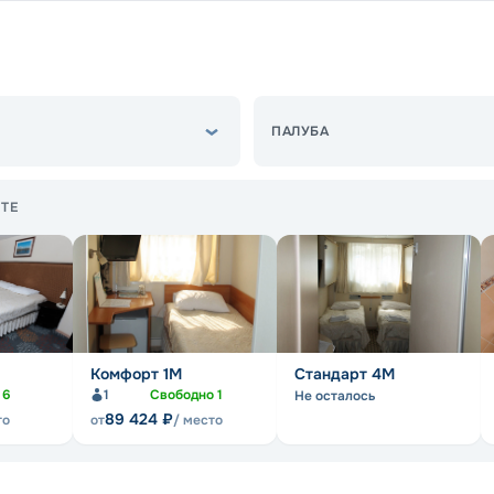
ПАЛУБА
ТЕ
Комфорт 1M
Стандарт 4M
о
6
1
Свободно
1
Не осталось
89 424
₽
то
от
/ место