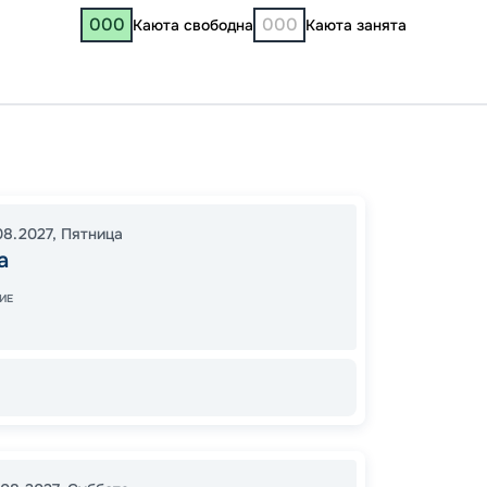
000
000
Каюта свободна
Каюта занята
Москв
19:30
2
08.2027
,
Пятница
14:30
3
а
ИЕ
64
от