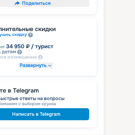
Поделиться
лнительные скидки
скидку
учить
34 950
₽
/ турист
от
детям
а
размещение
ное
Развернуть
48 930
₽
/ турист
от
 за размещение на дополнительных
е в Telegram
Быстрые ответы на вопросы
62 910
₽
/ турист
от
Поможем с выбором круиза
пенсионерам
а
ведомств
 сотрудникам силовых
Написать в Telegram
ветеранам
а
семьям
а многодетным