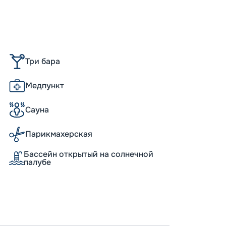
-
10
%
Скидк
Скидка
Скидк
Скидк
Три бара
Медпункт
Сауна
Парикмахерская
Бассейн открытый на солнечной
палубе