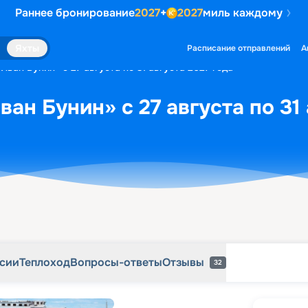
Раннее бронирование
2027
+
2027
миль каждому
рсии
Теплоход
Вопросы-ответы
Отзывы
32
Яхты
Расписание отправлений
А
Иван Бунин» с 27 августа по 31 августа 2027 года
ан Бунин» с 27 августа по 31 
рсии
Теплоход
Вопросы-ответы
Отзывы
32