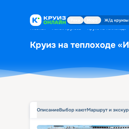
Описание
Выбор кают
Маршрут и экску
Река
Море
Ж/д круизы
Главная
•
Поиск круизов
•
Круиз на теплоходе «
Круиз на теплоходе «Ив
Описание
Выбор кают
Маршрут и экску