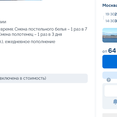
+
24
фотографий
Москв
19:30
2
14:30
3
рии
 время; Смена постельного белья – 1 раз в 7
Смена полотенец – 1 раз в 3 дня
л.), ежедневное пополнение
64
от
включена в стоимость)