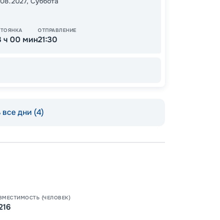
.08.2027
,
Суббота
СТОЯНКА
ОТПРАВЛЕНИЕ
3 ч 00 мин
21:30
все дни (4)
Допо
Как пол
-
50
%
Скидк
Непол
-
30
%
Скидки
ВМЕСТИМОСТЬ (ЧЕЛОВЕК)
места
216
Пишит