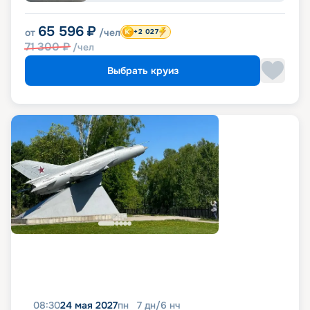
65 596
₽
от
/чел
+2 027
71 300
₽
/чел
Выбрать круиз
08:30
24 мая 2027
пн
7
дн
/
6
нч