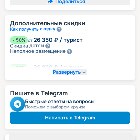
Поделиться
Дополнительные скидки
скидку
Как получить
26 350
₽
/ турист
-
50
%
от
детям
Скидка
размещение
Неполное
36 890
₽
/ турист
-
30
%
от
Развернуть
Скидки за размещение на дополнительных
места
Пишите в Telegram
47 430
₽
/ турист
-
10
%
от
пенсионерам
Скидка
Быстрые ответы на вопросы
ведомств
Скидка сотрудникам силовых
Поможем с выбором круиза
ветеранам
Скидка
семьям
Скидка многодетным
Написать в Telegram