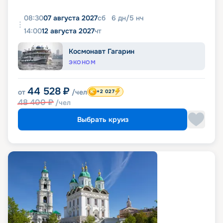
08:30
07 августа 2027
сб
6
дн
/
5
нч
14:00
12 августа 2027
чт
Космонавт Гагарин
ЭКОНОМ
44 528
₽
от
/чел
+2 027
48 400
₽
/чел
Выбрать круиз