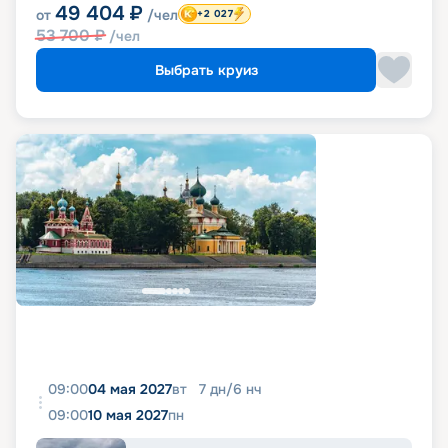
49 404
₽
от
/чел
+2 027
53 700
₽
/чел
Выбрать круиз
09:00
04 мая 2027
вт
7
дн
/
6
нч
09:00
10 мая 2027
пн