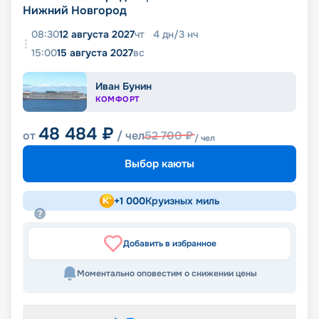
Нижний Новгород
08:30
12 августа 2027
чт
4
дн
/
3
нч
15:00
15 августа 2027
вс
Иван Бунин
КОМФОРТ
48 484
₽
от
/ чел
52 700
₽
/ чел
Выбор каюты
+
1 000
Круизных миль
Добавить в избранное
Моментально оповестим о снижении цены