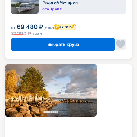
Георгий Чичерин
СТАНДАРТ
69 480
₽
от
/чел
+2 027
77 200
₽
/чел
Выбрать круиз