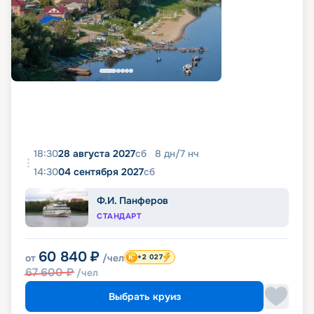
18:30
28 августа 2027
сб
8
дн
/
7
нч
14:30
04 сентября 2027
сб
Ф.И. Панферов
СТАНДАРТ
60 840
₽
от
/чел
+2 027
67 600
₽
/чел
Выбрать круиз