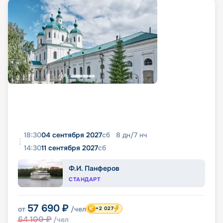
18:30
04 сентября 2027
сб
8
дн
/
7
нч
14:30
11 сентября 2027
сб
Ф.И. Панферов
СТАНДАРТ
57 690
₽
от
/чел
+2 027
64 100
₽
/чел