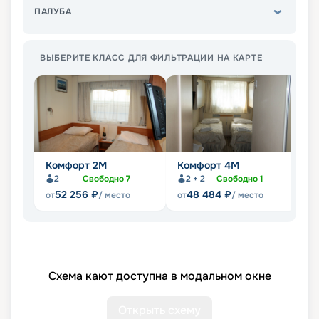
ПАЛУБА
ВЫБЕРИТЕ КЛАСС ДЛЯ ФИЛЬТРАЦИИ НА КАРТЕ
Комфорт 2M
Комфорт 4M
Д
2
Свободно
7
2 + 2
Свободно
1
52 256
₽
48 484
₽
от
/ место
от
/ место
от
Схема кают доступна в модальном окне
Открыть схему