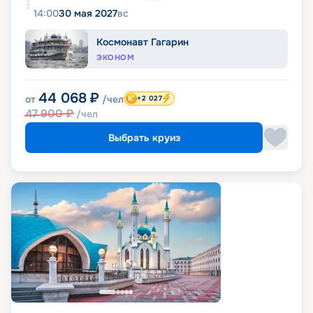
14:00
30 мая 2027
вс
Космонавт Гагарин
ЭКОНОМ
44 068
₽
от
/чел
+2 027
47 900
₽
/чел
Выбрать круиз