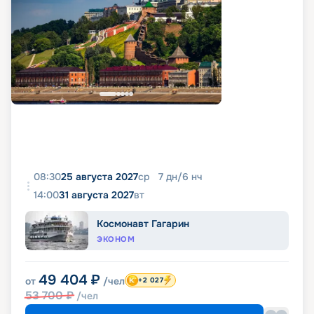
08:30
25 августа 2027
ср
7
дн
/
6
нч
14:00
31 августа 2027
вт
Космонавт Гагарин
ЭКОНОМ
49 404
₽
от
/чел
+2 027
53 700
₽
/чел