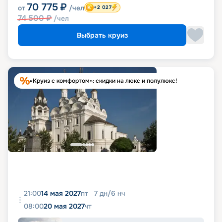
70 775
₽
от
/чел
+2 027
74 500
₽
/чел
Выбрать круиз
«Круиз с комфортом»: скидки на люкс и полулюкс!
21:00
14 мая 2027
пт
7
дн
/
6
нч
08:00
20 мая 2027
чт