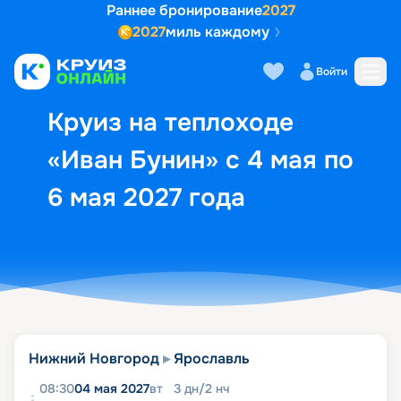
Раннее бронирование
2027
2027
миль каждому
Описание
Выбор кают
Маршрут и экск
Войти
Круиз на теплоходе
«Иван Бунин» с 4 мая по
6 мая 2027 года
Нижний Новгород
Ярославль
08:30
04 мая 2027
вт
3
дн
/
2
нч