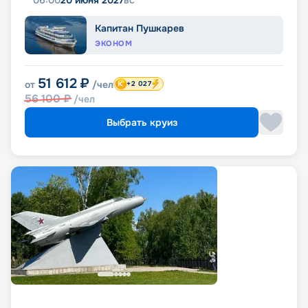
06:00
20 июня 2027
вс
Капитан Пушкарев
ЭКОНОМ
51 612
₽
от
/чел
+2 027
56 100
₽
/чел
Выбрать круиз