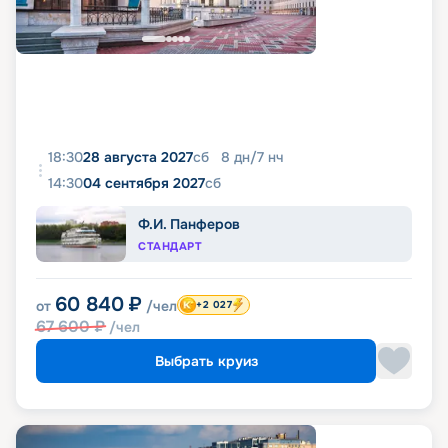
18:30
28 августа 2027
сб
8
дн
/
7
нч
14:30
04 сентября 2027
сб
Ф.И. Панферов
СТАНДАРТ
60 840
₽
от
/чел
+2 027
67 600
₽
/чел
Выбрать круиз