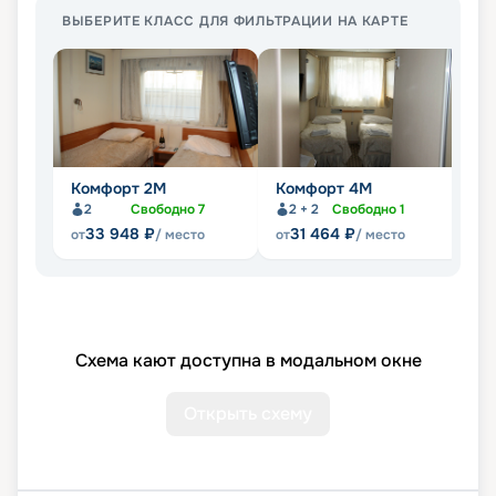
ВЫБЕРИТЕ КЛАСС ДЛЯ ФИЛЬТРАЦИИ НА КАРТЕ
Комфорт 2M
Комфорт 4M
Д
2
Свободно
7
2 + 2
Свободно
1
33 948
₽
31 464
₽
от
/ место
от
/ место
от
Схема кают доступна в модальном окне
Открыть схему