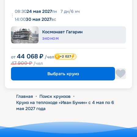
08:30
24 мая 2027
пн
7
дн
/
6
нч
14:00
30 мая 2027
вс
Космонавт Гагарин
ЭКОНОМ
44 068
₽
от
/чел
+2 027
47 900
₽
/чел
Выбрать круиз
Главная
•
Поиск круизов
•
Круиз на теплоходе «Иван Бунин» с 4 мая по 6
мая 2027 года