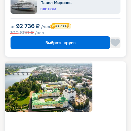
Павел Миронов
ЭКОНОМ
92 736
₽
от
/чел
+2 027
100 800
₽
/чел
Выбрать круиз