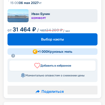
15:00
06 мая 2027
чт
Иван Бунин
КОМФОРТ
31 464
₽
от
/ чел
34 200
₽
/ чел
Выбор каюты
+
1 000
Круизных миль
Добавить в избранное
Моментально оповестим о снижении цены
Поделиться