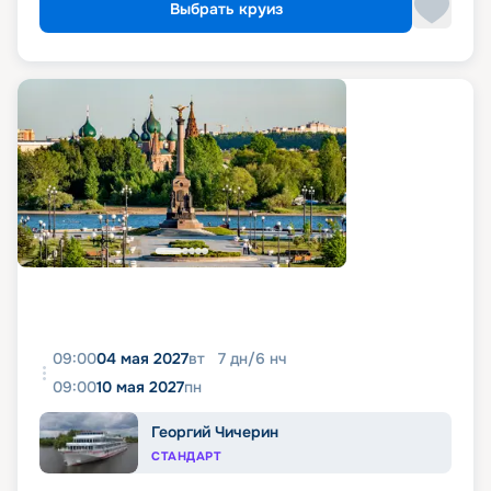
Выбрать круиз
09:00
04 мая 2027
вт
7
дн
/
6
нч
09:00
10 мая 2027
пн
Георгий Чичерин
СТАНДАРТ