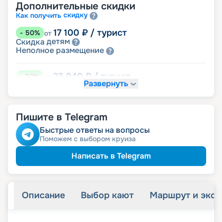
Дополнительные скидки
скидку
Как получить
17 100
₽
/ турист
-
50
%
от
детям
Скидка
размещение
Неполное
23 940
₽
/ турист
-
30
%
от
Развернуть
Скидки за размещение на дополнительных
места
Пишите в Telegram
30 780
₽
/ турист
-
10
%
от
пенсионерам
Скидка
Быстрые ответы на вопросы
ведомств
Скидка сотрудникам силовых
Поможем с выбором круиза
ветеранам
Скидка
семьям
Скидка многодетным
Написать в Telegram
Описание
Выбор кают
Маршрут и экск