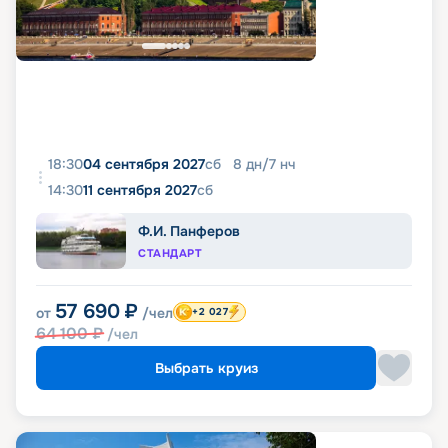
18:30
04 сентября 2027
сб
8
дн
/
7
нч
14:30
11 сентября 2027
сб
Ф.И. Панферов
СТАНДАРТ
57 690
₽
от
/чел
+2 027
64 100
₽
/чел
Выбрать круиз