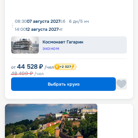
08:30
07 августа 2027
сб
6
дн
/
5
нч
14:00
12 августа 2027
чт
Космонавт Гагарин
ЭКОНОМ
44 528
₽
от
/чел
+2 027
48 400
₽
/чел
Выбрать круиз