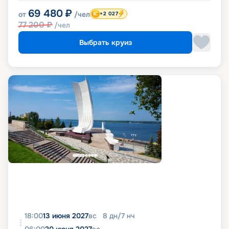
69 480
₽
от
/чел
+2 027
77 200
₽
/чел
Выбрать круиз
18:00
13 июня 2027
вс
8
дн
/
7
нч