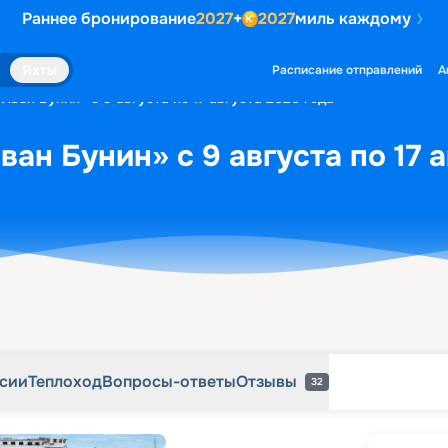
Раннее бронирование
2027
+
2027
миль каждому
рсии
Теплоход
Вопросы-ответы
Отзывы
32
Яхты
Расписание отправлений
А
Иван Бунин» с 9 августа по 17 августа 2026 года
ан Бунин» с 9 августа по 17 
рсии
Теплоход
Вопросы-ответы
Отзывы
32