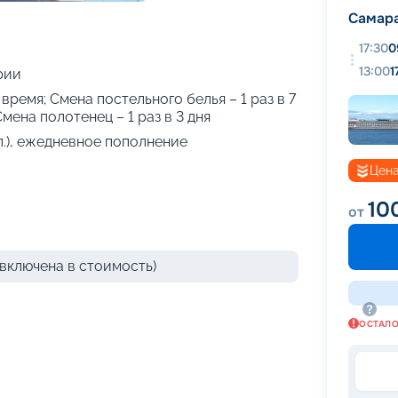
+
23
фотографий
Самар
17:30
0
13:00
1
рии
 время; Смена постельного белья – 1 раз в 7
Смена полотенец – 1 раз в 3 дня
л.), ежедневное пополнение
Цена
10
от
включена в стоимость)
ОСТАЛ