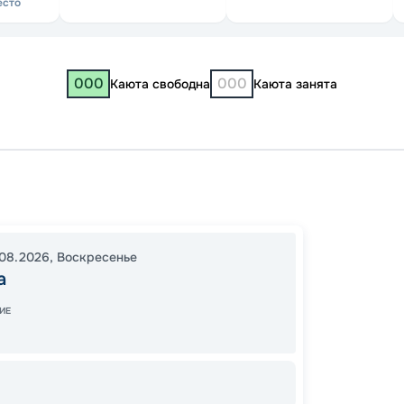
есто
000
000
Каюта свободна
Каюта занята
Самар
17:30
0
08.2026
,
Воскресенье
13:00
1
а
ИЕ
Цена
10
от