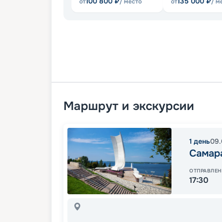
100 800
₽
135 000
₽
от
/ место
от
/ м
Маршрут и экскурсии
1
день
09.
Самар
ОТПРАВЛЕН
17:30