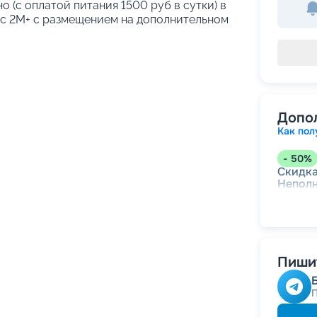
о (с оплатой питания 1500 руб в сутки) в
кс 2М+ с размещением на дополнительном
Допо
Как пол
-
50
%
Скидк
Непол
-
30
%
Скидки
места
Пишит
-
10
%
Скидк
Скидка