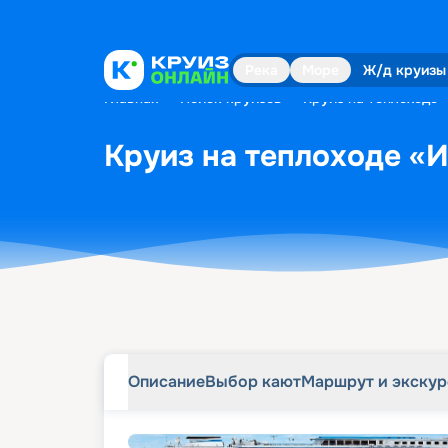
Описание
Выбор кают
Маршрут и экску
Река
Море
Ж/д круизы
Главная
•
Поиск круизов
•
Круиз на теплоходе «
Круиз на теплоходе «Ив
Описание
Выбор кают
Маршрут и экску