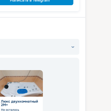
Написать в Telegram
ветеранам
а
семьям
а многодетным
Люкс двухкомнатный
2М+
Не осталось