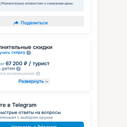
Моментально оповестим о снижении цены
Поделиться
лнительные скидки
скидку
учить
67 200
₽
/ турист
от
детям
а
размещение
ное
Развернуть
94 080
₽
/ турист
от
 за размещение на дополнительных
е в Telegram
Быстрые ответы на вопросы
120 960
₽
/ турист
от
Поможем с выбором круиза
пенсионерам
а
ведомств
 сотрудникам силовых