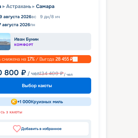
а
Астрахань
Самара
9 августа 2026
вс
9
дн
/
8
нч
7 августа 2026
пн
Иван Бунин
КОМФОРТ
 снижена на
17
%
/ Выгода
28 455
₽
0 800
₽
/ чел
134 400
₽
/ чел
Выбор каюты
+
1 000
Круизных миль
ОСЬ
3
КАЮТЫ
Добавить в избранное