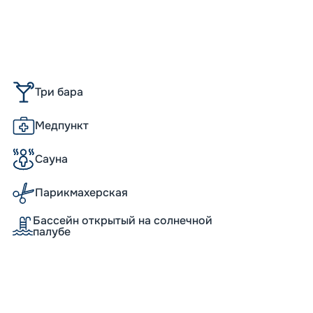
Непол
-
30
%
Скидки
места
Пишит
Три бара
-
10
%
Скидк
Медпункт
Скидка
Скидк
Скидк
Сауна
Парикмахерская
Бассейн открытый на солнечной
палубе