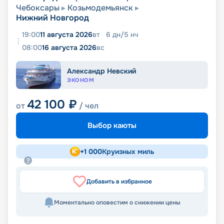
Чебоксары
Козьмодемьянск
Нижний Новгород
19:00
11 августа 2026
вт
6
дн
/
5
нч
08:00
16 августа 2026
вс
Александр Невский
ЭКОНОМ
42 100
₽
от
/ чел
Выбор каюты
+
1 000
Круизных миль
Добавить в избранное
Моментально оповестим о снижении цены