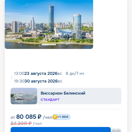
13:00
23 августа 2026
вс
8
дн
/
7
нч
19:30
30 августа 2026
вс
Виссарион Белинский
СТАНДАРТ
80 085
₽
от
/чел
+1 000
84 300
₽
/чел