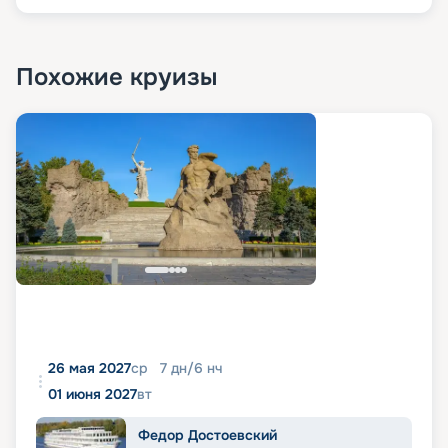
Похожие круизы
26 мая 2027
ср
7
дн
/
6
нч
01 июня 2027
вт
Федор Достоевский