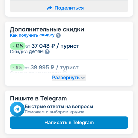
Поделиться
Дополнительные скидки
скидку
Как получить
37 048
₽
/ турист
-
12
%
от
детям
Скидка
39 995
₽
/ турист
-
5
%
от
пенсионерам
Скидка
Развернуть
именинникам
Скидка
Скидка на юбилей свадьбы, кратный 5-ти
годам
Пишите в Telegram
Быстрые ответы на вопросы
Поможем с выбором круиза
Написать в Telegram