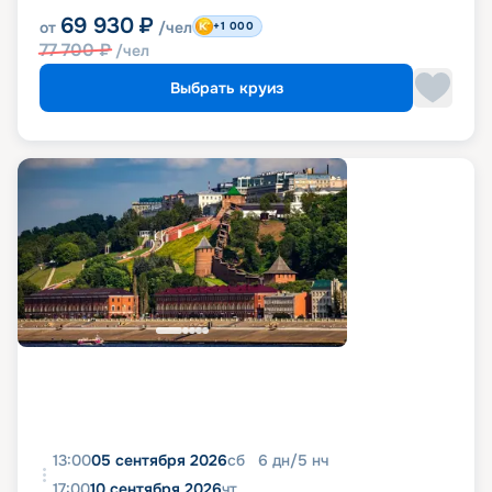
69 930
₽
от
/чел
+1 000
77 700
₽
/чел
Выбрать круиз
13:00
05 сентября 2026
сб
6
дн
/
5
нч
17:00
10 сентября 2026
чт