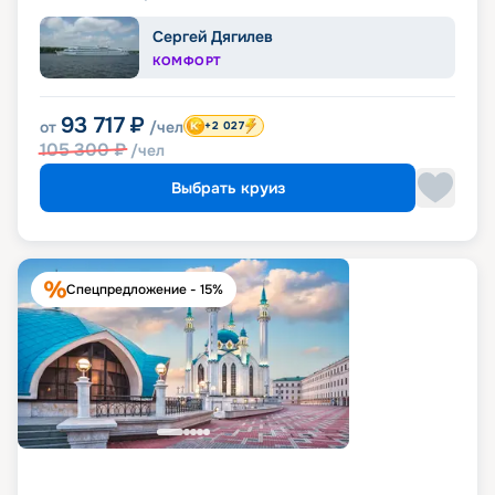
Сергей Дягилев
КОМФОРТ
93 717
₽
от
/чел
+2 027
105 300
₽
/чел
Выбрать круиз
Спецпредложение - 15%