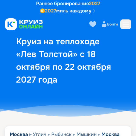
Раннее бронирование
2027
2027
миль каждому
Описание
Выбор кают
Маршрут и экск
Войти
Круиз на теплоходе
«Лев Толстой» с 18
октября по 22 октября
2027 года
Москва
Углич
Рыбинск
Мышкин
Москва