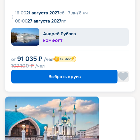
16:00
21 августа 2027
сб
7
дн
/
6
нч
08:00
27 августа 2027
пт
Андрей Рублев
КОМФОРТ
91 035
₽
от
/чел
+2 027
107 100
₽
/чел
Выбрать круиз