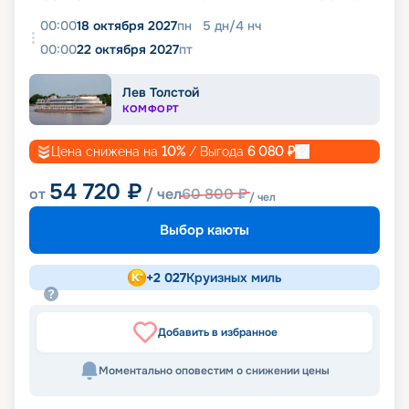
00:00
18 октября 2027
пн
5
дн
/
4
нч
00:00
22 октября 2027
пт
Лев Толстой
КОМФОРТ
Цена снижена на
10
%
/ Выгода
6 080
₽
54 720
₽
от
/ чел
60 800
₽
/ чел
Выбор каюты
+
2 027
Круизных миль
Добавить в избранное
Моментально оповестим о снижении цены