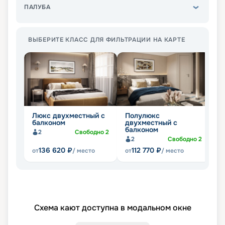
ПАЛУБА
ВЫБЕРИТЕ КЛАСС ДЛЯ ФИЛЬТРАЦИИ НА КАРТЕ
Люкс двухместный с
Полулюкс
Д
балконом
двухместный с
о
балконом
2
Свободно
2
2
Свободно
2
136 620
₽
112 770
₽
от
/ место
от
/ место
от
Схема кают доступна в модальном окне