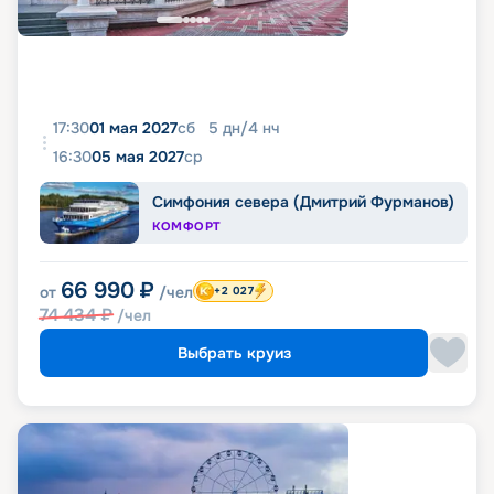
17:30
01 мая 2027
сб
5
дн
/
4
нч
16:30
05 мая 2027
ср
Симфония севера (Дмитрий Фурманов)
КОМФОРТ
66 990
₽
от
/чел
+2 027
74 434
₽
/чел
Выбрать круиз