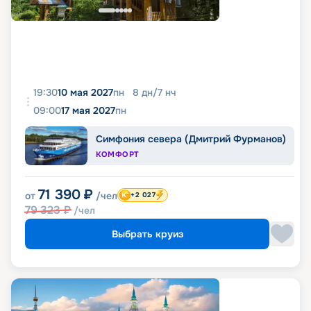
19:30
10 мая 2027
пн
8
дн
/
7
нч
09:00
17 мая 2027
пн
Симфония севера (Дмитрий Фурманов)
КОМФОРТ
71 390
₽
от
/чел
+2 027
79 323
₽
/чел
Выбрать круиз