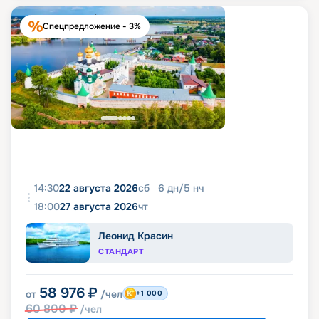
Спецпредложение - 3%
14:30
22 августа 2026
сб
6
дн
/
5
нч
18:00
27 августа 2026
чт
Леонид Красин
СТАНДАРТ
58 976
₽
от
/чел
+1 000
60 800
₽
/чел