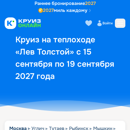
Раннее бронирование
2027
2027
миль каждому
Описание
Выбор кают
Маршрут и экск
Войти
Круиз на теплоходе
«Лев Толстой» с 15
сентября по 19 сентября
2027 года
Москва
Углич
Тутаев
Рыбинск
Мышкин