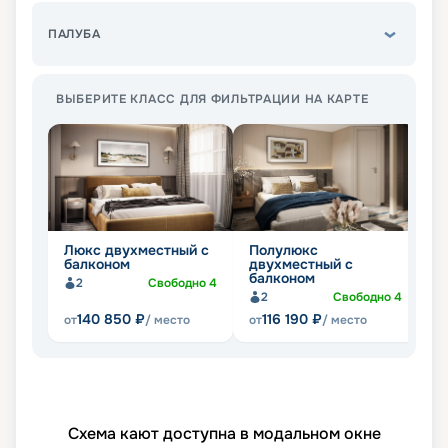
ПАЛУБА
ВЫБЕРИТЕ КЛАСС ДЛЯ ФИЛЬТРАЦИИ НА КАРТЕ
Люкс двухместный с
Полулюкс
Д
балконом
двухместный с
о
балконом
2
Свободно
4
2
Свободно
4
140 850
₽
116 190
₽
от
/ место
от
/ место
от
Схема кают доступна в модальном окне