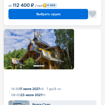
112 400
₽
от
/чел
+1 000
Выбрать круиз
14:30
17 июля 2027
сб
7
дн
/
6
нч
08:00
23 июля 2027
пт
Волга Стар