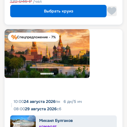
120 046
₽
/чел
Выбрать круиз
Спецпредложение - 7%
10:00
24 августа 2026
пн
6
дн
/
5
нч
08:00
29 августа 2026
сб
Михаил Булгаков
КОМФОРТ