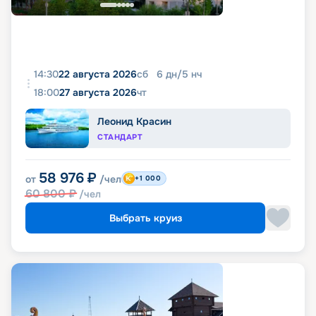
14:30
22 августа 2026
сб
6
дн
/
5
нч
18:00
27 августа 2026
чт
Леонид Красин
СТАНДАРТ
58 976
₽
от
/чел
+1 000
60 800
₽
/чел
Выбрать круиз