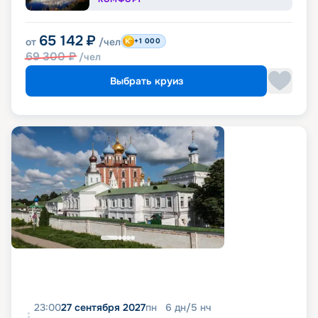
65 142
₽
от
/чел
+1 000
69 300
₽
/чел
Выбрать круиз
23:00
27 сентября 2027
пн
6
дн
/
5
нч