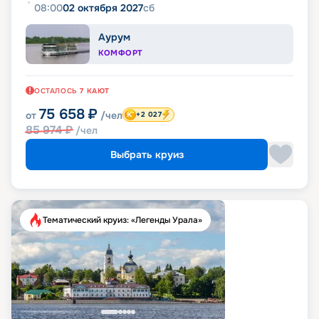
08:00
02 октября 2027
сб
Аурум
КОМФОРТ
ОСТАЛОСЬ
7
КАЮТ
75 658
₽
от
/чел
+2 027
85 974
₽
/чел
Выбрать круиз
Тематический круиз: «Легенды Урала»