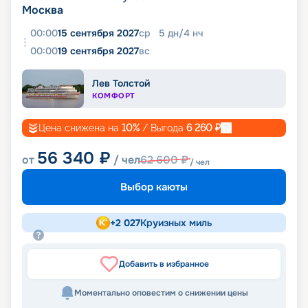
Москва
00:00
15 сентября 2027
ср
5
дн
/
4
нч
00:00
19 сентября 2027
вс
Лев Толстой
КОМФОРТ
Цена снижена на
10
%
/ Выгода
6 260
₽
56 340
₽
от
/ чел
62 600
₽
/ чел
Выбор каюты
+
2 027
Круизных миль
Добавить в избранное
Моментально оповестим о снижении цены