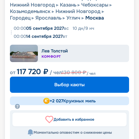
Нижний Новгород
Казань
Чебоксары
Козьмодемьянск
Нижний Новгород
Городец
Ярославль
Углич
Москва
00:00
05 сентября 2027
вс
10
дн
/
9
нч
00:00
14 сентября 2027
вт
Лев Толстой
КОМФОРТ
117 720
₽
от
/ чел
130 800
₽
/ чел
Выбор каюты
+
2 027
Круизных миль
Добавить в избранное
Моментально оповестим о снижении цены