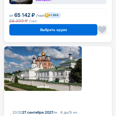
КОМФОРТ
65 142
₽
от
/чел
+1 000
69 300
₽
/чел
Выбрать круиз
23:00
27 сентября 2027
пн
6
дн
/
5
нч