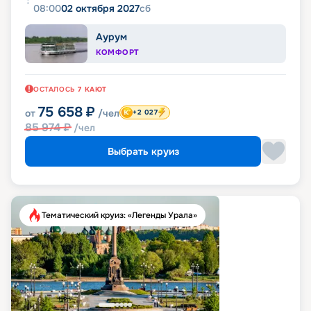
08:00
02 октября 2027
сб
Аурум
КОМФОРТ
ОСТАЛОСЬ
7
КАЮТ
75 658
₽
от
/чел
+2 027
85 974
₽
/чел
Выбрать круиз
Тематический круиз: «Легенды Урала»