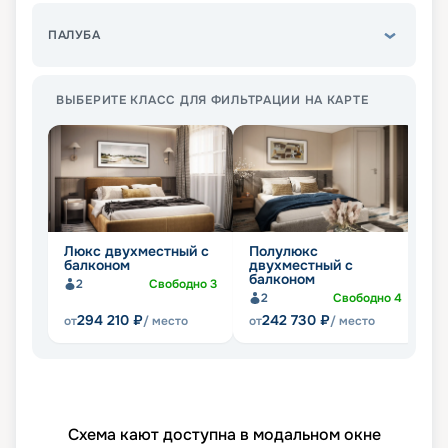
ПАЛУБА
ВЫБЕРИТЕ КЛАСС ДЛЯ ФИЛЬТРАЦИИ НА КАРТЕ
Люкс двухместный с
Полулюкс
Д
балконом
двухместный с
о
балконом
2
Свободно
3
2
Свободно
4
294 210
₽
242 730
₽
от
/ место
от
/ место
от
Схема кают доступна в модальном окне