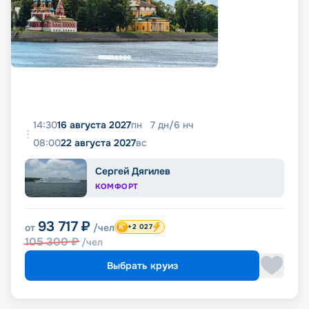
14:30
16 августа 2027
пн
7
дн
/
6
нч
08:00
22 августа 2027
вс
Сергей Дягилев
КОМФОРТ
93 717
₽
от
/чел
+2 027
105 300
₽
/чел
Выбрать круиз