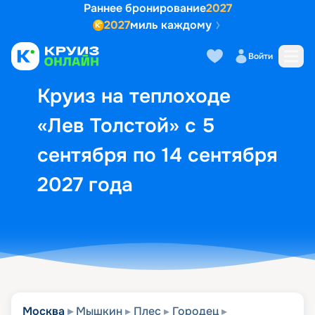
Раннее бронирование
2027
2027
миль каждому
Описание
Выбор кают
Маршрут и экск
Войти
Круиз на теплоходе
«Лев Толстой» с 5
сентября по 14 сентября
2027 года
Москва
Мышкин
Плес
Городец