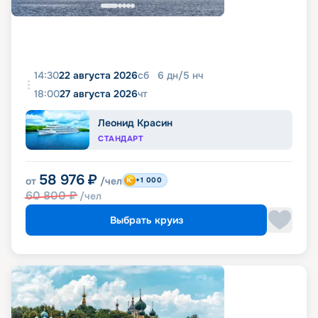
14:30
22 августа 2026
сб
6
дн
/
5
нч
18:00
27 августа 2026
чт
Леонид Красин
СТАНДАРТ
58 976
₽
от
/чел
+1 000
60 800
₽
/чел
Выбрать круиз