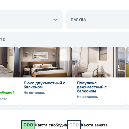
ПАЛУБА
ТЕ
Люкс двухместный с
Полулюкс
балконом
двухместный с
балконом
ободно
1
Не осталось
Не осталось
есто
000
000
Каюта свободна
Каюта занята