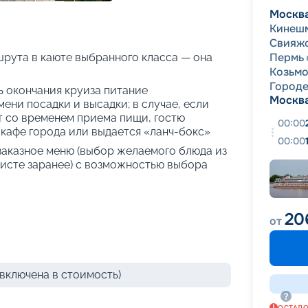
+
37
фотографий
Москв
Кинеш
Свияж
Пермь
рута в каюте выбранного класса — она
Козьм
Город
нь окончания круиза питание
Москв
ени посадки и высадки; в случае, если
т со временем приема пищи, гостю
00:00
кафе города или выдается «ланч-бокс»
00:00
 заказное меню (выбор желаемого блюда из
исте заранее) с возможностью выбора
20
от
включена в стоимость)
ОСТАЛ