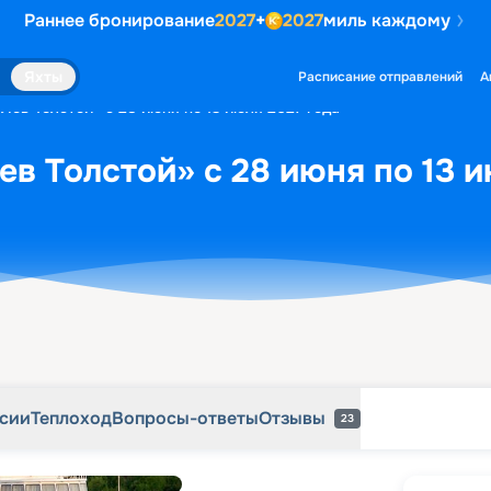
Раннее бронирование
2027
+
2027
миль каждому
рсии
Теплоход
Вопросы-ответы
Отзывы
23
Яхты
Расписание отправлений
А
Лев Толстой» с 28 июня по 13 июля 2027 года
ев Толстой» с 28 июня по 13 и
рсии
Теплоход
Вопросы-ответы
Отзывы
23