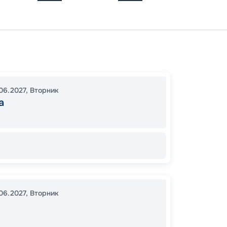
Москв
Кинеш
Свияж
06.2027
,
Вторник
Пермь
а
Козьм
Город
Москв
00:00
00:00
06.2027
,
Вторник
20
от