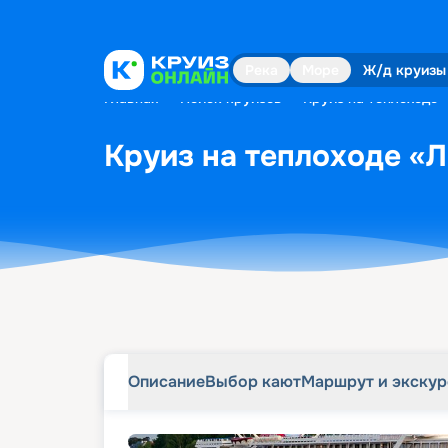
Описание
Выбор кают
Маршрут и экску
Река
Море
Ж/д круизы
Главная
•
Поиск круизов
•
Круиз на теплоходе «
Круиз на теплоходе «Л
Описание
Выбор кают
Маршрут и экску