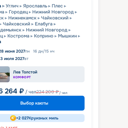
а
Углич
Ярославль
Плес
ма
Городец
Нижний Новгород
ск
Нижнекамск
Чайковский
Чайковский
Елабуга
одемьянск
Нижний Новгород
ец
Кострома
Коприно
Мышкин
а
28 июня 2027
пн
16
дн
/
15
нч
13 июля 2027
вт
Лев Толстой
КОМФОРТ
6 264
₽
/ чел
224 200
₽
/ чел
Выбор каюты
+
2 027
Круизных миль
ОСЬ
7
КАЮТ