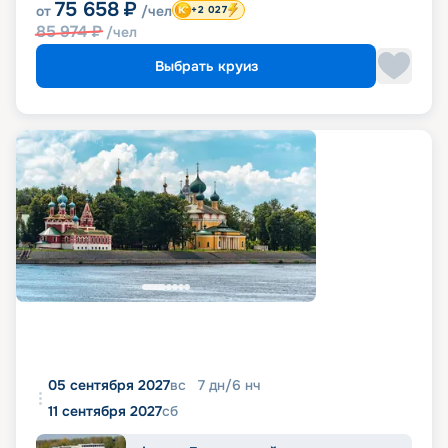
75 658
₽
от
/чел
+2 027
85 974
₽
/чел
Выбрать круиз
05 сентября 2027
вс
7
дн
/
6
нч
11 сентября 2027
сб