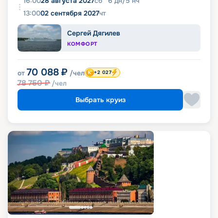
16:00
28 августа 2027
сб
6
дн
/
5
нч
13:00
02 сентября 2027
чт
Сергей Дягилев
КОМФОРТ
70 088
₽
от
/чел
+2 027
78 750
₽
/чел
Выбрать круиз