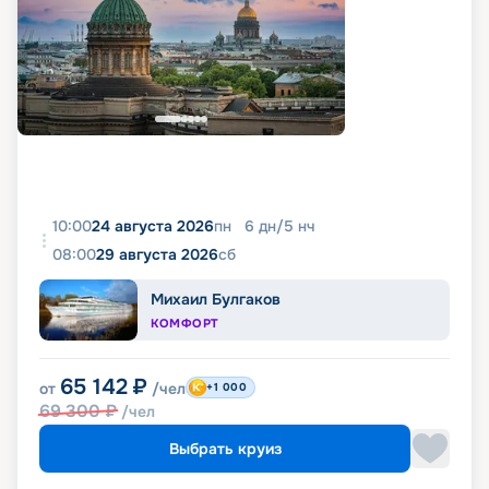
10:00
24 августа 2026
пн
6
дн
/
5
нч
08:00
29 августа 2026
сб
Михаил Булгаков
КОМФОРТ
65 142
₽
от
/чел
+1 000
69 300
₽
/чел
Выбрать круиз