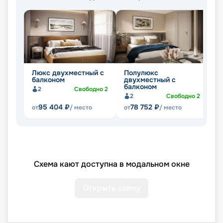
Люкс двухместный с
Полулюкс
Д
балконом
двухместный с
о
балконом
2
Свободно
2
2
Свободно
2
95 404
₽
78 752
₽
от
/ место
от
/ место
от
Схема кают доступна в модальном окне
Открыть схему