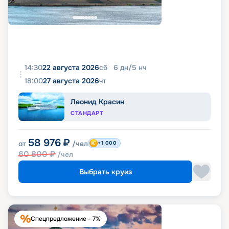
14:30
22 августа 2026
сб
6
дн
/
5
нч
18:00
27 августа 2026
чт
Леонид Красин
СТАНДАРТ
58 976
₽
от
/чел
+1 000
60 800
₽
/чел
Выбрать круиз
Спецпредложение - 7%