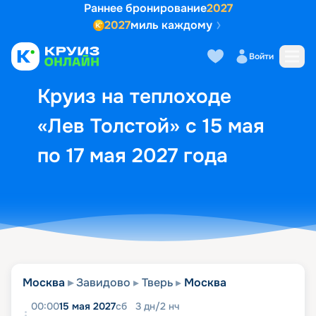
Раннее бронирование
2027
2027
миль каждому
Описание
Выбор кают
Маршрут и экск
Войти
Круиз на теплоходе
«Лев Толстой» с 15 мая
по 17 мая 2027 года
Москва
Завидово
Тверь
Москва
00:00
15 мая 2027
сб
3
дн
/
2
нч