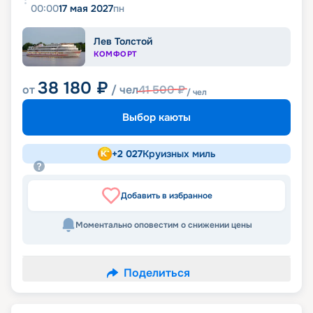
00:00
17 мая 2027
пн
Лев Толстой
КОМФОРТ
38 180
₽
от
/ чел
41 500
₽
/ чел
Выбор каюты
+
2 027
Круизных миль
Добавить в избранное
Моментально оповестим о снижении цены
Поделиться