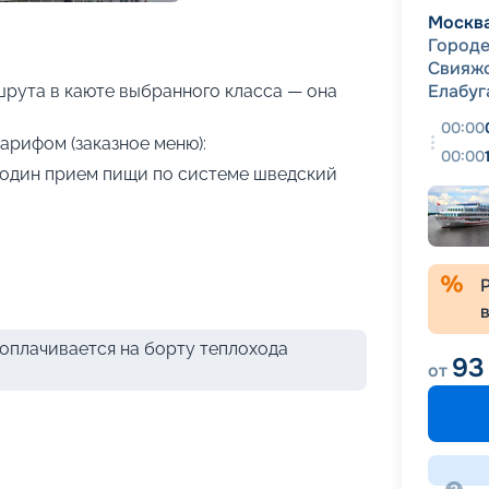
+
40
фотографий
Москв
Город
Свияж
Елабуг
рута в каюте выбранного класса — она
00:00
арифом (заказное меню):
00:00
я один прием пищи по системе шведский
оплачивается на борту теплохода
93
от