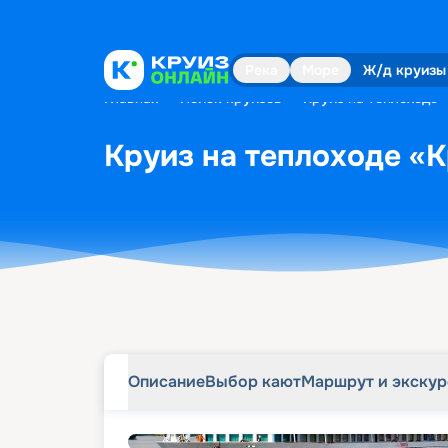
Описание
Выбор кают
Маршрут и экску
Река
Море
Ж/д круизы
Главная
•
Поиск круизов
•
Круиз на теплоходе 
Круиз на теплоходе «К
Описание
Выбор кают
Маршрут и экску