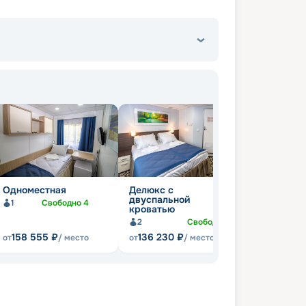
Одноместная
Делюкс с
двуспальной
1
Свободно
4
кроватью
2
Свободно
5
158 555
₽
136 230
₽
от
/ место
от
/ место