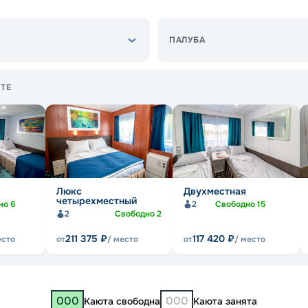
ПАЛУБА
ТЕ
Люкс
Двухместная
четырехместный
но
6
2
Свободно
15
2
Свободно
2
211 375
₽
117 420
₽
есто
от
/ место
от
/ место
000
000
Каюта свободна
Каюта занята