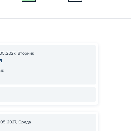
Москв
Город
Свияж
05.2027
,
Вторник
Елабуг
а
00:00
ИЕ
00:00
.05.2027
,
Среда
93
от