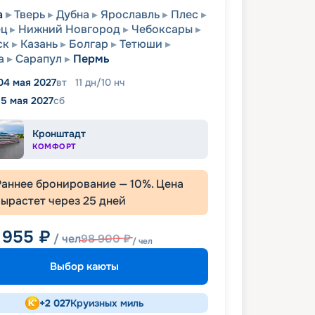
а
Тверь
Дубна
Ярославль
Плес
ец
Нижний Новгород
Чебоксары
ск
Казань
Болгар
Тетюши
а
Сарапул
Пермь
04 мая 2027
вт
11
дн
/
10
нч
15 мая 2027
сб
Кронштадт
КОМФОРТ
Раннее бронирование —
10
%. Цена
вырастет через
25
дней
 955
₽
/ чел
98 900
₽
/ чел
Выбор каюты
+
2 027
Круизных миль