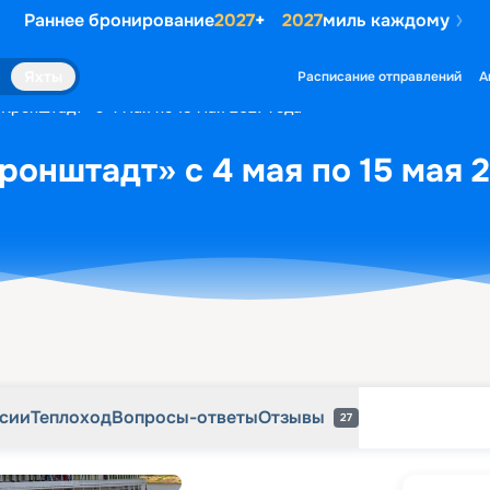
Раннее бронирование
2027
+
2027
миль каждому
рсии
Теплоход
Вопросы-ответы
Отзывы
27
Яхты
Расписание отправлений
А
«Кронштадт» с 4 мая по 15 мая 2027 года
ронштадт» с 4 мая по 15 мая 
рсии
Теплоход
Вопросы-ответы
Отзывы
27