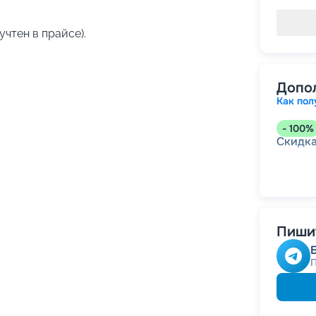
учтен в прайсе).
Допо
Как пол
-
100
%
Скидк
-
5
%
о
Скидк
Пишит