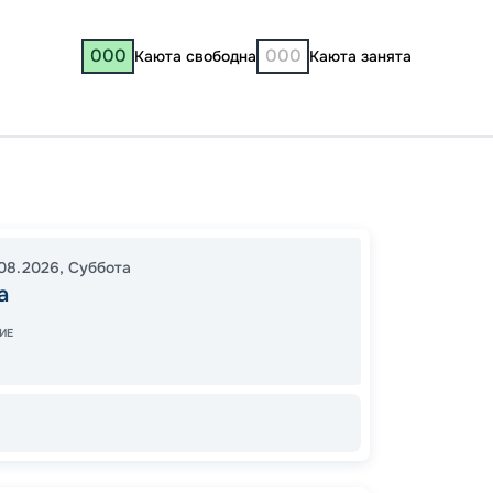
000
000
Каюта свободна
Каюта занята
Москв
17:30
2
08.2026
,
Суббота
13:05
3
а
ИЕ
15
от