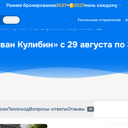
Раннее бронирование
2027
+
2027
миль каждому
рсии
Теплоход
Вопросы-ответы
Отзывы
43
Яхты
Расписание отправлений
А
Иван Кулибин» с 29 августа по 31 августа 2026 года
ван Кулибин» с 29 августа по 
рсии
Теплоход
Вопросы-ответы
Отзывы
43