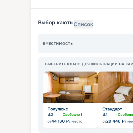
Выбор каюты
Список
ВМЕСТИМОСТЬ
ВЫБЕРИТЕ КЛАСС ДЛЯ ФИЛЬТРАЦИИ НА КАР
Полулюкс
Стандарт
2
Свободно
1
1
Свобод
44 130
₽
29 446
₽
от
/ место
от
/ ме