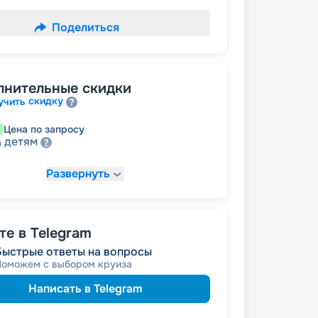
Поделиться
лнительные скидки
скидку
учить
Цена по запросу
детям
а
Развернуть
14 963
₽
/ турист
т
пенсионерам
а
е в Telegram
Быстрые ответы на вопросы
Поможем с выбором круиза
Написать в Telegram