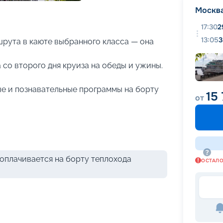
+
31
фотографий
Москв
17:30
2
13:05
3
рута в каюте выбранного класса — она
 со второго дня круиза на обеды и ужины.
е и познавательные программы на борту
15
от
оплачивается на борту теплохода
ОСТАЛ