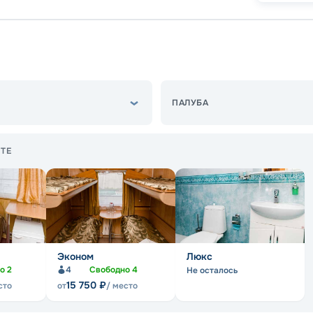
ПАЛУБА
ТЕ
Эконом
Люкс
но
2
4
Свободно
4
Не осталось
15 750
₽
сто
от
/ место