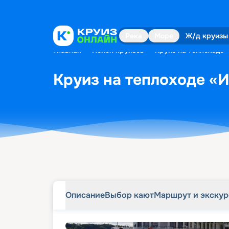
Описание
Выбор кают
Маршрут и экску
Река
Море
Ж/д круизы
Главная
•
Поиск круизов
•
Круиз на теплоходе «
Круиз на теплоходе «И
Описание
Выбор кают
Маршрут и экску