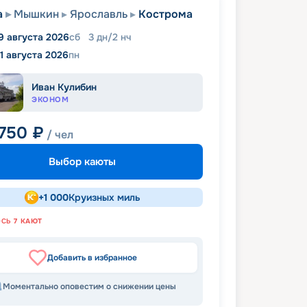
а
Мышкин
Ярославль
Кострома
9 августа 2026
сб
3
дн
/
2
нч
1 августа 2026
пн
Иван Кулибин
ЭКОНОМ
 750
₽
/ чел
Выбор каюты
+
1 000
Круизных миль
ОСЬ
7
КАЮТ
Добавить в избранное
Моментально оповестим о снижении цены