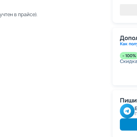
учтен в прайсе).
Допо
Как пол
-
100
%
Скидк
-
5
%
о
Скидк
Пишит