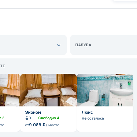
ПАЛУБА
ТЕ
Эконом
Люкс
о
3
3
Свободно
4
Не осталось
9 068
₽
сто
от
/ место