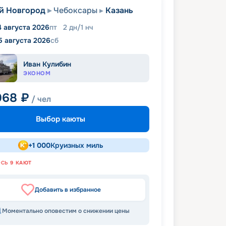
й Новгород
Чебоксары
Казань
4 августа 2026
пт
2
дн
/
1
нч
5 августа 2026
сб
Иван Кулибин
ЭКОНОМ
068
₽
/ чел
Выбор каюты
+
1 000
Круизных миль
ОСЬ
9
КАЮТ
Добавить в избранное
Моментально оповестим о снижении цены