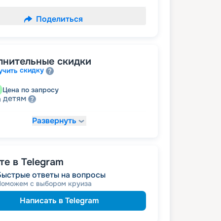
Поделиться
лнительные скидки
скидку
учить
Цена по запросу
детям
а
Развернуть
8 615
₽
/ турист
т
пенсионерам
а
е в Telegram
Быстрые ответы на вопросы
Поможем с выбором круиза
Написать в Telegram