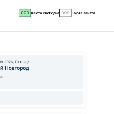
000
000
Каюта свободна
Каюта занята
Нижни
17:30
1
08.2026
,
Пятница
14:30
1
й Новгород
ИЕ
9 
от