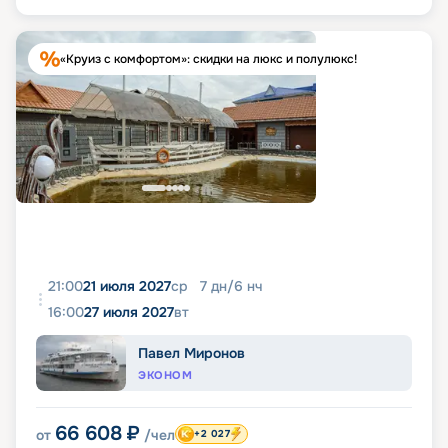
«Круиз с комфортом»: скидки на люкс и полулюкс!
21:00
21 июля 2027
ср
7
дн
/
6
нч
16:00
27 июля 2027
вт
Павел Миронов
ЭКОНОМ
66 608
₽
от
/чел
+2 027