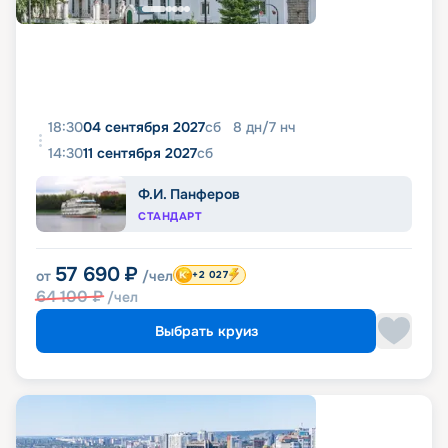
18:30
04 сентября 2027
сб
8
дн
/
7
нч
14:30
11 сентября 2027
сб
Ф.И. Панферов
СТАНДАРТ
57 690
₽
от
/чел
+2 027
64 100
₽
/чел
Выбрать круиз