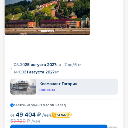
08:30
25 августа 2027
ср
7
дн
/
6
нч
14:00
31 августа 2027
вт
Космонавт Гагарин
ЭКОНОМ
ЗАБРОНИРОВАН
7 ЧАСОВ
НАЗАД
49 404
₽
от
/чел
+2 027
53 700
₽
/чел