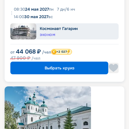
08:30
24 мая 2027
пн
7
дн
/
6
нч
14:00
30 мая 2027
вс
Космонавт Гагарин
ЭКОНОМ
44 068
₽
от
/чел
+2 027
47 900
₽
/чел
Выбрать круиз