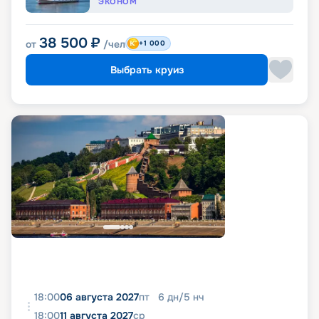
ЭКОНОМ
38 500
₽
от
/чел
+1 000
Выбрать круиз
18:00
06 августа 2027
пт
6
дн
/
5
нч
18:00
11 августа 2027
ср