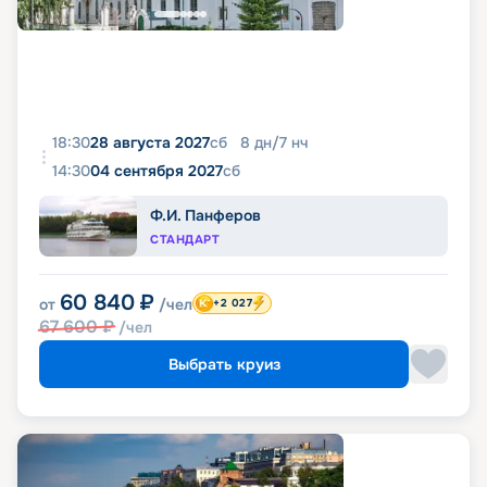
18:30
28 августа 2027
сб
8
дн
/
7
нч
14:30
04 сентября 2027
сб
Ф.И. Панферов
СТАНДАРТ
60 840
₽
от
/чел
+2 027
67 600
₽
/чел
Выбрать круиз