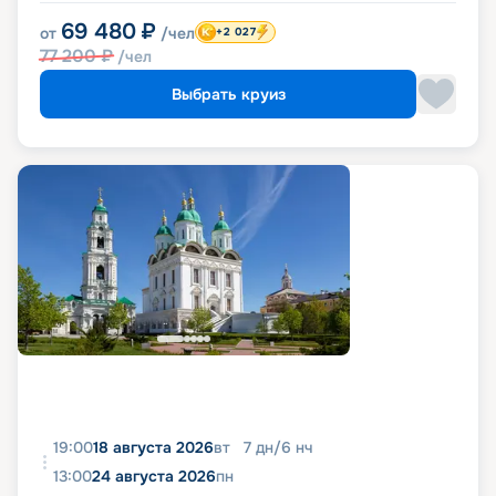
69 480
₽
от
/чел
+2 027
77 200
₽
/чел
Выбрать круиз
19:00
18 августа 2026
вт
7
дн
/
6
нч
13:00
24 августа 2026
пн