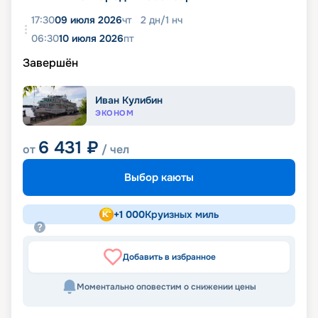
17:30
09 июля 2026
чт
2
дн
/
1
нч
06:30
10 июля 2026
пт
Завершён
Иван Кулибин
ЭКОНОМ
6 431
₽
от
/ чел
Выбор каюты
+
1 000
Круизных миль
Добавить в избранное
Моментально оповестим о снижении цены