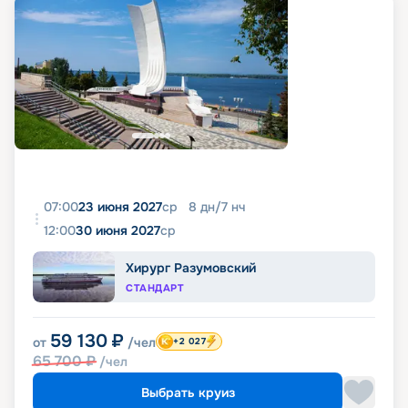
07:00
23 июня 2027
ср
8
дн
/
7
нч
12:00
30 июня 2027
ср
Хирург Разумовский
СТАНДАРТ
59 130
₽
от
/чел
+2 027
65 700
₽
/чел
Выбрать круиз