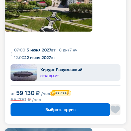
07:00
15 июня 2027
вт
8
дн
/
7
нч
12:00
22 июня 2027
вт
Хирург Разумовский
СТАНДАРТ
59 130
₽
от
/чел
+2 027
65 700
₽
/чел
Выбрать круиз