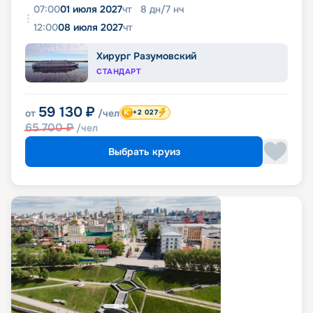
07:00
01 июля 2027
чт
8
дн
/
7
нч
12:00
08 июля 2027
чт
Хирург Разумовский
СТАНДАРТ
59 130
₽
от
/чел
+2 027
65 700
₽
/чел
Выбрать круиз