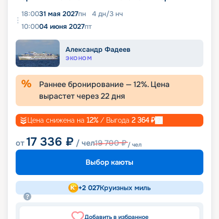
18:00
31 мая 2027
пн
4
дн
/
3
нч
10:00
04 июня 2027
пт
Александр Фадеев
ЭКОНОМ
Раннее бронирование —
12
%. Цена
вырастет через
22
дня
Цена снижена на
12
%
/ Выгода
2 364
₽
17 336
₽
от
/ чел
19 700
₽
/ чел
Выбор каюты
+
2 027
Круизных миль
Добавить в избранное