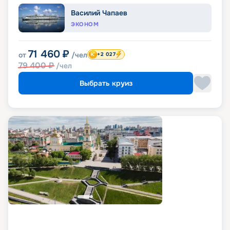
Василий Чапаев
ЭКОНОМ
71 460
₽
от
/чел
+2 027
79 400
₽
/чел
Выбрать круиз