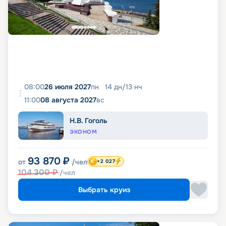
08:00
26 июля 2027
пн
14
дн
/
13
нч
11:00
08 августа 2027
вс
Н.В. Гоголь
ЭКОНОМ
93 870
₽
от
/чел
+2 027
104 300
₽
/чел
Выбрать круиз