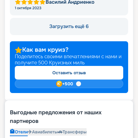
Василий Андриенко
1 октября 2023
Загрузить ещё 6
Как вам круиз?
Поделитесь своими впечатлениями с нами и
получите
500
Круизных миль
Оставить отзыв
+
500
Выгодные предложения от наших
партнеров
🏨
✈️
🚗
Отели
Авиабилеты
Трансферы