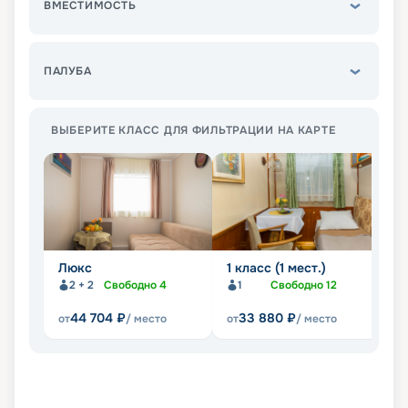
ВМЕСТИМОСТЬ
ПАЛУБА
ВЫБЕРИТЕ КЛАСС ДЛЯ ФИЛЬТРАЦИИ НА КАРТЕ
Люкс
1 класс (1 мест.)
1 
до
2 + 2
Свободно
4
1
Свободно
12
44 704
₽
33 880
₽
от
/ место
от
/ место
от