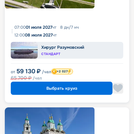
07:00
01 июля 2027
чт
8
дн
/
7
нч
12:00
08 июля 2027
чт
Хирург Разумовский
СТАНДАРТ
59 130
₽
от
/чел
+2 027
65 700
₽
/чел
Выбрать круиз