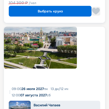
104 300
₽
/чел
Выбрать круиз
09:00
26 июля 2027
пн
13
дн
/
12
нч
12:00
07 августа 2027
сб
Василий Чапаев