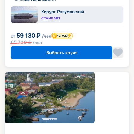
Хирург Разумовский
СТАНДАРТ
59 130
₽
от
/чел
+2 027
65 700
₽
/чел
Выбрать круиз