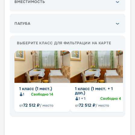
ВМЕСТИМОСТЬ
ПАЛУБА
ВЫБЕРИТЕ КЛАСС ДЛЯ ФИЛЬТРАЦИИ НА КАРТЕ
1 класс (1 мест.)
1 класс (1 мест. + 1
1А
доп.)
1
Свободно
14
1 + 1
Свободно
4
72 512
₽
72 512
₽
от
/ место
от
/ место
от