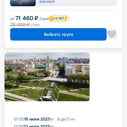
ЭКОНОМ
71 460
₽
от
/чел
+2 027
79 400
₽
/чел
Выбрать круиз
07:00
15 июня 2027
вт
8
дн
/
7
нч
12:00
22 июня 2027
вт