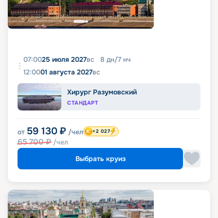
07:00
25 июля 2027
вс
8
дн
/
7
нч
12:00
01 августа 2027
вс
Хирург Разумовский
СТАНДАРТ
59 130
₽
от
/чел
+2 027
65 700
₽
/чел
Выбрать круиз