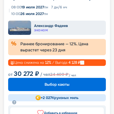
08:00
19 июля 2027
пн
7
дн
/
6
нч
10:00
26 июля 2027
пн
Александр Фадеев
ЭКОНОМ
Раннее бронирование —
12
%. Цена
вырастет через
23
дня
Цена снижена на
12
%
/ Выгода
4 128
₽
30 272
₽
от
/ чел
34 400
₽
/ чел
Выбор каюты
+
2 027
Круизных миль
Добавить в избранное