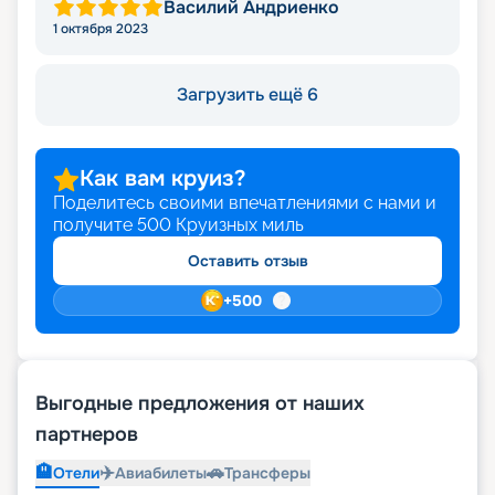
Василий Андриенко
1 октября 2023
Загрузить ещё 6
Как вам круиз?
Поделитесь своими впечатлениями с нами и
получите
500
Круизных миль
Оставить отзыв
+
500
Выгодные предложения от наших
партнеров
🏨
✈️
🚗
Отели
Авиабилеты
Трансферы