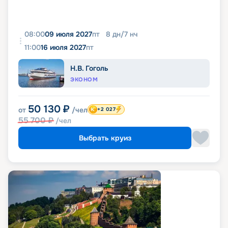
08:00
09 июля 2027
пт
8
дн
/
7
нч
11:00
16 июля 2027
пт
Н.В. Гоголь
ЭКОНОМ
50 130
₽
от
/чел
+2 027
55 700
₽
/чел
Выбрать круиз