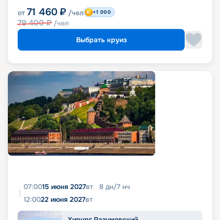
71 460
₽
от
/чел
+1 000
79 400
₽
/чел
Выбрать круиз
07:00
15 июня 2027
вт
8
дн
/
7
нч
12:00
22 июня 2027
вт
Хирург Разумовский