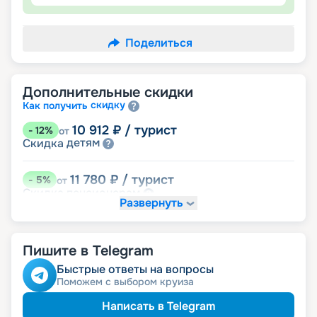
Поделиться
Дополнительные скидки
скидку
Как получить
10 912
₽
/ турист
-
12
%
от
детям
Скидка
11 780
₽
/ турист
-
5
%
от
пенсионерам
Скидка
Развернуть
именинникам
Скидка
Скидка на юбилей свадьбы, кратный 5-ти
годам
Пишите в Telegram
Быстрые ответы на вопросы
Поможем с выбором круиза
Написать в Telegram