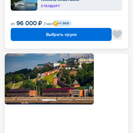
СТАНДАРТ
96 000
₽
от
/чел
+1 000
Выбрать круиз