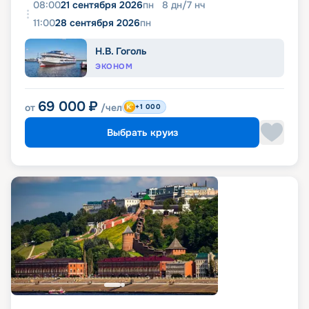
08:00
21 сентября 2026
пн
8
дн
/
7
нч
11:00
28 сентября 2026
пн
Н.В. Гоголь
ЭКОНОМ
69 000
₽
от
/чел
+1 000
Выбрать круиз