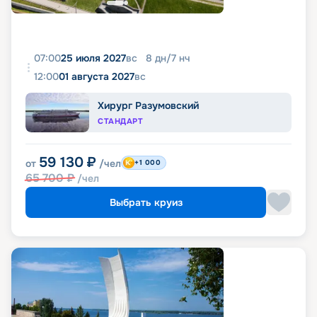
07:00
25 июля 2027
вс
8
дн
/
7
нч
12:00
01 августа 2027
вс
Хирург Разумовский
СТАНДАРТ
59 130
₽
от
/чел
+1 000
65 700
₽
/чел
Выбрать круиз