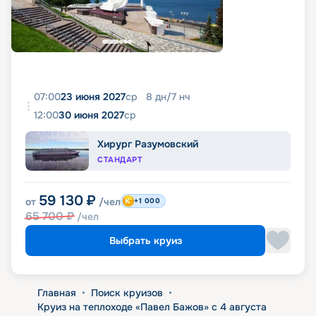
07:00
23 июня 2027
ср
8
дн
/
7
нч
12:00
30 июня 2027
ср
Хирург Разумовский
СТАНДАРТ
59 130
₽
от
/чел
+1 000
65 700
₽
/чел
Выбрать круиз
Главная
•
Поиск круизов
•
Круиз на теплоходе «Павел Бажов» с 4 августа