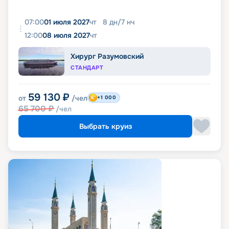
07:00
01 июля 2027
чт
8
дн
/
7
нч
12:00
08 июля 2027
чт
Хирург Разумовский
СТАНДАРТ
59 130
₽
от
/чел
+1 000
65 700
₽
/чел
Выбрать круиз