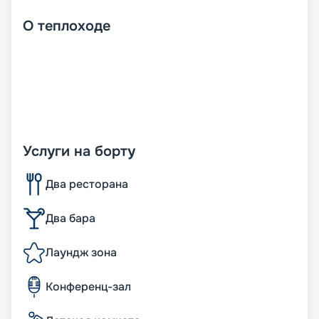
О
теплоходе
Услуги на борту
Два ресторана
Два бара
Лаундж зона
Конференц-зал