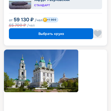
СТАНДАРТ
59 130
₽
от
/чел
+1 000
65 700
₽
/чел
Выбрать круиз