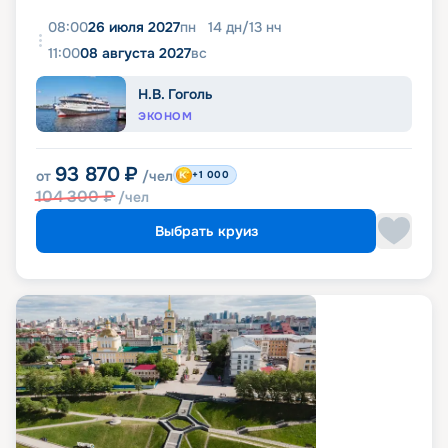
08:00
26 июля 2027
пн
14
дн
/
13
нч
11:00
08 августа 2027
вс
Н.В. Гоголь
ЭКОНОМ
93 870
₽
от
/чел
+1 000
104 300
₽
/чел
Выбрать круиз