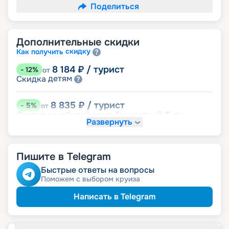
Поделиться
Дополнительные скидки
скидку
Как получить
8 184
₽
/ турист
-
12
%
от
детям
Скидка
8 835
₽
/ турист
-
5
%
от
Скидка на юбилей свадьбы, кратный 5-ти
Развернуть
годам
именинникам
Скидка
пенсионерам
Скидка
Пишите в Telegram
Быстрые ответы на вопросы
Поможем с выбором круиза
Написать в Telegram