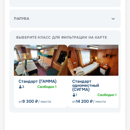
ПАЛУБА
ВЫБЕРИТЕ КЛАСС ДЛЯ ФИЛЬТРАЦИИ НА КАРТЕ
Стандарт (ГАММА)
Стандарт
Э
одноместный
3
Свободно
1
Не
(СИГМА)
1
Свободно
1
9 300
₽
14 200
₽
от
/ место
от
/ место