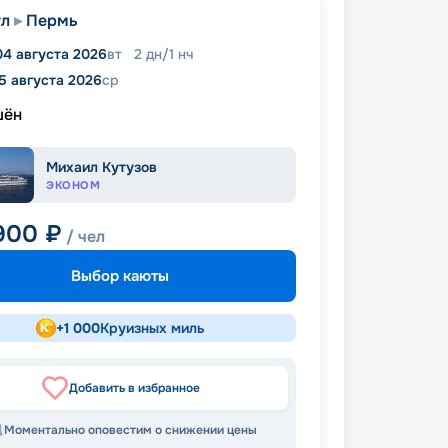
ул
Пермь
04 августа 2026
вт
2
дн
/
1
нч
5 августа 2026
ср
шён
Михаил Кутузов
ЭКОНОМ
 900
₽
/ чел
Выбор каюты
+
1 000
Круизных миль
Добавить в избранное
Моментально оповестим о снижении цены