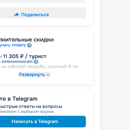
Поделиться
лнительные скидки
скидку
учить
11 305
₽
/ турист
т
именинникам
а
 на юбилей свадьбы, кратный 5-ти
Развернуть
пенсионерам
а
%
Цена по запросу
детям
а
е в Telegram
Быстрые ответы на вопросы
Поможем с выбором круиза
Написать в Telegram