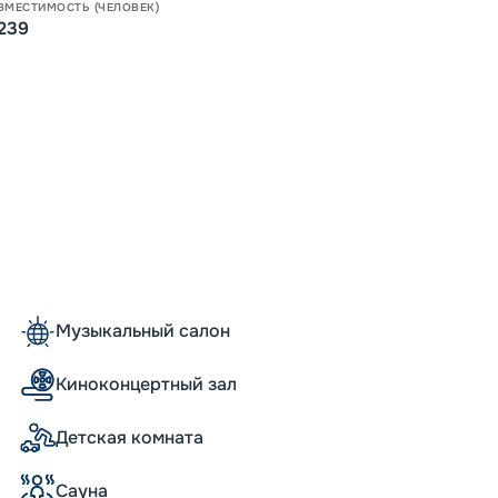
ВМЕСТИМОСТЬ (ЧЕЛОВЕК)
-
5
%
о
239
Скидк
Скидка
годам
Скидк
-
NaN
Скидк
Пишит
Музыкальный салон
Киноконцертный зал
Детская комната
Сауна