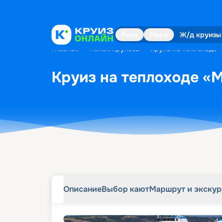
Описание
Выбор кают
Маршрут и экску
Река
Море
Ж/д круизы
Главная
•
Поиск круизов
•
Круиз на теплоходе 
Круиз на теплоходе «М
Описание
Выбор кают
Маршрут и экску