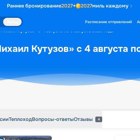
Раннее бронирование
2027
+
2027
миль каждому
рсии
Теплоход
Вопросы-ответы
Отзывы
4
Яхты
Расписание отправлений
А
«Михаил Кутузов» с 4 августа по 5 августа 2026 года
ихаил Кутузов» с 4 августа по
рсии
Теплоход
Вопросы-ответы
Отзывы
4