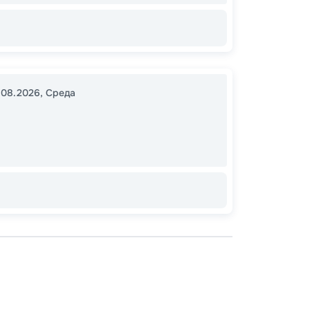
11
от
.08.2026
,
Среда
Допо
Как пол