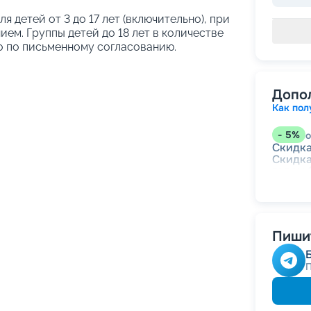
ля детей от 3 до 17 лет (включительно), при
ем. Группы детей до 18 лет в количестве
о по письменному согласованию.
Допо
Как пол
-
5
%
о
Скидк
Скидка
годам
Скидк
-
NaN
Скидк
Пишит