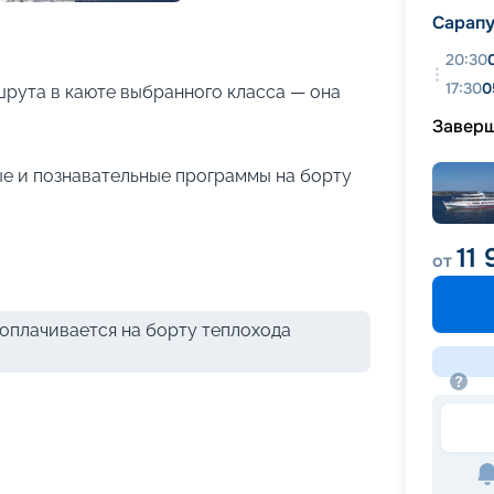
+
18
фотографий
Сарап
20:30
17:30
0
рута в каюте выбранного класса — она
Завер
е и познавательные программы на борту
11
от
оплачивается на борту теплохода