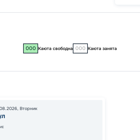
000
000
Каюта свободна
Каюта занята
Сарап
20:30
08.2026
,
Вторник
17:30
0
ул
Завер
ИЕ