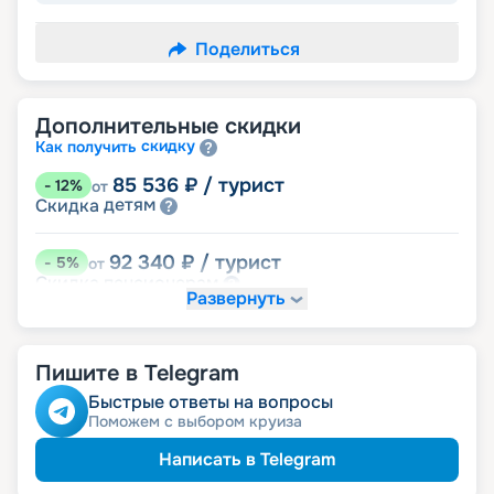
Поделиться
Дополнительные скидки
скидку
Как получить
85 536
₽
/ турист
-
12
%
от
детям
Скидка
92 340
₽
/ турист
-
5
%
от
пенсионерам
Скидка
Развернуть
именинникам
Скидка
Скидка на юбилей свадьбы, кратный 5-ти
годам
Пишите в Telegram
Быстрые ответы на вопросы
Поможем с выбором круиза
Написать в Telegram