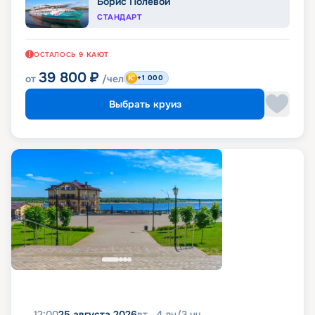
Борис Полевой
СТАНДАРТ
ОСТАЛОСЬ
9
КАЮТ
39 800
₽
от
/чел
+1 000
Выбрать круиз
12:00
25 августа 2026
вт
4
дн
/
3
нч