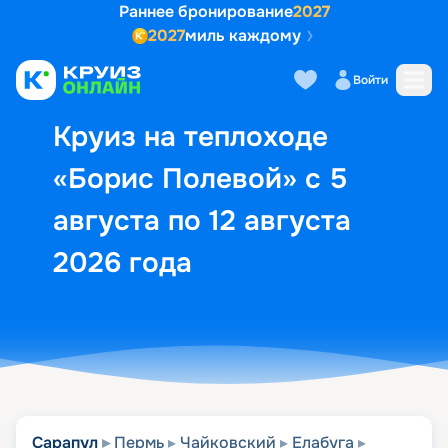
Раннее бронирование
2027
2027
миль каждому
Описание
Выбор кают
Маршрут и экск
Войти
Круиз на теплоходе
«Борис Полевой» с 5
августа по 12 августа
2026 года
Сарапул
Пермь
Чайковский
Елабуга