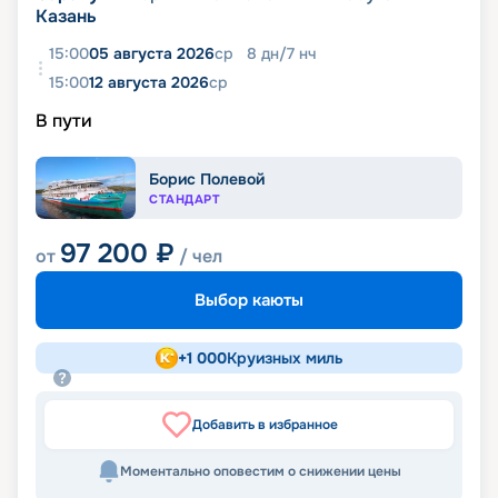
Казань
15:00
05 августа 2026
ср
8
дн
/
7
нч
15:00
12 августа 2026
ср
В пути
Борис Полевой
СТАНДАРТ
97 200
₽
от
/ чел
Выбор каюты
+
1 000
Круизных миль
Добавить в избранное
Моментально оповестим о снижении цены