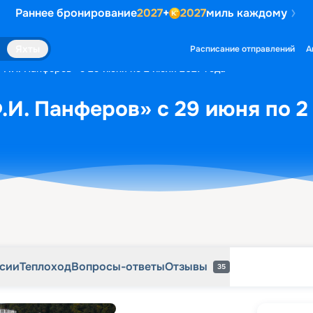
Раннее бронирование
2027
+
2027
миль каждому
рсии
Теплоход
Вопросы-ответы
Отзывы
35
Яхты
Расписание отправлений
А
«Ф.И. Панферов» с 29 июня по 2 июля 2027 года
.И. Панферов» с 29 июня по 2
рсии
Теплоход
Вопросы-ответы
Отзывы
35