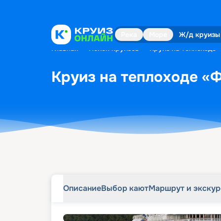
Описание
Выбор кают
Маршрут и экску
Река
Море
Ж/д круизы
Главная
•
Поиск круизов
•
Круиз на теплоходе 
Круиз на теплоходе «Ф
Описание
Выбор кают
Маршрут и экску