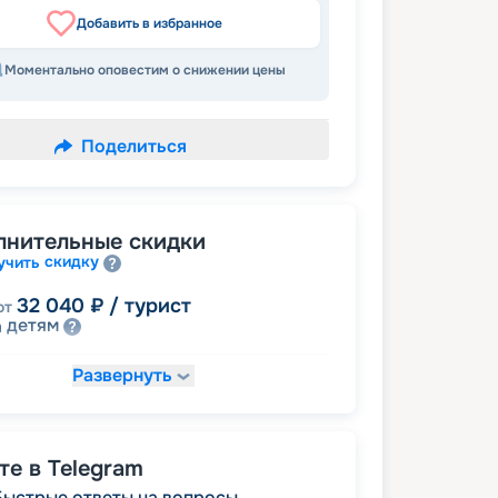
Добавить в избранное
Моментально оповестим о снижении цены
Поделиться
лнительные скидки
скидку
учить
32 040
₽
/ турист
от
детям
а
Развернуть
33 820
₽
/ турист
т
пенсионерам
а
35 600
₽
/ турист
т
е в Telegram
размещение
ное
Быстрые ответы на вопросы