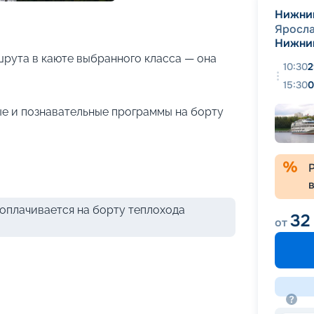
+
18
фотографий
Нижни
Яросла
Нижни
рута в каюте выбранного класса — она
10:30
2
15:30
0
е и познавательные программы на борту
оплачивается на борту теплохода
32
от