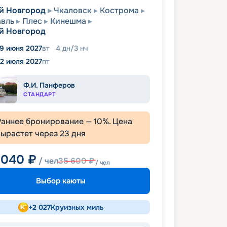
й Новгород
Чкаловск
Кострома
вль
Плес
Кинешма
й Новгород
9 июня 2027
вт
4
дн
/
3
нч
2 июля 2027
пт
Ф.И. Панферов
СТАНДАРТ
Раннее бронирование —
10
%. Цена
вырастет через
23
дня
 040
₽
/ чел
35 600
₽
/ чел
Выбор каюты
+
2 027
Круизных миль