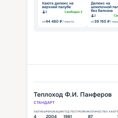
Каюта делюкс на
Делюкс на
верхней палубе
шлюпочной па
без балкона
2
Свободно
2
2
Св
44 460
₽
39 150
₽
от
/ место
от
/ ме
Теплоход
Ф.И. Панферов
СТАНДАРТ
ПАЛУБЫ
РЕНОВАЦИЯ
ГОД ПОСТРОЙКИ
КОЛИЧЕСТВО КАЮТ
4
2004
1961
87