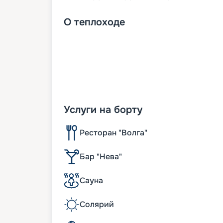
О
теплоходе
Услуги на борту
Ресторан "Волга"
Бар "Нева"
Сауна
Солярий