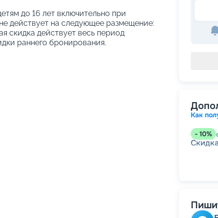
етям до 16 лет включительно при
не действует на следующее размещение:
ая скидка действует весь период
идки раннего бронирования.
Допо
Как пол
-
10
%
Скидк
-
5
%
о
Скидк
-
0
%
о
Пишит
Непол