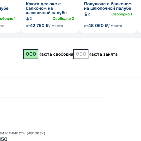
Каюта делюкс с
Полулюкс с балконом
лубе
балконом на
на шлюпочной палубе
шлюпочной палубе
2
Свободно
1
ободно
1
2
Свободно
2
42 750
₽
48 060
₽
сто
от
/ место
от
/ место
000
000
Каюта свободна
Каюта занята
Нижни
Яросла
Нижни
10:30
2
15:30
0
ВМЕСТИМОСТЬ (ЧЕЛОВЕК)
150