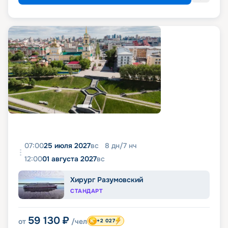
07:00
25 июля 2027
вс
8
дн
/
7
нч
12:00
01 августа 2027
вс
Хирург Разумовский
СТАНДАРТ
59 130
₽
от
/чел
+2 027