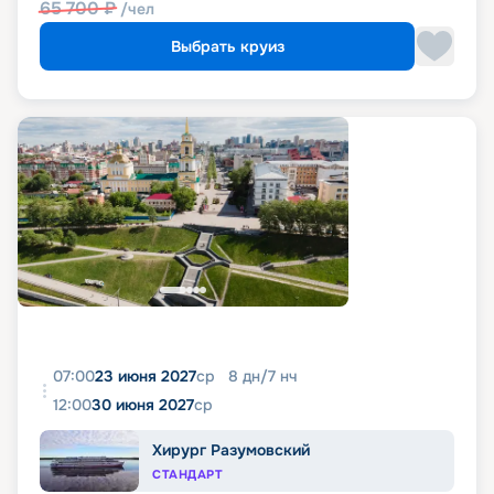
65 700
₽
/чел
Выбрать круиз
07:00
23 июня 2027
ср
8
дн
/
7
нч
12:00
30 июня 2027
ср
Хирург Разумовский
СТАНДАРТ