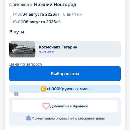
Свияжск
Нижний Новгород
17:30
04 августа 2026
вт
5
дн
/
4
нч
19:00
08 августа 2026
сб
В пути
Космонавт Гагарин
ЭКОНОМ
Цена по запросу
Выбор каюты
+
1 000
Круизных миль
Добавить в избранное
Моментально оповестим о снижении цены