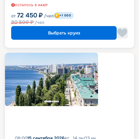
ОСТАЛОСЬ
5
КАЮТ
72 450
₽
от
/чел
+1 000
80 500
₽
/чел
Выбрать круиз
08:00
15 сентября 2026
вт
14
дн
/
13
нч