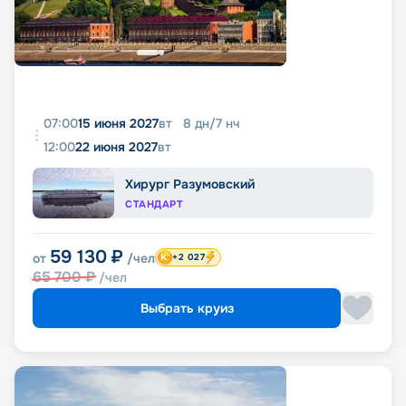
07:00
15 июня 2027
вт
8
дн
/
7
нч
12:00
22 июня 2027
вт
Хирург Разумовский
СТАНДАРТ
59 130
₽
от
/чел
+2 027
65 700
₽
/чел
Выбрать круиз