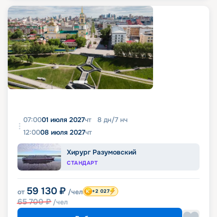
07:00
01 июля 2027
чт
8
дн
/
7
нч
12:00
08 июля 2027
чт
Хирург Разумовский
СТАНДАРТ
59 130
₽
от
/чел
+2 027
65 700
₽
/чел