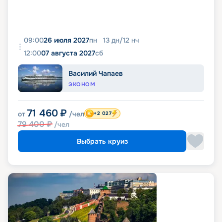
09:00
26 июля 2027
пн
13
дн
/
12
нч
12:00
07 августа 2027
сб
Василий Чапаев
ЭКОНОМ
71 460
₽
от
/чел
+2 027
79 400
₽
/чел
Выбрать круиз