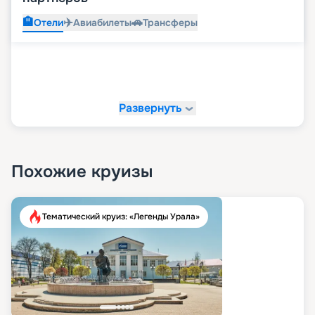
🏨
✈️
🚗
Отели
Авиабилеты
Трансферы
Развернуть
Похожие круизы
Тематический круиз: «Легенды Урала»