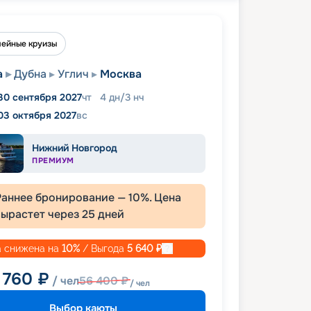
ейные круизы
а
Дубна
Углич
Москва
30 сентября 2027
чт
4
дн
/
3
нч
03 октября 2027
вс
Нижний Новгород
ПРЕМИУМ
Раннее бронирование —
10
%. Цена
вырастет через
25
дней
 снижена на
10
%
/ Выгода
5 640
₽
 760
₽
/ чел
56 400
₽
/ чел
Выбор каюты