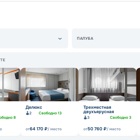
ПАЛУБА
ТЕ
Делюкс
Трехместная
двухъярусная
2
Свободно
13
ободно
8
3
Свободно
3
64 170
₽
50 760
₽
о
от
/ место
от
/ место