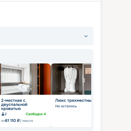
2-местная с
Люкс трехместный
двуспальной
Не осталось
кроватью
2
Свободно
4
61 110
₽
от
/ место