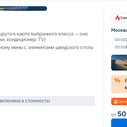
+
21
фотографий
Сем
Москв
рута в каюте выбранного класса — она
ки, кондиционер, TV)
00:00
00:00
зному меню с элементами шведского стола
включена в стоимость)
Цена
50
от