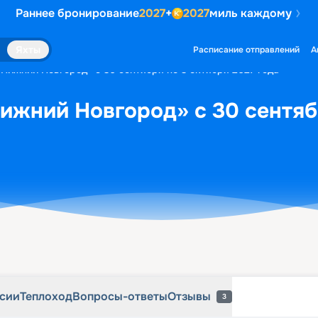
Раннее бронирование
2027
+
2027
миль каждому
рсии
Теплоход
Вопросы-ответы
Отзывы
3
Яхты
Расписание отправлений
А
«Нижний Новгород» с 30 сентября по 3 октября 2027 года
ижний Новгород» с 30 сентяб
рсии
Теплоход
Вопросы-ответы
Отзывы
3