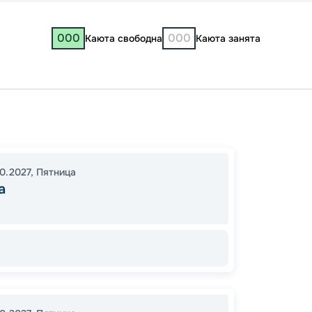
000
000
Каюта свободна
Каюта занята
Сем
Москв
10.2027
,
Пятница
а
00:00
00:00